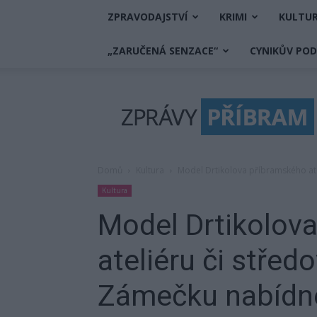
ZPRAVODAJSTVÍ
KRIMI
KULTU
„ZARUČENÁ SENZACE“
CYNIKŮV PO
Zprávy
Příbram
Domů
Kultura
Model Drtikolova příbramského ate
Kultura
Model Drtikolov
ateliéru či stře
Zámečku nabídne 