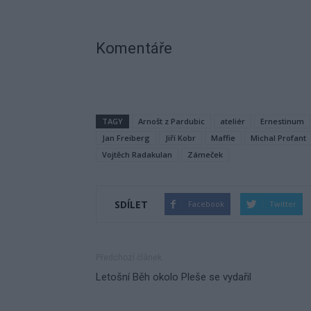
Komentáře
TAGY
Arnošt z Pardubic
ateliér
Ernestinum
Jan Freiberg
Jiří Kobr
Maffie
Michal Profant
Vojtěch Radakulan
Zámeček
SDÍLET
Facebook
Twitter
Předchozí článek
Letošní Běh okolo Pleše se vydařil