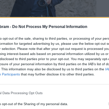
bram -
Do Not Process My Personal Information
to opt-out of the sale, sharing to third parties, or processing of your per
tavu portrétů samotného Františka Drtikola s názvem „Maffie
formation for targeted advertising by us, please use the below opt-out s
k“. Maffie byla hlavním orgánem českého odboje za první
r selection. Please note that after your opt-out request is processed y
rel Kramář, Edvard Beneš a Alois Rašín, byli Drtikolem
eing interest-based ads based on personal information utilized by us or
disclosed to third parties prior to your opt-out. You may separately opt-
tů ve svém pražském ateliéru. Kromě originálních portrétů
losure of your personal information by third parties on the IAB’s list of
rafií členů Maffie z doby jejich činnosti.
. This information may also be disclosed by us to third parties on the
IA
Participants
that may further disclose it to other third parties.
Jůnem z Národního
senskou připravují
l Data Processing Opt Outs
těšit už v zimě, je
o opt-out of the Sharing of my personal data.