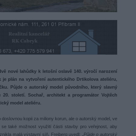
vě nové lahůdky k letošní oslavě 140. výročí narození
 je plán na vytvoření autentického Drtikolova ateliéru,
ku. Půjde o autorský model původního, který slavný
 20. století. Sochař, architekt a programátor Vojtěch
ický model ateliéru.
e o doslovnou kopii za miliony korun, ale o autorský model, ve
se také možnost využití části stavby pro veřejnost, aby
znikla malá výstavní síň. Freiberg uvedl:
„Půjde o autorský