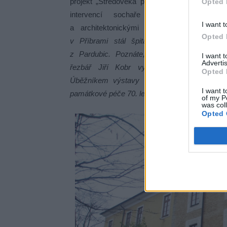
projekt „Středověká podoba Ernestina“. Gale
Opted 
intervencí sochaře Jiřího Kobra, s vir
I want t
a architektonickými vstupy promění.
„Z
Opted 
v Příbrami stál špitál a do města pravide
z Pardubic. Poznáte, jak vypadal dřevěný in
I want 
Advertis
řezbář Jiří Kobr vytvoří navíc zástěnu g
Opted 
Úběžníkem výstavy bude i současný stav 
I want t
památkové péče 70. let 20. století,“
láká už nyní
of my P
was col
Opted 