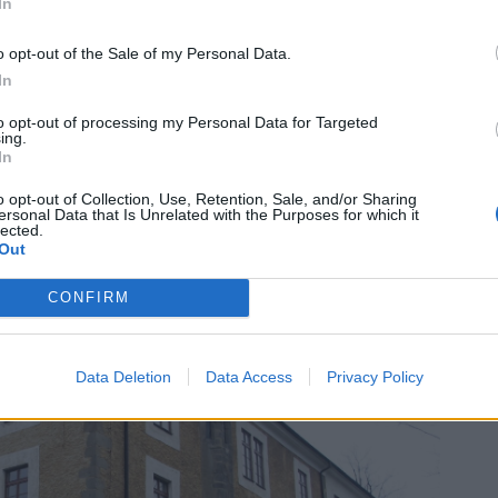
rie se s výtvarnou
In
tuální realitou
o opt-out of the Sale of my Personal Data.
ažijete dobu, kdy
In
lně jezdil Arnošt
teriér Ernestina,
to opt-out of processing my Personal Data for Targeted
ing.
otického arkýře.
In
budovy, výsledek
o opt-out of Collection, Use, Retention, Sale, and/or Sharing
 k návštěvě Jan Freiberg.
ersonal Data that Is Unrelated with the Purposes for which it
lected.
Out
CONFIRM
Data Deletion
Data Access
Privacy Policy