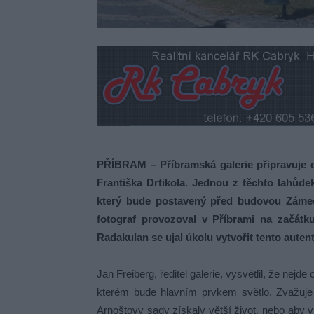
PŘÍBRAM – Příbramská galerie připravuje d
Františka Drtikola. Jednou z těchto lahůdek
který bude postavený před budovou Zámeč
fotograf provozoval v Příbrami na začátku
Radakulan se ujal úkolu vytvořit tento autent
Jan Freiberg, ředitel galerie, vysvětlil, že nejd
kterém bude hlavním prvkem světlo. Zvažuje 
Arnoštovy sady získaly větší život, nebo aby v