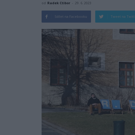
od
Radek Ctibor
-
29. 6. 2023
Sdílet na Facebooku
Tweet na Twit