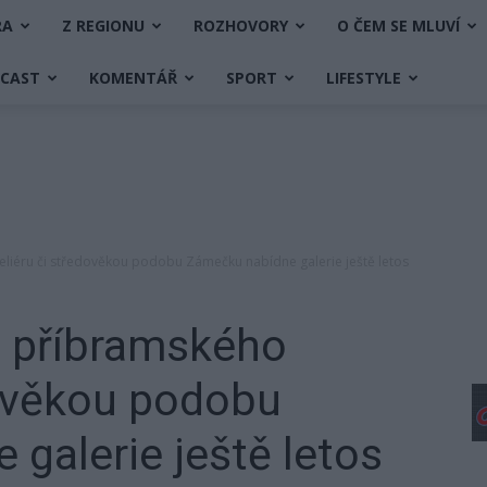
RA
Z REGIONU
ROZHOVORY
O ČEM SE MLUVÍ
DCAST
KOMENTÁŘ
SPORT
LIFESTYLE
liéru či středověkou podobu Zámečku nabídne galerie ještě letos
a příbramského
dověkou podobu
galerie ještě letos