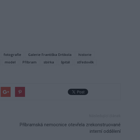
fotografie
Galerie Františka Drtikola
historie
model
Příbram
sbírka
špitál
středověk
Následující článek
Příbramská nemocnice otevřela zrekonstruované
interní oddělení