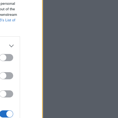
 personal
out of the
 downstream
B’s List of