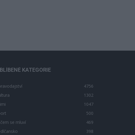
BLÍBENÉ KATEGORIE
ravodajství
4756
ltura
1302
imi
1047
ort
500
 čem se mluví
469
edlčansko
398