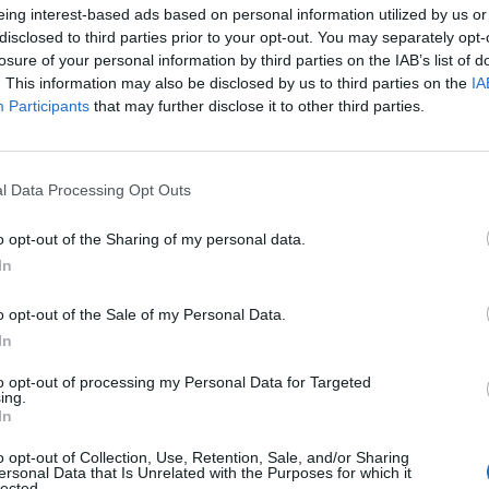
eing interest-based ads based on personal information utilized by us or
disclosed to third parties prior to your opt-out. You may separately opt-
losure of your personal information by third parties on the IAB’s list of
íkovi tuňáka, který bez zaplacení pronesl přes pokladnu
. This information may also be disclosed by us to third parties on the
IA
Participants
that may further disclose it to other third parties.
u i šest lahví alkoholu a pět čokolád. Aby pak zřejmě osvěžil
rtáčky. Do batohu si také uschoval dvě stavebnice lega a tři
kla škoda, která byla vyčíslena na 17 tisíc korun,“
dodala
l Data Processing Opt Outs
o opt-out of the Sharing of my personal data.
In
o opt-out of the Sale of my Personal Data.
In
to opt-out of processing my Personal Data for Targeted
ing.
In
icie ČR
Příbram
případ
zloděj
o opt-out of Collection, Use, Retention, Sale, and/or Sharing
ersonal Data that Is Unrelated with the Purposes for which it
lected.