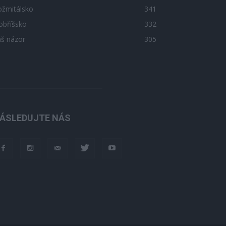
ožmitálsko
341
obříšsko
332
áš názor
305
ÁSLEDUJTE NÁS