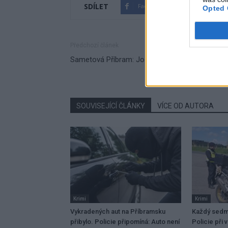
SDÍLET
Facebook
Twitter
Opted 
Předchozí článek
Sametová Příbram: Josef Velfl
SOUVISEJÍCÍ ČLÁNKY
VÍCE OD AUTORA
Krimi
Krimi
Vykradených aut na Příbramsku
Každý sedmý
přibylo. Policie připomíná: Auto není
Policie při 