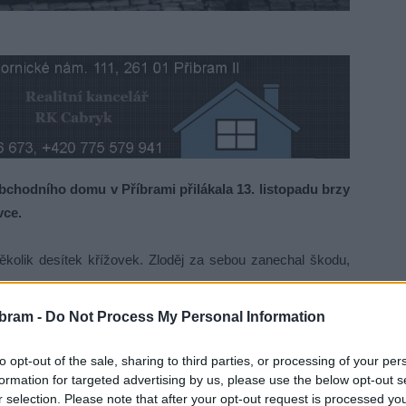
hodního domu v Příbrami přilákala 13. listopadu brzy
vce.
ěkolik desítek křížovek. Zloděj za sebou zanechal škodu,
bram -
Do Not Process My Personal Information
 případy v poslední době vyloženě štěstí. Pravděpodobně
o domu v Novém Kníně.
„Nejprve prohledal přízemí obydlí, ale
to opt-out of the sale, sharing to third parties, or processing of your per
 v prvním patře, kde ho nakonec zaujaly knihy od Aloise
formation for targeted advertising by us, please use the below opt-out s
r selection. Please note that after your opt-out request is processed y
akonec odcizil,“
řekla příbramská policejní mluvčí Monika