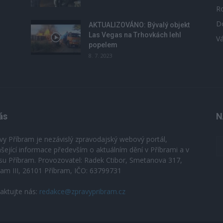
R
D
u
AKTUALIZOVÁNO: Bývalý objekt
Las Vegas na Trhovkách lehl
V
popelem
8. 7. 2023
ás
N
vy Příbram je nezávislý zpravodajský webový portál,
ášející informace především o aktuálním dění v Příbrami a v
su Příbram. Provozovatel: Radek Ctibor, Smetanova 317,
ram III, 26101 Příbram, IČO: 63799731
aktujte nás:
redakce@zpravypribram.cz