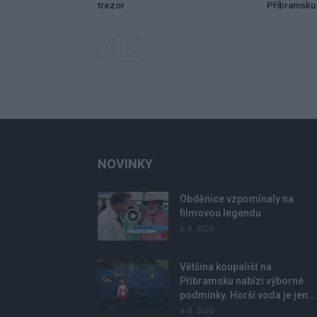
trezor
Příbramsku 
NOVINKY
Obděnice vzpomínaly na
filmovou legendu
6. 8. 2026
Většina koupališť na
Příbramsku nabízí výborné
podmínky. Horší voda je jen...
4. 8. 2026