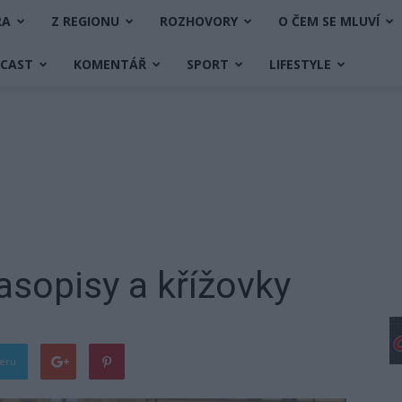
RA
Z REGIONU
ROZHOVORY
O ČEM SE MLUVÍ
DCAST
KOMENTÁŘ
SPORT
LIFESTYLE
asopisy a křížovky
teru