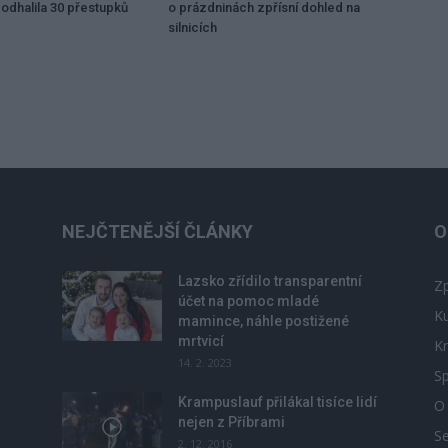
odhalila 30 přestupků
o prázdninách zpřísní dohled na
silnicích
NEJČTENĚJŠÍ ČLÁNKY
O
Lazsko zřídilo transparentní
Zp
účet na pomoc mladé
Ku
mamince, náhle postižené
mrtvicí
Kr
14. 2. 2023
Sp
Krampuslauf přilákal tisíce lidí
O
nejen z Příbrami
S
2. 12. 2016