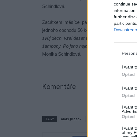
continue se
Schindlová.
information 
further disc
Začátkem měsíce pak sdělili obvinění milovn
participants
Downstream 
jednoho obchodu 56 konzerv.
„Přibral si k tom
svůj dech, vzal deset ústních vod a tři zubní ka
šampony. Po jeho nejméně osmi „nájezdech“ vzni
Persona
Monika Schindlová.
I want t
Opted 
Komentáře
I want t
Opted 
I want 
Advertis
Opted 
TAGY
Alois Jirásek
dopadení
křížovky
Pol
I want t
of my P
was col