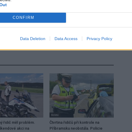
Out
CONFIRM
Následující článek
Na Nováku se bude provádět celoroční
Data Deletion
Data Access
Privacy Policy
monitoring vody
Krimi
 řidič měl problém.
Čtvrtina řidičů při kontrole na
víkendové akci na
Příbramsku neobstála. Policie