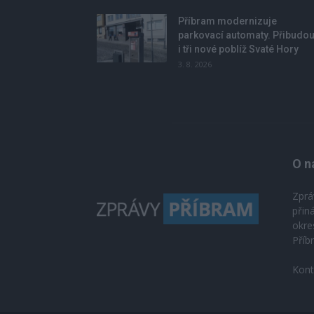
Příbram modernizuje
parkovací automaty. Přibudo
i tři nové poblíž Svaté Hory
3. 8. 2026
O n
Zprá
přin
okre
Příb
Kont