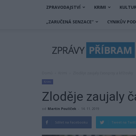
ZPRAVODAJSTVÍ
KRIMI
KULTU
„ZARUČENÁ SENZACE“
CYNIKŮV PO
Zprávy
Příbram
Domů
Krimi
Zloděje zaujaly časopisy a křížovky
Krimi
Zloděje zaujaly č
od
Martin Poulíček
-
14. 11. 2019
Sdílet na Facebooku
Tweet na Twit