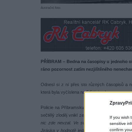
Ilustrační foto.
PŘÍBRAM – Bedna na časopisy u jednoho obc
ráno pozornost zatím nezjištěného nenecha
Odnesl si z ní přes sto různých časopisů a n
která byla vyčíslena na 5,5 tisíce korun.
ZpravyPri
Policie na Příbramsku má na podobně kuriózní
sečtělý zloděj vnikl ze 7. na 8. listopadu d
If you wish 
nic zde nevzal. Ve své činnosti pokračoval i
sensitive in
confirm you
Jiráska v hodnotě jednoho tisíc korun, které n