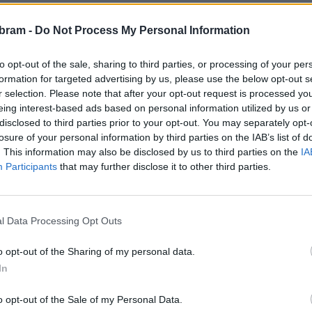
bram -
Do Not Process My Personal Information
 příbramských základních škol mohli ve čtvrtek 23. září
enis, atletiku, fotbal, házenou, lední hokej, florbal, softbal,
to opt-out of the sale, sharing to third parties, or processing of your per
formation for targeted advertising by us, please use the below opt-out s
americký fotbal.
r selection. Please note that after your opt-out request is processed y
eing interest-based ads based on personal information utilized by us or
rozjíždí projekt Trenéři do škol, který byl odstartován
disclosed to third parties prior to your opt-out. You may separately opt-
kých sportovních klubů budou zapojovat do hodin tělesné
losure of your personal information by third parties on the IAB’s list of
. This information may also be disclosed by us to third parties on the
IA
Participants
that may further disclose it to other third parties.
záměru snížit obezitu dětí, de facto v tichosti změnila na
oddílů. Například u projektu „Na hřišti to žije“ na daných
l Data Processing Opt Outs
l připraví program, na který ještě z valné části chodí jedny
plácku“ měly děti sportovat samy, opět zeje prázdnotou jak
o opt-out of the Sharing of my personal data.
In
le výrazně upředňostňuje sport na dalšími oblastmi jako
o opt-out of the Sale of my Personal Data.