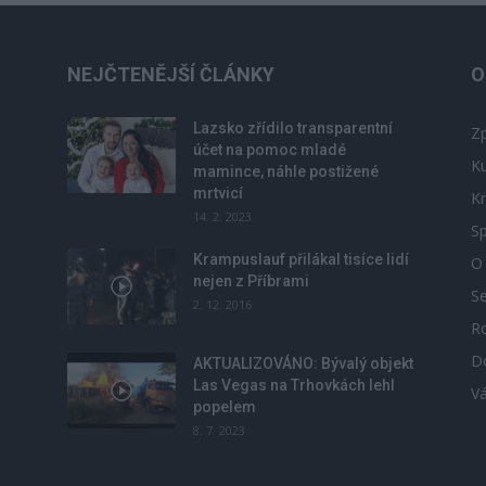
NEJČTENĚJŠÍ ČLÁNKY
O
Lazsko zřídilo transparentní
Zp
účet na pomoc mladé
Ku
mamince, náhle postižené
mrtvicí
Kr
14. 2. 2023
Sp
Krampuslauf přilákal tisíce lidí
O
nejen z Příbrami
S
2. 12. 2016
R
D
u
AKTUALIZOVÁNO: Bývalý objekt
Las Vegas na Trhovkách lehl
V
popelem
8. 7. 2023