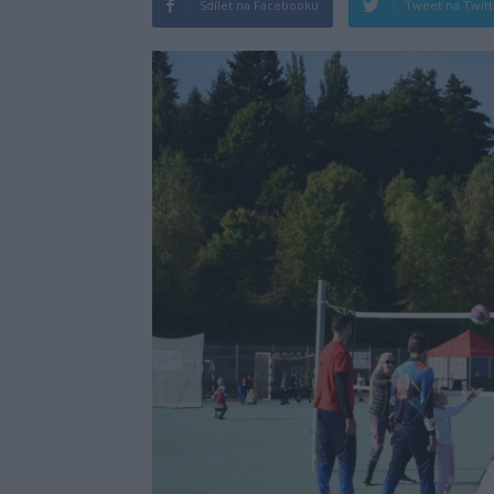
Sdílet na Facebooku
Tweet na Twit