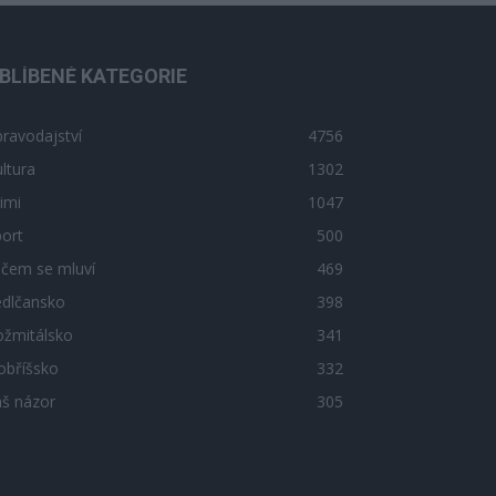
BLÍBENÉ KATEGORIE
ravodajství
4756
ltura
1302
imi
1047
ort
500
 čem se mluví
469
edlčansko
398
ožmitálsko
341
obříšsko
332
áš názor
305