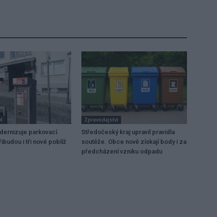
í
Zpravodajství
dernizuje parkovací
Středočeský kraj upravil pravidla
ibudou i tři nové poblíž
soutěže. Obce nově získají body i za
předcházení vzniku odpadu