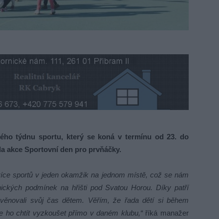
ho týdnu sportu, který se koná v termínu od 23. do
ěhla akce Sportovní den pro prvňáčky.
jvíce sportů v jeden okamžik na jednom místě, což se nám
nických podmínek na hřišti pod Svatou Horou. Díky patří
věnovali svůj čas dětem. Věřím, že řada dětí si během
e ho chtít vyzkoušet přímo v daném klubu,“
říká manažer