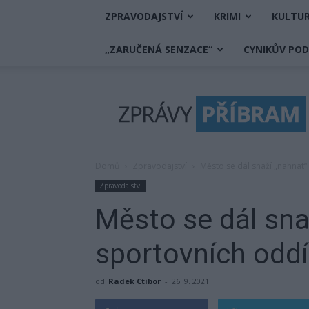
ZPRAVODAJSTVÍ
KRIMI
KULTU
„ZARUČENÁ SENZACE“
CYNIKŮV PO
Zprávy
Příbram
Domů
Zpravodajství
Město se dál snaží „nahnat“
Zpravodajství
Město se dál sna
sportovních oddí
od
Radek Ctibor
-
26. 9. 2021