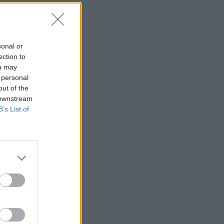
sonal or
ection to
ou may
 personal
out of the
 downstream
B’s List of