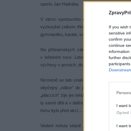
sportu Jan Hadraba.
ZpravyPri
V rámci sportovního dopoledne si prvňáčci z
vyzkoušet celkem třináct sportovních disciplín: t
If you wish 
sensitive in
gymnastiku, karate, volejbal, aerobic, triatlon a 
confirm you
continue se
Na příbramských základních školách se opět 
information 
v loňském roce. Letos se trenéři z příbrams
further disc
participants
výchovy v prvních, druhých a třetích třídách.
Downstream 
Nicméně se tato snaha města, místo původního 
obyčejný „nábor“ do jednotlivých sportovních 
Persona
„pláccích“ žije jen tehdy pokud tam nějaký oddí
ty samé děti a v dalších dnech, kdy už by na „
I want t
tomu bylo před akcí…
Opted 
Vedení města stejně jako jeho předchůdci stá
I want t