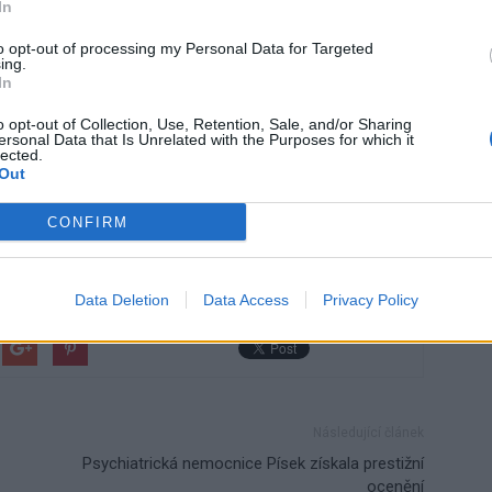
In
telstvo snížilo objem částky pro dotace do oblasti kultury
ahu 1,5 milionů korun. Kultura byla jediným programem,
to opt-out of processing my Personal Data for Targeted
ing.
obby, ostatně mnoho zastupitelů má právě v oblasti sportu
In
rní…
o opt-out of Collection, Use, Retention, Sale, and/or Sharing
ersonal Data that Is Unrelated with the Purposes for which it
lected.
Out
CONFIRM
ort
zastupitelstvo
Data Deletion
Data Access
Privacy Policy
Následující článek
Psychiatrická nemocnice Písek získala prestižní
ocenění