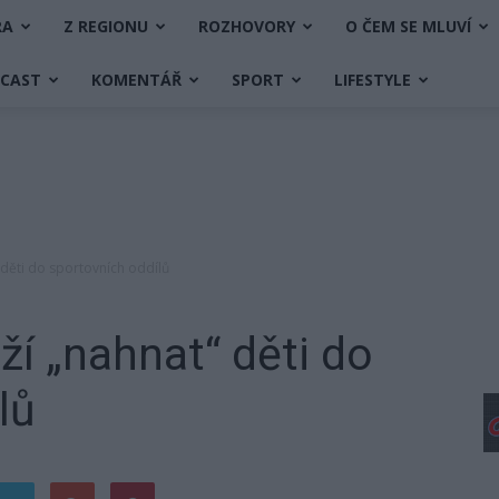
RA
Z REGIONU
ROZHOVORY
O ČEM SE MLUVÍ
DCAST
KOMENTÁŘ
SPORT
LIFESTYLE
 děti do sportovních oddílů
ží „nahnat“ děti do
lů