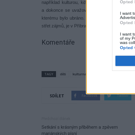
Opted 
například kulturou, kdy pro příští rok zastupi
a dokonce se uvažovalo o snížení až v rozs
I want 
Advertis
kterému bylo ubráno. Zdá, že holt sportovní l
Opted 
střet zájmů, je v Příbrami dravější než ta kultu
I want t
of my P
Komentáře
was col
Opted 
TAGY
děti
kulturna
nábor
Příbram
sp
SDÍLET
Facebook
Twitter
Předchozí článek
Setkání s krásným příběhem a zpěvem
mariánských písní