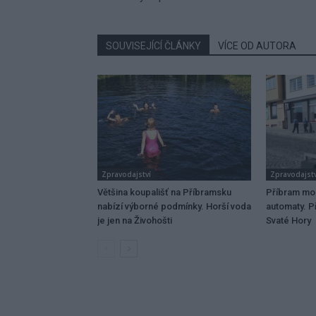
SOUVISEJÍCÍ ČLÁNKY
VÍCE OD AUTORA
Zpravodajství
Zpravodajstv
Většina koupališť na Příbramsku
Příbram mo
nabízí výborné podmínky. Horší voda
automaty. Př
je jen na Živohošti
Svaté Hory