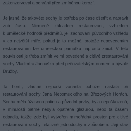
zakonzervoval a ochránil před zmíněnou korozí.
Je jasné, že takovéto sochy je potřeba po čase ošetřit a napravit
zub času. Nicméně základem restaurování, vzhledem
k umělecké hodnotě předmětů, je zachování původního vzhledu
v co největší míře, pokud je to možné, protože nepovedeným
restaurováním lze uměleckou památku naprosto zničit. V této
souvislosti je třeba zmínit velmi povedené a citlivé zrestaurování
sochy Vladimíra Janouška před pečovatelským domem u bývalé
Družby.
Ta horší, vlastně nejhorší varianta bohužel nastala při
restaurování sochy Jana Nepomuckého na Březových Horách.
Socha měla úžasnou patinu a původní prvky, byla nepoškozená,
v minulosti patrně nebyla opatřena glazurou, nebo ta časem
odpadla, takže zde byl vytvořen mimořádný prostor pro citlivé
restaurování sochy relativně jednoduchým způsobem. Její stav