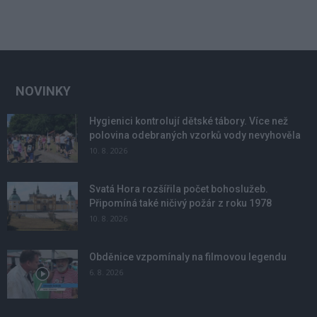
NOVINKY
Hygienici kontrolují dětské tábory. Více než
polovina odebraných vzorků vody nevyhověla
10. 8. 2026
Svatá Hora rozšířila počet bohoslužeb.
Připomíná také ničivý požár z roku 1978
10. 8. 2026
Obděnice vzpomínaly na filmovou legendu
6. 8. 2026