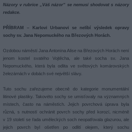
Názory v rubrice „Váš názor“ se nemusí shodovat s názory
redakce.
PŘÍBRAM – Karlovi Urbanovi se nelíbí výsledek opravy
sochy sv. Jana Nepomuckého na Březových Horách.
Ozdobou náměstí Jana Antonína Alise na Březových Horách není
jenom kostel svatého Vojtěcha, ale také socha sv. Jana
Nepomuckého, která byla odlita ve světových komárovských
železárnách v dobách své největší slávy.
Tuto sochu zařezujeme obecně do kategorie monumentální
litinové plastiky. Takovéto sochy se umisťovaly na významných
místech, často na náměstích. Jejich povrchová úprava byla
různá, s nutností ochránit povrch sochy před korozí, nicméně
v 19 století se řada uměleckých soch neopatřovala glazurou, ale
jejich povrch byl ošetřen po odlití olejem, který sochu