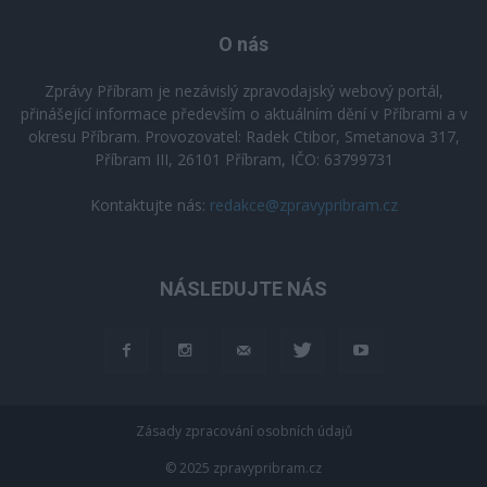
O nás
Zprávy Příbram je nezávislý zpravodajský webový portál,
přinášející informace především o aktuálním dění v Příbrami a v
okresu Příbram. Provozovatel: Radek Ctibor, Smetanova 317,
Příbram III, 26101 Příbram, IČO: 63799731
Kontaktujte nás:
redakce@zpravypribram.cz
NÁSLEDUJTE NÁS
Zásady zpracování osobních údajů
© 2025 zpravypribram.cz