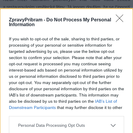
a restaurováním umělecké litiny. Já jenom doufám, že se činností
těchto expertů, co zneuctili sochu sv. Jana Nepomuckého, bude
ZpravyPribram -
Do Not Process My Personal
někdo zabývat a bude to jakýmsi mementem, aby se něco
Information
podobného neopakovalo.
If you wish to opt-out of the sale, sharing to third parties, or
processing of your personal or sensitive information for
Karel Urban
targeted advertising by us, please use the below opt-out
section to confirm your selection. Please note that after your
Komentáře
opt-out request is processed you may continue seeing
interest-based ads based on personal information utilized by
us or personal information disclosed to third parties prior to
your opt-out. You may separately opt-out of the further
disclosure of your personal information by third parties on the
TAGY
Březové Hory
Karel Urban
oprava
restaurování
IAB’s list of downstream participants. This information may
socha
sv. Jan Nempomucký
vražda
also be disclosed by us to third parties on the
IAB’s List of
Downstream Participants
that may further disclose it to other
third parties.
Personal Data Processing Opt Outs