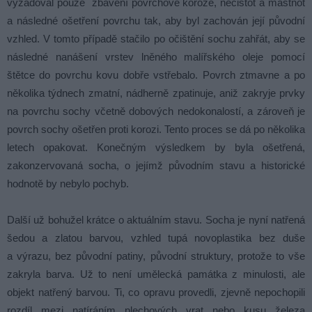
vyžadoval pouze zbavení povrchové koroze, nečistot a mastnot
a následné ošetření povrchu tak, aby byl zachován její původní
vzhled. V tomto případě stačilo po očištění sochu zahřát, aby se
následné nanášení vrstev lněného malířského oleje pomocí
štětce do povrchu kovu dobře vstřebalo. Povrch ztmavne a po
několika týdnech zmatní, nádherně zpatinuje, aniž zakryje prvky
na povrchu sochy včetně dobových nedokonalostí, a zároveň je
povrch sochy ošetřen proti korozi. Tento proces se dá po několika
letech opakovat. Konečným výsledkem by byla ošetřená,
zakonzervovaná socha, o jejímž původním stavu a historické
hodnotě by nebylo pochyb.
Další už bohužel krátce o aktuálním stavu. Socha je nyní natřená
šedou a zlatou barvou, vzhled tupá novoplastika bez duše
a výrazu, bez původní patiny, původní struktury, protože to vše
zakryla barva. Už to není umělecká památka z minulosti, ale
objekt natřený barvou. Ti, co opravu provedli, zjevně nepochopili
rozdíl mezi natíráním plechových vrat nebo kusu železa