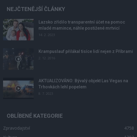
NEJČTENĚJŠÍ ČLÁNKY
Lazsko zřídilo transparentní účet na pomoc
mladé mamince, náhle postižené mrtvicí
14. 2. 2023
Krampuslauf přilákal tisíce lidí nejen z Příbrami
2. 12. 2016
AKTUALIZOVÁNO: Bývalý objekt Las Vegas na
Trhovkách lehl popelem
8. 7. 2023
OBLÍBENÉ KATEGORIE
Zpravodajství
4758