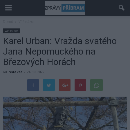
Domů
Váš názor
Váš názor
Karel Urban: Vražda svatého
Jana Nepomuckého na
Březových Horách
od
redakce
-
24. 10. 2022