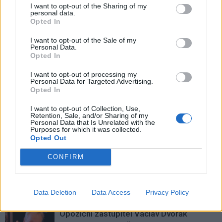
I want to opt-out of the Sharing of my
personal data.
Opted In
I want to opt-out of the Sale of my
Personal Data.
Předchozí článek
Následující článek
Opted In
Příbram hostila juniorské
Další kameny zmizelých
mistrovství ČR v Ultimate
připomínají Židy z Dobříše
I want to opt-out of processing my
Frisbee
zavlečené do koncentračních
Personal Data for Targeted Advertising.
Opted In
táborů
I want to opt-out of Collection, Use,
Retention, Sale, and/or Sharing of my
Personal Data that Is Unrelated with the
SOUVISEJÍCÍ ČLÁNKY
Purposes for which it was collected.
Opted Out
VÍCE OD AUTORA
CONFIRM
Vedení města po roce otočilo. Zastupitel
Václav Dvořák připomíná ztracený čas
u 2. polikliniky
Váš názor
Data Deletion
Data Access
Privacy Policy
Opoziční zastupitel Václav Dvořák