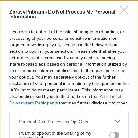
ZpravyPribram -
Do Not Process My Personal
Information
Předchozí článek
Následující článek
If you wish to opt-out of the sale, sharing to third parties, or
Okradl spící obsluhu restaurace
Studenti se zachovali poctivě
processing of your personal or sensitive information for
i přes zákaz pobytu
a získají odměnu
targeted advertising by us, please use the below opt-out
section to confirm your selection. Please note that after your
opt-out request is processed you may continue seeing
SOUVISEJÍCÍ ČLÁNKY
interest-based ads based on personal information utilized by
VÍCE OD AUTORA
us or personal information disclosed to third parties prior to
your opt-out. You may separately opt-out of the further
disclosure of your personal information by third parties on the
Vedení města po roce otočilo. Zastupitel
IAB’s list of downstream participants. This information may
Václav Dvořák připomíná ztracený čas
also be disclosed by us to third parties on the
IAB’s List of
u 2. polikliniky
Váš názor
Downstream Participants
that may further disclose it to other
third parties.
Opoziční zastupitel Václav Dvořák
Personal Data Processing Opt Outs
kritizuje vedení města. Krátké
zastupitelstvo podle něj odhalilo staré
Váš názor
I want to opt-out of the Sharing of my
problémy
personal data.