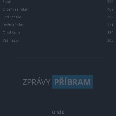
Sport
500
O čem se mluví
469
Sedlčansko
398
Rožmitálsko
341
Dobříšsko
332
Váš názor
305
O nás