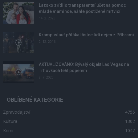
Lazsko zřídilo transparentní účet na pomoc
mladé mamince, náhle postižené mrtvicí
14. 2. 2023
Krampuslauf přilákal tisíce lidí nejen z Příbrami
2. 12. 2016
AKTUALIZOVÁNO: Bývalý objekt Las Vegas na
Trhovkách lehl popelem
8. 7. 2023
OBLÍBENÉ KATEGORIE
Zpravodajství
4756
Kultura
1302
Krimi
1047