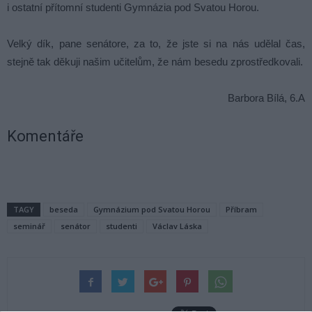
i ostatní přítomní studenti Gymnázia pod Svatou Horou.
Velký dík, pane senátore, za to, že jste si na nás udělal čas,
stejně tak děkuji našim učitelům, že nám besedu zprostředkovali.
Barbora Bílá, 6.A
Komentáře
TAGY
beseda
Gymnázium pod Svatou Horou
Příbram
seminář
senátor
studenti
Václav Láska