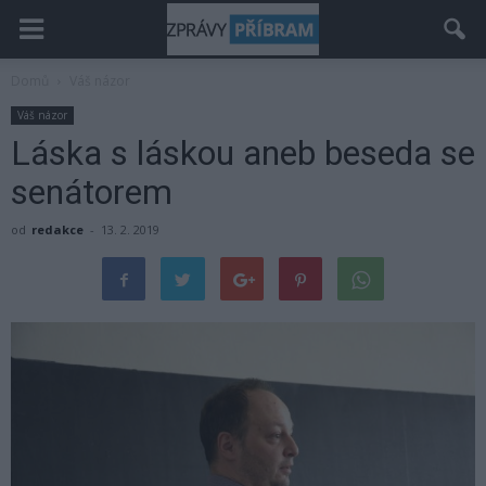
Domů
Váš názor
Váš názor
Láska s láskou aneb beseda se
senátorem
od
redakce
-
13. 2. 2019