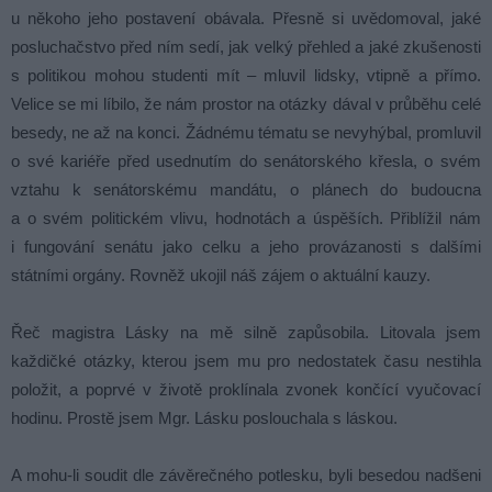
u někoho jeho postavení obávala. Přesně si uvědomoval, jaké
posluchačstvo před ním sedí, jak velký přehled a jaké zkušenosti
s politikou mohou studenti mít – mluvil lidsky, vtipně a přímo.
Velice se mi líbilo, že nám prostor na otázky dával v průběhu celé
besedy, ne až na konci. Žádnému tématu se nevyhýbal, promluvil
o své kariéře před usednutím do senátorského křesla, o svém
vztahu k senátorskému mandátu, o plánech do budoucna
a o svém politickém vlivu, hodnotách a úspěších. Přiblížil nám
i fungování senátu jako celku a jeho provázanosti s dalšími
státními orgány. Rovněž ukojil náš zájem o aktuální kauzy.
Řeč magistra Lásky na mě silně zapůsobila. Litovala jsem
každičké otázky, kterou jsem mu pro nedostatek času nestihla
položit, a poprvé v životě proklínala zvonek končící vyučovací
hodinu. Prostě jsem Mgr. Lásku poslouchala s láskou.
A mohu-li soudit dle závěrečného potlesku, byli besedou nadšeni