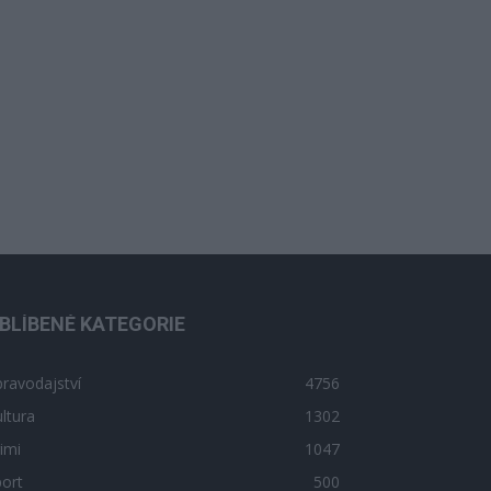
BLÍBENÉ KATEGORIE
ravodajství
4756
ltura
1302
imi
1047
ort
500