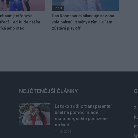
Sport
enbaum potřeboval
Dan Rosenbaum bilancuje sezonu
tředí. Teď bude naším
volejbalistů i změny v týmu. Cílem
íká jeho otec
zůstává play off
NEJČTENĚJŠÍ ČLÁNKY
O
Lazsko zřídilo transparentní
Zp
účet na pomoc mladé
Ku
mamince, náhle postižené
mrtvicí
Kr
14. 2. 2023
Sp