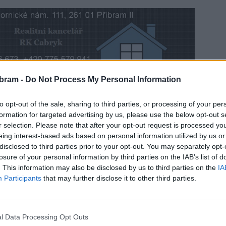
bram -
Do Not Process My Personal Information
 mladý sport, který je však na vzestupu a každý rok si
to opt-out of the sale, sharing to third parties, or processing of your per
aké nedavno hostila juniorské mistrovství ČR v tomto
formation for targeted advertising by us, please use the below opt-out s
dčích…
r selection. Please note that after your opt-out request is processed y
eing interest-based ads based on personal information utilized by us or
disclosed to third parties prior to your opt-out. You may separately opt-
losure of your personal information by third parties on the IAB’s list of
. This information may also be disclosed by us to third parties on the
IA
Participants
that may further disclose it to other third parties.
l Data Processing Opt Outs