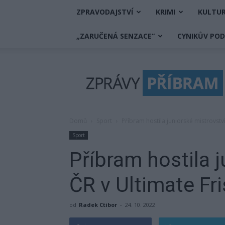
ZPRAVODAJSTVÍ
KRIMI
KULTU
„ZARUČENÁ SENZACE“
CYNIKŮV PO
Zprávy
Příbram
Domů
Sport
Příbram hostila juniorské mistrovstv
Sport
Příbram hostila j
ČR v Ultimate Fr
od
Radek Ctibor
-
24. 10. 2022