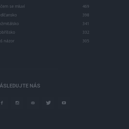
 čem se mluví
469
edlčansko
398
ožmitálsko
341
obříšsko
332
áš názor
305
ÁSLEDUJTE NÁS