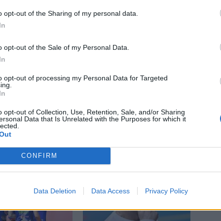
chny Příbram
mistrovství
SK Spartak
o opt-out of the Sharing of my personal data.
In
o opt-out of the Sale of my Personal Data.
In
to opt-out of processing my Personal Data for Targeted
ing.
Následující článek
In
Karel Urban: Vražda svatého Jana Nepomuckého
na Březových Horách
o opt-out of Collection, Use, Retention, Sale, and/or Sharing
ersonal Data that Is Unrelated with the Purposes for which it
lected.
Out
CONFIRM
Data Deletion
Data Access
Privacy Policy