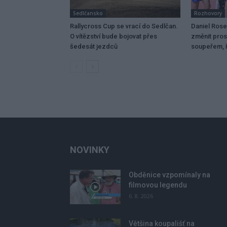
Sedlčansko
Rozhovory
Rallycross Cup se vrací do Sedlčan.
Daniel Ros
O vítězství bude bojovat přes
změnit pros
šedesát jezdců
soupeřem, ř
NOVINKY
Obděnice vzpomínaly na
filmovou legendu
6. 8. 2026
Většina koupališť na