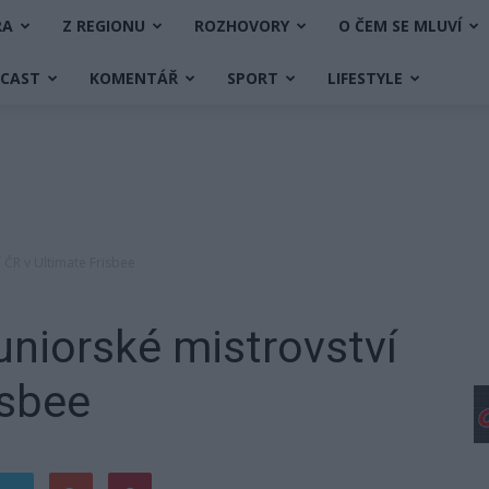
RA
Z REGIONU
ROZHOVORY
O ČEM SE MLUVÍ
DCAST
KOMENTÁŘ
SPORT
LIFESTYLE
í ČR v Ultimate Frisbee
uniorské mistrovství
isbee