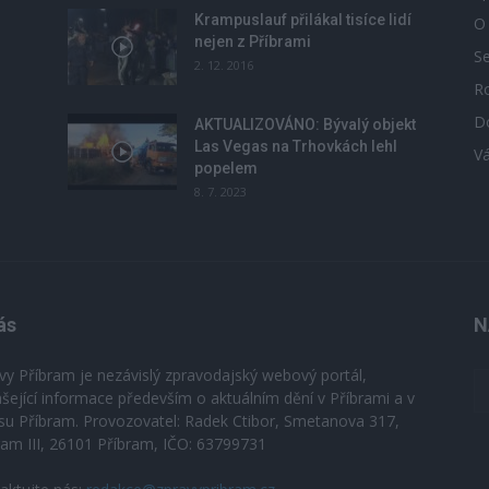
Krampuslauf přilákal tisíce lidí
O
nejen z Příbrami
S
2. 12. 2016
R
D
u
AKTUALIZOVÁNO: Bývalý objekt
Las Vegas na Trhovkách lehl
V
popelem
8. 7. 2023
ás
N
vy Příbram je nezávislý zpravodajský webový portál,
ášející informace především o aktuálním dění v Příbrami a v
su Příbram. Provozovatel: Radek Ctibor, Smetanova 317,
ram III, 26101 Příbram, IČO: 63799731