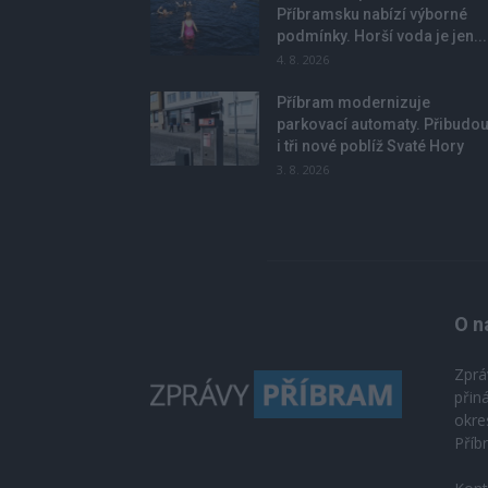
Příbramsku nabízí výborné
podmínky. Horší voda je jen...
4. 8. 2026
Příbram modernizuje
parkovací automaty. Přibudo
i tři nové poblíž Svaté Hory
3. 8. 2026
O n
Zprá
přin
okre
Příb