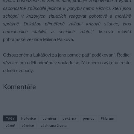
vybírá odsouzené do zaměstnání, pracuje zodpovědně a vybírá
osobnostně způsobilé jedince k pohybu mimo věznici, kteří jsou
schopni v krizových situacích reagovat pohotově a morálně
správně. Dokážou přiměřeně zvládat krizové situace, jsou
emocionálně stabilní a sociálně zdatní,“
tisková mluvčí
příbramské věznice Milena Palková.
Odsouzenému Lukášovi za jeho pomoc patří poděkování. Ředitel
věznice mu udělí odměnu v souladu se Zákonem o výkonu trestu
odnětí svobody.
Komentáře
TAGY
Hořovice
odměna
pekárna
pomoc
Příbram
vězeň
věznice
záchrana života