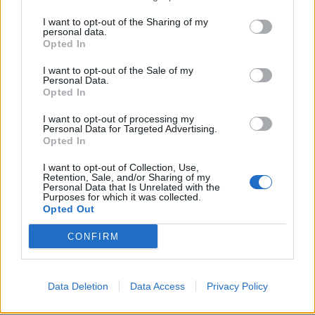
I want to opt-out of the Sharing of my
Hygienici kontrolují dětské tábory. Více
personal data.
Opted In
než polovina odebraných vzorků vody
nevyhověla
Zpravodajství
I want to opt-out of the Sale of my
Personal Data.
Opted In
Svatá Hora rozšířila počet bohoslužeb.
Připomíná také ničivý požár z roku 1978
I want to opt-out of processing my
Personal Data for Targeted Advertising.
Zpravodajství
Opted In
I want to opt-out of Collection, Use,
Retention, Sale, and/or Sharing of my
Personal Data that Is Unrelated with the
Purposes for which it was collected.
Opted Out
CONFIRM
Data Deletion
Data Access
Privacy Policy