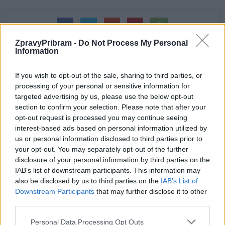
ZpravyPribram -
Do Not Process My Personal
Information
If you wish to opt-out of the sale, sharing to third parties, or
processing of your personal or sensitive information for
Předchozí článek
Následující článek
targeted advertising by us, please use the below opt-out
USB band zahraje dnes
Město a sportovní kluby
section to confirm your selection. Please note that after your
v Kamýku pro malou Ellu
poděkovaly darováním
opt-out request is processed you may continue seeing
vstupenek
interest-based ads based on personal information utilized by
us or personal information disclosed to third parties prior to
your opt-out. You may separately opt-out of the further
SOUVISEJÍCÍ ČLÁNKY
disclosure of your personal information by third parties on the
IAB’s list of downstream participants. This information may
VÍCE OD AUTORA
also be disclosed by us to third parties on the
IAB’s List of
Downstream Participants
that may further disclose it to other
Nález munice může skončit tragicky.
third parties.
Policie radí, jak správně postupovat
Personal Data Processing Opt Outs
Zpravodajství