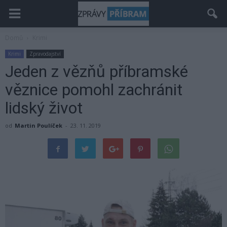
Domů
Krimi
Krimi
Zpravodajství
Jeden z vězňů příbramské
věznice pomohl zachránit
lidský život
od
Martin Poulíček
-
23. 11. 2019