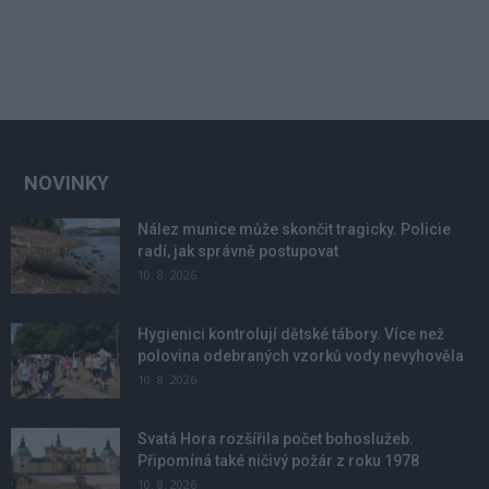
NOVINKY
Nález munice může skončit tragicky. Policie
radí, jak správně postupovat
10. 8. 2026
Hygienici kontrolují dětské tábory. Více než
polovina odebraných vzorků vody nevyhověla
10. 8. 2026
Svatá Hora rozšířila počet bohoslužeb.
Připomíná také ničivý požár z roku 1978
10. 8. 2026