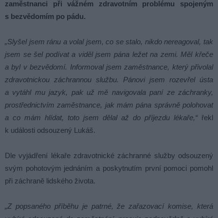
zaměstnanci při vážném zdravotním problému spojeným
s bezvědomím po pádu.
„Slyšel jsem ránu a volal jsem, co se stalo, nikdo nereagoval, tak
jsem se šel podívat a viděl jsem pána ležet na zemi. Měl křeče
a byl v bezvědomí. Informoval jsem zaměstnance, který přivolal
zdravotnickou záchrannou službu. Pánovi jsem rozevřel ústa
a vytáhl mu jazyk, pak už mě navigovala paní ze záchranky,
prostřednictvím zaměstnance, jak mám pána správně polohovat
a co mám hlídat, toto jsem dělal až do příjezdu lékaře,“
řekl
k události odsouzený Lukáš.
Dle vyjádření lékaře zdravotnické záchranné služby odsouzený
svým pohotovým jednáním a poskytnutím první pomoci pomohl
při záchraně lidského života.
„Z popsaného příběhu je patrné, že zařazovací komise, která