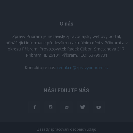
O nás
Zprávy Příbram je nezávislý zpravodajský webový portál,
přinášející informace především o aktuálním dění v Příbrami a v
okresu Příbram. Provozovatel: Radek Ctibor, Smetanova 317,
Příbram III, 26101 Příbram, IČO: 63799731
Kontaktujte nás:
redakce@zpravypribram.cz
NÁSLEDUJTE NÁS
Zásady zpracování osobních údajů