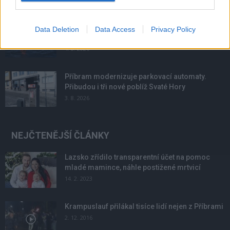
Většina koupališť na Příbramsku nabízí výborné
Data Deletion
Data Access
Privacy Policy
podmínky. Horší voda je jen...
4. 8. 2026
Příbram modernizuje parkovací automaty.
Přibudou i tři nové poblíž Svaté Hory
3. 8. 2026
NEJČTENĚJŠÍ ČLÁNKY
Lazsko zřídilo transparentní účet na pomoc
mladé mamince, náhle postižené mrtvicí
14. 2. 2023
Krampuslauf přilákal tisíce lidí nejen z Příbrami
2. 12. 2016