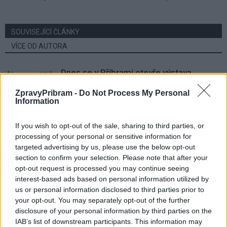
SOUVISEJÍCÍ ČLÁNKY
VÍCE OD AUTORA
Dnes se v Příbrami otevře výstava
Rovnováha života. Vernisáž nabídne
ZpravyPribram -
Do Not Process My Personal
i hudební a básnický program
Kultura
Information
Festival hudby na zámku Dobříš sází na
If you wish to opt-out of the sale, sharing to third parties, or
jedinečnou atmosféru. Klasiku propojí
processing of your personal or sensitive information for
s dalšími žánry i rodinným programem
Dobříšsko
targeted advertising by us, please use the below opt-out
section to confirm your selection. Please note that after your
opt-out request is processed you may continue seeing
Fesťáczek Presents poprvé míří do
interest-based ads based on personal information utilized by
Lesního divadla Skalka. Nabídne hudbu,
us or personal information disclosed to third parties prior to
divadlo i tvořivé dílny
Kultura
your opt-out. You may separately opt-out of the further
disclosure of your personal information by third parties on the
IAB’s list of downstream participants. This information may