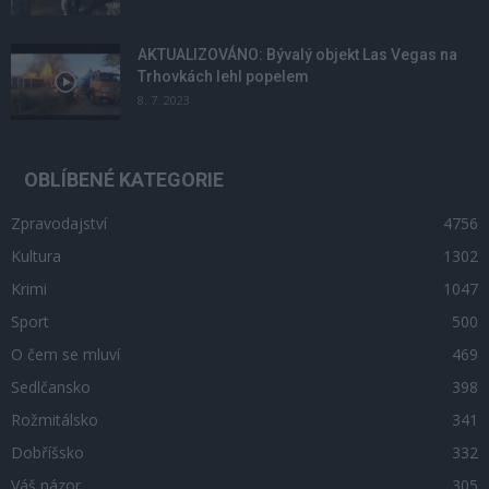
AKTUALIZOVÁNO: Bývalý objekt Las Vegas na
Trhovkách lehl popelem
8. 7. 2023
OBLÍBENÉ KATEGORIE
Zpravodajství
4756
Kultura
1302
Krimi
1047
Sport
500
O čem se mluví
469
Sedlčansko
398
Rožmitálsko
341
Dobříšsko
332
Váš názor
305