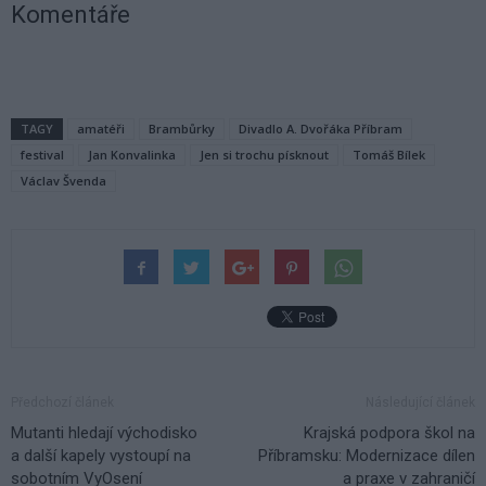
Komentáře
TAGY
amatéři
Brambůrky
Divadlo A. Dvořáka Příbram
festival
Jan Konvalinka
Jen si trochu písknout
Tomáš Bílek
Václav Švenda
Předchozí článek
Následující článek
Mutanti hledají východisko
Krajská podpora škol na
a další kapely vystoupí na
Příbramsku: Modernizace dílen
sobotním VyOsení
a praxe v zahraničí