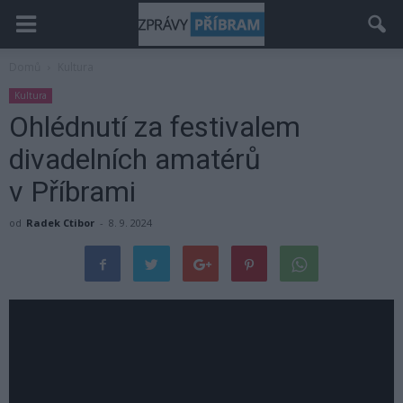
Domů
Kultura
Kultura
Ohlédnutí za festivalem
divadelních amatérů
v Příbrami
od
Radek Ctibor
-
8. 9. 2024