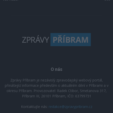
O nás
Zprávy Příbram je nezávislý zpravodajský webový portál,
přinášející informace především o aktuálním dění v Příbrami a v
okresu Příbram. Provozovatel: Radek Ctibor, Smetanova 317,
Příbram III, 26101 Příbram, IČO: 63799731
Kontaktujte nás:
redakce@zpravypribram.cz