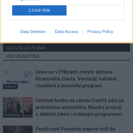
Předchozí článek
Následující článek
CONFIRM
Volejbalový klub představil
Krajská rada schválila pátou
nového generálního sponzora
výzvu na příjem žádostí
o dotace na výměnu kotlů
Data Deletion
Data Access
Privacy Policy
SOUVISEJÍCÍ ČLÁNKY
VÍCE OD AUTORA
Dnes se v Příbrami otevře výstava
Rovnováha života. Vernisáž nabídne
i hudební a básnický program
Kultura
Festival hudby na zámku Dobříš sází na
jedinečnou atmosféru. Klasiku propojí
s dalšími žánry i rodinným programem
Dobříšsko
Fesťáczek Presents poprvé míří do