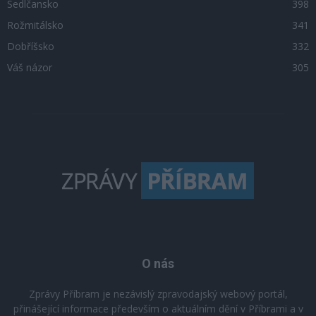
Sedlčansko
398
Rožmitálsko
341
Dobříšsko
332
Váš názor
305
O nás
Zprávy Příbram je nezávislý zpravodajský webový portál,
přinášející informace především o aktuálním dění v Příbrami a v