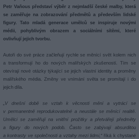
Petr Vaňous představí výběr z nejmladší české malby, která
se zaměřuje na zobrazování předmětů a především lidské
figury. Tato mladá generace umělců se inspiruje novými
médii, pohyblivým obrazem a sociálními sítěmi, které
ovlivňují jejich tvorbu.
Autoři do své práce začleňují rychle se měnící svět kolem nich
a transformují ho do nových malířských zkušeností. Tím se
otevírají nové otázky týkající se jejich vlastní identity a proměny
malířského média. Změny ve vnímání světa se promítají i do
jejich díla.
„V dnešní době se vztah k věcnosti mění a vytrácí se
v permanentně reprodukovatelné a neustále se měnící realitě.
Umělci se zaměřují na vnitřní prožitky a přetvářejí předměty
a figury do nových podob. Často se zabývají absurditou
a kontrasty ve společnosti a vztahy mezi lidmi,“
říká k chystané