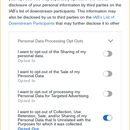
disclosure of your personal information by third parties on the
IAB’s list of downstream participants. This information may
also be disclosed by us to third parties on the
IAB’s List of
Laura Limbourg, Girl with flowers, 2022, akryl na plátně Zdroj: Galerie Františka Drtikola
Downstream Participants
that may further disclose it to other
third parties.
Komentáře
Personal Data Processing Opt Outs
I want to opt-out of the Sharing of my
personal data.
Opted In
TAGY
Galerie Františka Drtikola
Jan Freiberg
Konfigurace
I want to opt-out of the Sale of my
Personal Data.
Příbram
vernisáž
výstava
Opted In
I want to opt-out of processing my
Personal Data for Targeted Advertising.
Opted In
I want to opt-out of Collection, Use,
Retention, Sale, and/or Sharing of my
Personal Data that Is Unrelated with the
Purposes for which it was collected.
Opted Out