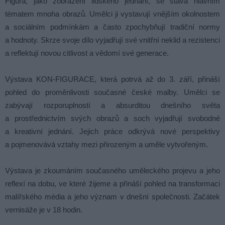
Figura, jako zobrazení lidského jednání, se stává hlavním
tématem mnoha obrazů. Umělci ji vystavují vnějším okolnostem
a sociálním podmínkám a často zpochybňují tradiční normy
a hodnoty. Skrze svoje dílo vyjadřují své vnitřní neklid a rezistenci
a reflektují novou citlivost a vědomí své generace.
Výstava KON-FIGURACE, která potrvá až do 3. září, přináší
pohled do proměnlivosti současné české malby. Umělci se
zabývají rozporuplností a absurditou dnešního světa
a prostřednictvím svých obrazů a soch vyjadřují svobodné
a kreativní jednání. Jejich práce odkrývá nové perspektivy
a pojmenovává vztahy mezi přirozeným a uměle vytvořeným.
Výstava je zkoumáním současného uměleckého projevu a jeho
reflexí na dobu, ve které žijeme a přináší pohled na transformaci
malířského média a jeho význam v dnešní společnosti. Začátek
vernisáže je v 18 hodin.