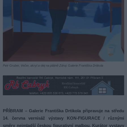
Petr Gruber, Večer, akryl a olej na plátně Zdroj: Galerie Františka Drtikola
PŘÍBRAM – Galerie Františka Drtikola připravuje na středu
14. června vernisáž výstavy
KON-FIGURACE / různými
směry nejmladší českou figurativní malbou. Kurátor vystavy