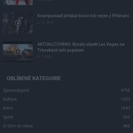
Krampuslauf přilákal tisíce lidí nejen z Příbrami
2. 12. 2016
AKTUALIZOVÁNO: Bývalý objekt Las Vegas na
Trhovkách lehl popelem
8. 7. 2023
OBLÍBENÉ KATEGORIE
Zpravodajství
4756
Kultura
1302
Krimi
1047
Sport
500
O čem se mluví
469