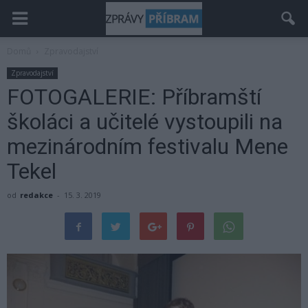
Domů
Zpravodajství
Zpravodajství
FOTOGALERIE: Příbramští
školáci a učitelé vystoupili na
mezinárodním festivalu Mene
Tekel
od
redakce
-
15. 3. 2019