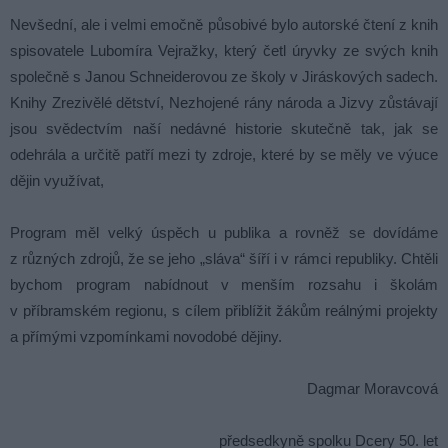
Nevšední, ale i velmi emočně působivé bylo autorské čtení z knih
spisovatele Lubomíra Vejražky, který četl úryvky ze svých knih
společně s Janou Schneiderovou ze školy v Jiráskových sadech.
Knihy Zrezivělé dětství, Nezhojené rány národa a Jizvy zůstávají
jsou svědectvím naší nedávné historie skutečně tak, jak se
odehrála a určitě patří mezi ty zdroje, které by se měly ve výuce
dějin využívat,
Program měl velký úspěch u publika a rovněž se dovídáme
z různých zdrojů, že se jeho „sláva“ šíří i v rámci republiky. Chtěli
bychom program nabídnout v menším rozsahu i školám
v příbramském regionu, s cílem přiblížit žákům reálnými projekty
a přímými vzpomínkami novodobé dějiny.
Dagmar Moravcová
předsedkyně spolku Dcery 50. let