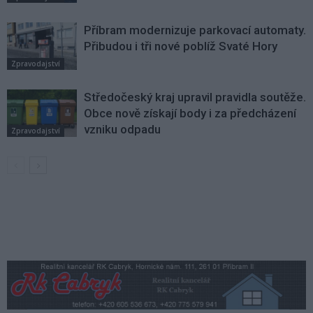
Příbram modernizuje parkovací automaty.
Přibudou i tři nové poblíž Svaté Hory
Zpravodajství
Středočeský kraj upravil pravidla soutěže.
Obce nově získají body i za předcházení
vzniku odpadu
Zpravodajství