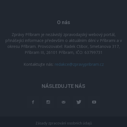
O nás
Zprávy Příbram je nezávislý zpravodajský webový portál,
přinášející informace především o aktuálním dění v Příbrami a v
okresu Příbram. Provozovatel: Radek Ctibor, Smetanova 317,
Příbram III, 26101 Příbram, IČO: 63799731
Kontaktujte nás:
redakce@zpravypribram.cz
NÁSLEDUJTE NÁS
Zásady zpracování osobních údajů