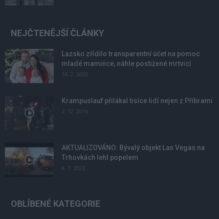
NEJČTENĚJŠÍ ČLÁNKY
Lazsko zřídilo transparentní účet na pomoc
mladé mamince, náhle postižené mrtvicí
14. 2. 2023
Krampuslauf přilákal tisíce lidí nejen z Příbrami
2. 12. 2016
AKTUALIZOVÁNO: Bývalý objekt Las Vegas na
Trhovkách lehl popelem
8. 7. 2023
OBLÍBENÉ KATEGORIE