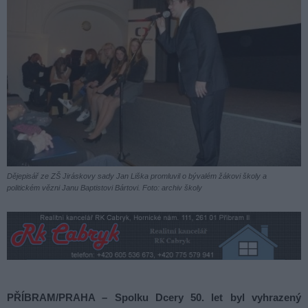
Dějepisář ze ZŠ Jiráskovy sady Jan Liška promluvil o bývalém žákovi školy a
politickém vězni Janu Baptistovi Bártovi. Foto: archiv školy
PŘÍBRAM/PRAHA – Spolku Dcery 50. let byl vyhrazený