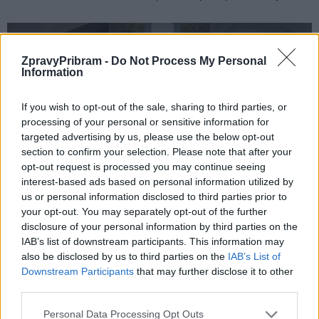
ZpravyPribram -
Do Not Process My Personal
Information
If you wish to opt-out of the sale, sharing to third parties, or
processing of your personal or sensitive information for
targeted advertising by us, please use the below opt-out
section to confirm your selection. Please note that after your
opt-out request is processed you may continue seeing
Komentáře
interest-based ads based on personal information utilized by
us or personal information disclosed to third parties prior to
your opt-out. You may separately opt-out of the further
disclosure of your personal information by third parties on the
IAB’s list of downstream participants. This information may
TAGY
Dagmar Moravcová
Dcery 50. let
dějepis
děti
also be disclosed by us to third parties on the
IAB’s List of
historie
Jan Baptista Bárta
Jan Liška
Mene tekel
Příbram
Downstream Participants
that may further disclose it to other
program
ZŠ Jiráskovy sady
third parties.
Personal Data Processing Opt Outs