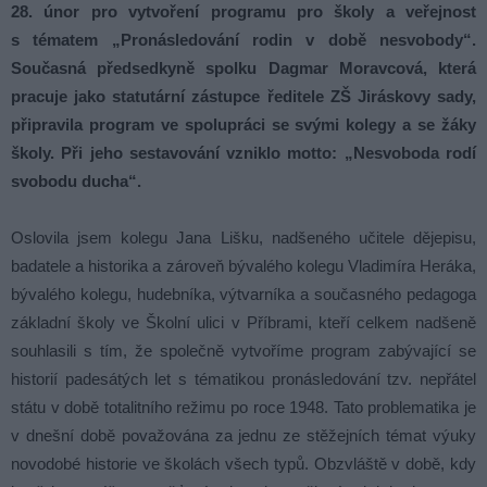
28. únor pro vytvoření programu pro školy a veřejnost
s tématem „Pronásledování rodin v době nesvobody“.
Současná předsedkyně spolku Dagmar Moravcová, která
pracuje jako statutární zástupce ředitele ZŠ Jiráskovy sady,
připravila program ve spolupráci se svými kolegy a se žáky
školy. Při jeho sestavování vzniklo motto: „Nesvoboda rodí
svobodu ducha“.
Oslovila jsem kolegu Jana Lišku, nadšeného učitele dějepisu,
badatele a historika a zároveň bývalého kolegu Vladimíra Heráka,
bývalého kolegu, hudebníka, výtvarníka a současného pedagoga
základní školy ve Školní ulici v Příbrami, kteří celkem nadšeně
souhlasili s tím, že společně vytvoříme program zabývající se
historií padesátých let s tématikou pronásledování tzv. nepřátel
státu v době totalitního režimu po roce 1948. Tato problematika je
v dnešní době považována za jednu ze stěžejních témat výuky
novodobé historie ve školách všech typů. Obzvláště v době, kdy