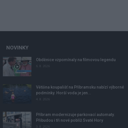
NOVINKY
Obděnice vzpomínaly na filmovou legendu
6. 8. 2026
Většina koupališť na Příbramsku nabízí výborné
podmínky. Horší voda je jen...
4. 8. 2026
Příbram modernizuje parkovací automaty.
Přibudou i tři nové poblíž Svaté Hory
3. 8. 2026