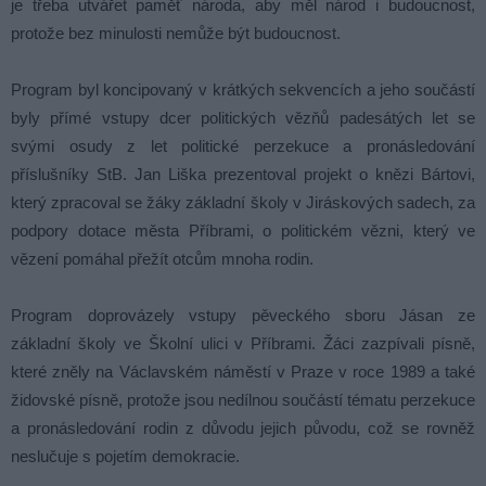
je třeba utvářet paměť národa, aby měl národ i budoucnost,
protože bez minulosti nemůže být budoucnost.
Program byl koncipovaný v krátkých sekvencích a jeho součástí
byly přímé vstupy dcer politických vězňů padesátých let se
svými osudy z let politické perzekuce a pronásledování
příslušníky StB. Jan Liška prezentoval projekt o knězi Bártovi,
který zpracoval se žáky základní školy v Jiráskových sadech, za
podpory dotace města Příbrami, o politickém vězni, který ve
vězení pomáhal přežít otcům mnoha rodin.
Program doprovázely vstupy pěveckého sboru Jásan ze
základní školy ve Školní ulici v Příbrami. Žáci zazpívali písně,
které zněly na Václavském náměstí v Praze v roce 1989 a také
židovské písně, protože jsou nedílnou součástí tématu perzekuce
a pronásledování rodin z důvodu jejich původu, což se rovněž
neslučuje s pojetím demokracie.