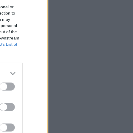
sonal or
ection to
ou may
 personal
out of the
 downstream
B’s List of