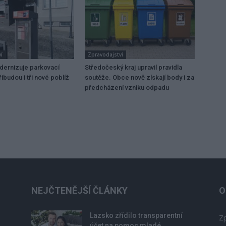
í
Zpravodajství
dernizuje parkovací
Středočeský kraj upravil pravidla
ibudou i tři nové poblíž
soutěže. Obce nově získají body i za
předcházení vzniku odpadu
NEJČTENĚJŠÍ ČLÁNKY
O
Lazsko zřídilo transparentní
Zp
účet na pomoc mladé