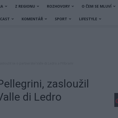
RA
Z REGIONU
ROZHOVORY
O ČEM SE MLUVÍ
DCAST
KOMENTÁŘ
SPORT
LIFESTYLE
zasloužil se o partnerství Valle di Ledro a Příbrami
ellegrini, zasloužil
Valle di Ledro