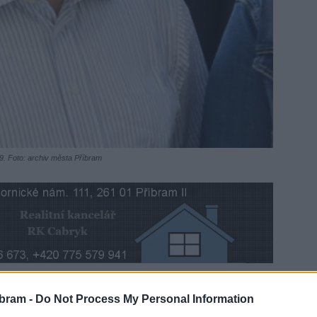
19. Foto: archiv města Příbram
bram -
Do Not Process My Personal Information
era oznámilo, že v úterý 21. září po krátké nemoci