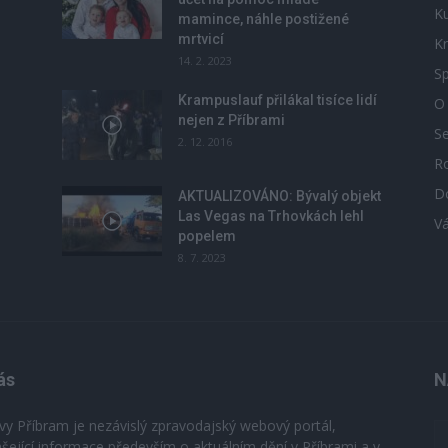
Ku
mamince, náhle postižené
mrtvicí
Kr
14. 2. 2023
Sp
Krampuslauf přilákal tisíce lidí
O
nejen z Příbrami
S
2. 12. 2016
R
D
u
AKTUALIZOVÁNO: Bývalý objekt
Las Vegas na Trhovkách lehl
V
popelem
8. 7. 2023
ás
N
vy Příbram je nezávislý zpravodajský webový portál,
ášející informace především o aktuálním dění v Příbrami a v