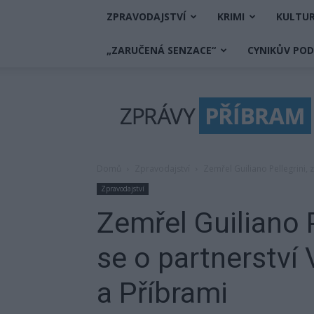
ZPRAVODAJSTVÍ
KRIMI
KULTU
„ZARUČENÁ SENZACE“
CYNIKŮV PO
Zprávy
Příbram
Domů
Zpravodajství
Zemřel Guiliano Pellegrini, 
Zpravodajství
Zemřel Guiliano P
se o partnerství 
a Příbrami