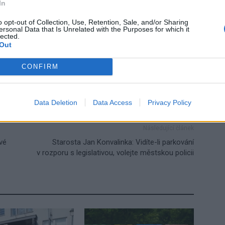
In
o opt-out of Collection, Use, Retention, Sale, and/or Sharing
ersonal Data that Is Unrelated with the Purposes for which it
lected.
Out
oc
partnerství
Příbram
úmrtí
Valle di Ledro
CONFIRM
Data Deletion
Data Access
Privacy Policy
Následující článek
vé
Starosta Jan Konvalinka: Vidíte-li parkování
v rozporu s legislativou, volejte městskou policii