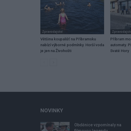
Zpravodajství
Zpravodajstv
Většina koupališť na Příbramsku
Příbram mo
nabízí výborné podmínky. Horší voda
automaty. Př
je jen na Živohošti
Svaté Hory
NOVINKY
Obděnice vzpomínaly na
filmovou legendu