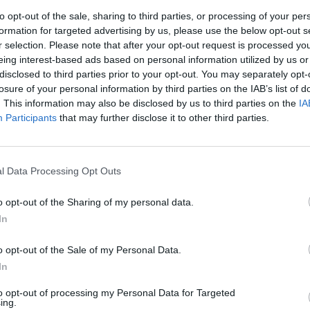
ta partnerské italské obce Valle di Ledro.
to opt-out of the sale, sharing to third parties, or processing of your per
formation for targeted advertising by us, please use the below opt-out s
řátelských vztahů mezi Valle di Ledrem a obcemi v Čechách
r selection. Please note that after your opt-out request is processed y
vé války poskytly útočiště a pomoc válečným vysídlencům
eing interest-based ads based on personal information utilized by us or
disclosed to third parties prior to your opt-out. You may separately opt-
ně. Giuliano Čechy a Moravu miloval a ze všech sil se snažil
losure of your personal information by third parties on the IAB’s list of
ch zemí.
. This information may also be disclosed by us to third parties on the
IA
Participants
that may further disclose it to other third parties.
úmrtí Giuliana Pellegriniho, dlouholetého starosty svazku
ní měrou do posledních dní podílel na vzájemném přátelství
a duch jeho srdečné povahy tu s námi budou i nadále.
l Data Processing Opt Outs
zácný člověk. Upřímnou soustrast rodině i jeho krajanům
arosta Příbrami Jan Konvalinka.
o opt-out of the Sharing of my personal data.
In
Eva Švehlová,
o opt-out of the Sale of my Personal Data.
In
tisková mluvčí města Příbram
to opt-out of processing my Personal Data for Targeted
ing.