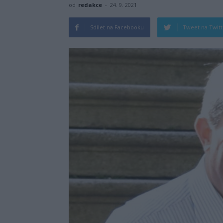
od
redakce
-
24. 9. 2021
Sdílet na Facebooku
Tweet na Twit