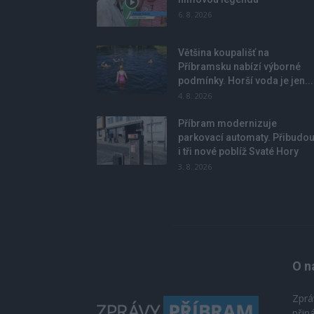
6. 8. 2026
Většina koupališť na
Příbramsku nabízí výborné
podmínky. Horší voda je jen...
4. 8. 2026
Příbram modernizuje
parkovací automaty. Přibudo
i tři nové poblíž Svaté Hory
3. 8. 2026
O n
Zprá
přin