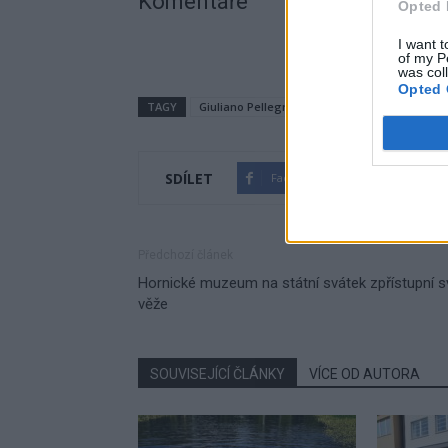
Komentáře
Opted 
I want t
of my P
was col
Opted 
TAGY
Giuliano Pellegrini
Jan Konvalinka
nem
SDÍLET
Facebook
Twitter
Předchozí článek
Hornické muzeum na státní svátek zpřístupní s
věže
SOUVISEJÍCÍ ČLÁNKY
VÍCE OD AUTORA