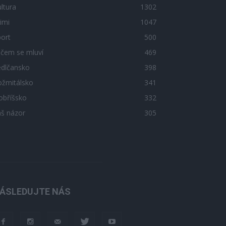
ltura
1302
imi
1047
ort
500
 čem se mluví
469
edlčansko
398
ožmitálsko
341
obříšsko
332
áš názor
305
ÁSLEDUJTE NÁS