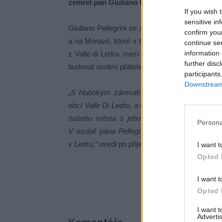
zemřel pan Giuliano Pellegrini, bývalý staros
If you wish 
sensitive in
Giuliano Pellegrini se zasloužil o navázaní p
confirm you
a na Moravě, které v těžkých dobách 1. světo
continue se
information 
z Valle di Ledra, mezi nimi i jeho vlastní rodi
further disc
budovat osobní přátelství mezi lidmi obou naši
participants
Downstream 
„S hlubokým zármutkem jsme přijali zprávu o 
obcí Valle Di Ledro, a člověka, který se zásad
našeho města s jeho regionem. Jeho odkaz 
Persona
V osobě pana Pellegriniho odešel skutečně v
v Ledru,“
uvedl po přijetí této smutné zprávy st
I want t
Opted 
I want t
Opted 
I want 
Advertis