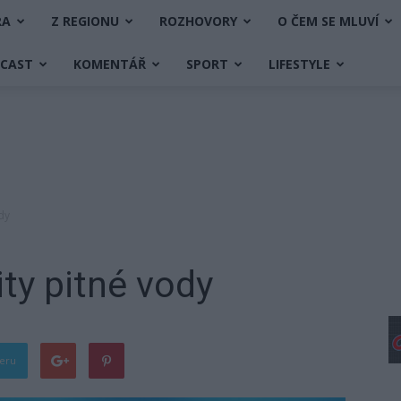
RA
Z REGIONU
ROZHOVORY
O ČEM SE MLUVÍ
DCAST
KOMENTÁŘ
SPORT
LIFESTYLE
dy
ity pitné vody
teru