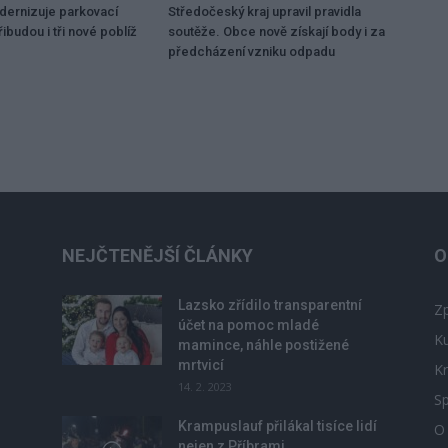
dernizuje parkovací
Středočeský kraj upravil pravidla
ibudou i tři nové poblíž
soutěže. Obce nově získají body i za
předcházení vzniku odpadu
NEJČTENĚJŠÍ ČLÁNKY
O
Lazsko zřídilo transparentní
Zp
účet na pomoc mladé
Ku
mamince, náhle postižené
mrtvicí
Kr
14. 2. 2023
Sp
Krampuslauf přilákal tisíce lidí
O
nejen z Příbrami