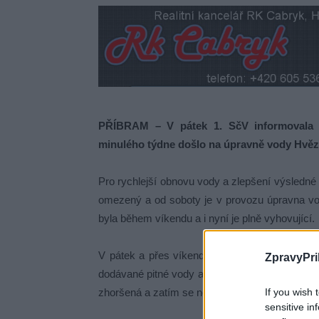
PŘÍBRAM – V pátek 1. SčV informovala 
minulého týdne došlo na úpravně vody Hvězdi
Pro rychlejší obnovu vody a zlepšení výsledné
omezený a od soboty je v provozu úpravna vo
byla během víkendu a i nyní je plně vyhovující.
V pátek a přes víkend se podařilo provoz úpra
ZpravyPri
dodávané pitné vody a to přesto, že kvalita při
If you wish 
zhoršená a zatím se nelepší.
sensitive in