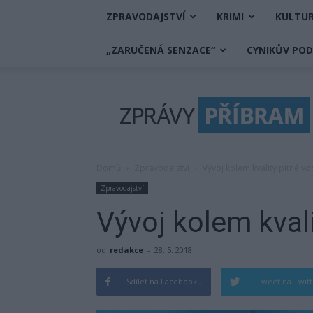
ZPRAVODAJSTVÍ
KRIMI
KULTU
„ZARUČENÁ SENZACE“
CYNIKŮV PO
Zprávy
Příbram
Domů
Zpravodajství
Vývoj kolem kvality pitné vo
Zpravodajství
Vývoj kolem kval
od
redakce
-
28. 5. 2018
Sdílet na Facebooku
Tweet na Twit