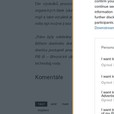
confirm you
Dle výsledků provozních analýz zůstává v 
continue se
organických látek (ukazatel CHSK -Mn činil 4,72 
information 
mg/l a také vizuálně je již barva vody lepší. V
further disc
participants
mělo být možné ji bez rizika běžně používat.
Downstream 
„Ráno byly odebrány vzorky vody k analýze
Během dnešního dne budou prováděna další 
Persona
dneška postupně prováděno odkalování a propl
PB III – Březnické ulici a Dubně pro zajištěn
I want t
technolog vody.
Opted 
Komentáře
I want t
Opted 
I want 
Advertis
Opted 
TAGY
déšť
Hatě
Hvězdička
kvalita
Oct
I want t
zlepšení
of my P