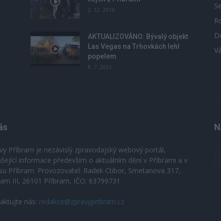
S
2. 12. 2016
R
D
u
AKTUALIZOVÁNO: Bývalý objekt
Las Vegas na Trhovkách lehl
V
popelem
8. 7. 2023
ás
N
vy Příbram je nezávislý zpravodajský webový portál,
ášející informace především o aktuálním dění v Příbrami a v
su Příbram. Provozovatel: Radek Ctibor, Smetanova 317,
ram III, 26101 Příbram, IČO: 63799731
aktujte nás:
redakce@zpravypribram.cz