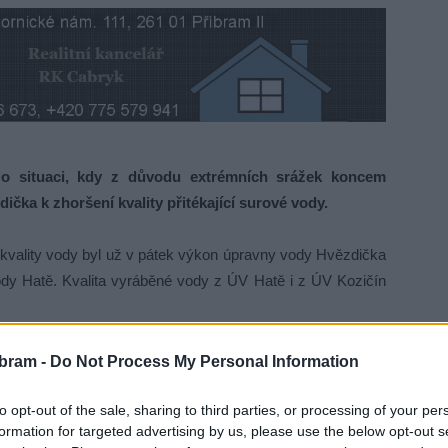
o situaci, kdy z důvodu extrémních srážek koncem
čka k zhoršení kvality přitékající surové vody.
 kvality vody byl už v pátek výkon úpravny vody Hvězdička
dy Hatě. Kvalita vyráběné vody z ÚV Hatě i z ÚV Kozičín
vny Hvězdička vody stabilizovat a výrazně zlepšit kvalitu
bram -
Do Not Process My Personal Information
tékající surové vody z nádrže Octárna zůstává nadále velice
to opt-out of the sale, sharing to third parties, or processing of your per
formation for targeted advertising by us, please use the below opt-out s