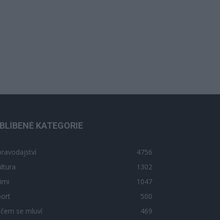
BLÍBENÉ KATEGORIE
ravodajství
4756
ltura
1302
imi
1047
ort
500
 čem se mluví
469