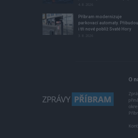
4. 8. 2026
Příbram modernizuje
parkovací automaty. Přibudo
i tři nové poblíž Svaté Hory
3. 8. 2026
O n
Zprá
přin
okre
Příb
Kont