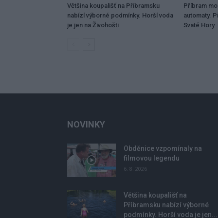
Většina koupališť na Příbramsku
Příbram mo
nabízí výborné podmínky. Horší voda
automaty. Př
je jen na Živohošti
Svaté Hory
NOVINKY
Obděnice vzpomínaly na
filmovou legendu
6. 8. 2026
Většina koupališť na
Příbramsku nabízí výborné
podmínky. Horší voda je jen...