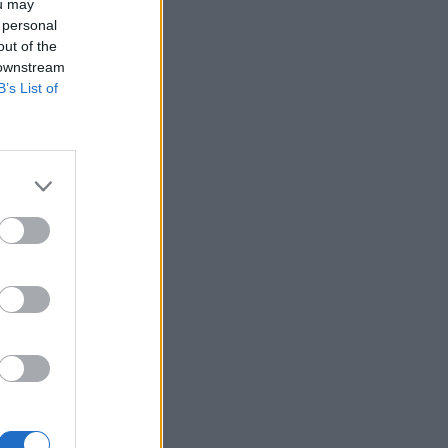
ou may
 personal
out of the
 downstream
B’s List of