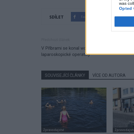
was col
Opted 
SDÍLET
Facebook
Twitter
Předchozí článek
V Příbrami se konal workshop pokročilé
laparoskopické operativy
SOUVISEJÍCÍ ČLÁNKY
VÍCE OD AUTORA
Zpravodajství
Zpravodajstv