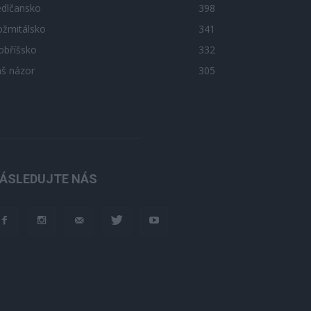
edlčansko
398
ožmitálsko
341
obříšsko
332
áš názor
305
ÁSLEDUJTE NÁS