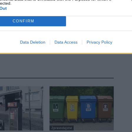
lected.
Out
CONFIRM
Následující článek
Data Deletion
Data Access
Privacy Policy
Vznikne v Petrovicích nová tradice motosrazů?
í
Zpravodajství