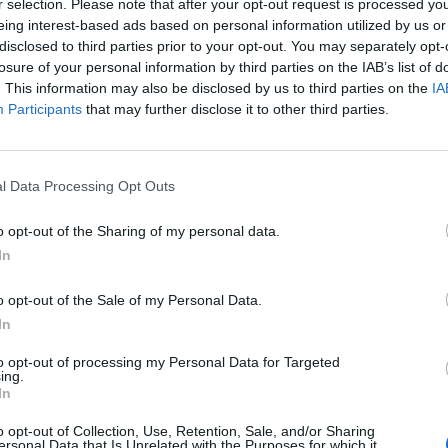
r selection. Please note that after your opt-out request is processed y
upravené vodě již jen mírně zvýšený obsah přírodních
eing interest-based ads based on personal information utilized by us or
mg/l). Koncentrace hliníku je již vyhovující – zjištěno 0,07
disclosed to third parties prior to your opt-out. You may separately opt-
oda je také stále řádně hygienicky zabezpečována a proto by
losure of your personal information by third parties on the IAB’s list of
. This information may also be disclosed by us to third parties on the
IA
Participants
that may further disclose it to other third parties.
y do laboratoře a o výsledcích Vás budeme informovat.
optimalizační opatření na úpravně vody. Dále bude ode
l Data Processing Opt Outs
ach koncových částí vodovodní sítě v Příbrami II, PB IX,
í rychlejší obměny vody,“
uvedl Petr Vašek, specialista –
o opt-out of the Sharing of my personal data.
In
o opt-out of the Sale of my Personal Data.
In
to opt-out of processing my Personal Data for Targeted
ing.
In
árna
Příbram
srážky
úpravna
voda
zhoršení
o opt-out of Collection, Use, Retention, Sale, and/or Sharing
ersonal Data that Is Unrelated with the Purposes for which it