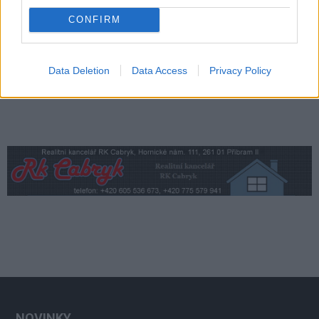
řemesla i novinky
Sedlčansko
CONFIRM
Data Deletion
Data Access
Privacy Policy
NOVINKY