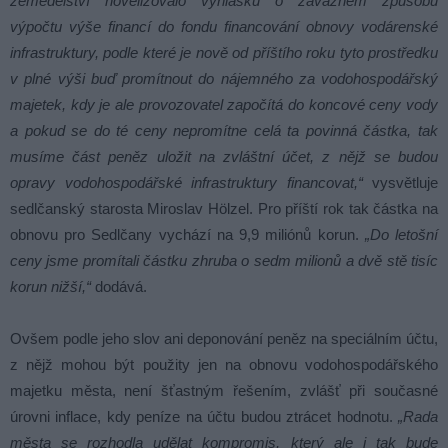
zemědělství novelizovalo vyhlášku o závazném způsobu
výpočtu výše financí do fondu financování obnovy vodárenské
infrastruktury, podle které je nově od příštího roku tyto prostředku
v plné výši buď promítnout do nájemného za vodohospodářský
majetek, kdy je ale provozovatel započítá do koncové ceny vody
a pokud se do té ceny nepromítne celá ta povinná částka, tak
musíme část peněz uložit na zvláštní účet, z nějž se budou
opravy vodohospodářské infrastruktury financovat,“
vysvětluje
sedlčanský starosta Miroslav Hölzel. Pro příští rok tak částka na
obnovu pro Sedlčany vychází na 9,9 miliónů korun.
„Do letošní
ceny jsme promítali částku zhruba o sedm milionů a dvě stě tisíc
korun nižší,“
dodává.
Ovšem podle jeho slov ani deponování peněz na speciálním účtu,
z nějž mohou být použity jen na obnovu vodohospodářského
majetku města, není šťastným řešením, zvlášť při současné
úrovni inflace, kdy peníze na účtu budou ztrácet hodnotu.
„Rada
města se rozhodla udělat kompromis, který ale i tak bude