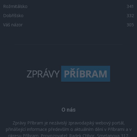
Rožmitálsko
341
Dobříšsko
332
Váš názor
305
O nás
Zprávy Příbram je nezávislý zpravodajský webový portál,
přinášející informace především o aktuálním dění v Příbrami a v
okresu Příbram. Provozovatel: Radek Ctibor, Smetanova 317,