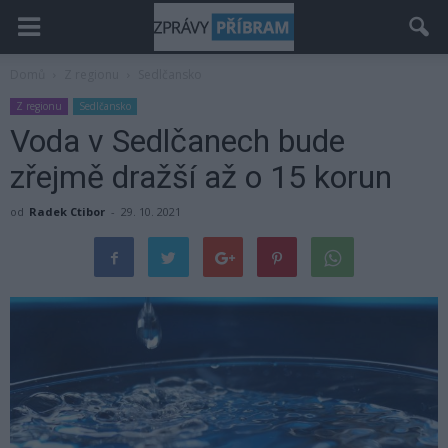
Domů
Z regionu
Sedlčansko
Z regionu
Sedlčansko
Voda v Sedlčanech bude
zřejmě dražší až o 15 korun
od
Radek Ctibor
-
29. 10. 2021