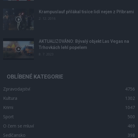
Krampuslauf přilákal tisíce lidí nejen z Příbrami
2. 12. 2016
AKTUALIZOVÁNO: Bývalý objekt Las Vegas na
Trhovkách lehl popelem
8. 7. 2023
OBLÍBENÉ KATEGORIE
Zpravodajství
4756
Kultura
1302
Krimi
1047
Sport
500
O čem se mluví
469
Sedlčansko
398