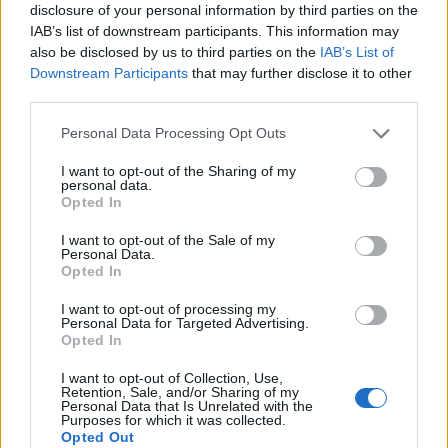
Předchozí článek
Následující článek
disclosure of your personal information by third parties on the
IAB’s list of downstream participants. This information may
To nejlepší ze scének Šimka,
Veřejnost si může už objenat
also be disclosed by us to third parties on the
IAB’s List of
Soboty a Krampola bude k vidění
pobyt v Granitu
Downstream Participants
that may further disclose it to other
v Drážkově
third parties.
Personal Data Processing Opt Outs
SOUVISEJÍCÍ ČLÁNKY
I want to opt-out of the Sharing of my
VÍCE OD AUTORA
personal data.
Opted In
Obděnice vzpomínaly na filmovou
I want to opt-out of the Sale of my
legendu
Personal Data.
Opted In
Sedlčansko
I want to opt-out of processing my
Obděnice oslaví 50 let legendárního filmu
Personal Data for Targeted Advertising.
Opted In
Na samotě u lesa. Dorazí i Zdeněk Svěrák
a další tvůrci
Sedlčansko
I want to opt-out of Collection, Use,
Retention, Sale, and/or Sharing of my
Personal Data that Is Unrelated with the
Den řemesel oživí Skanzen Vysoký
Purposes for which it was collected.
Opted Out
Chlumec. Návštěvníci uvidí tradiční