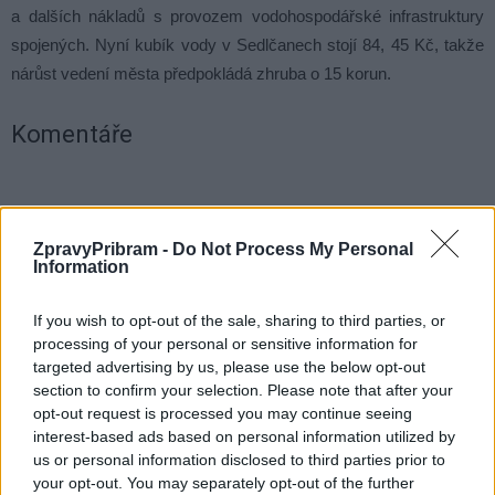
a dalších nákladů s provozem vodohospodářské infrastruktury
spojených. Nyní kubík vody v Sedlčanech stojí 84, 45 Kč, takže
nárůst vedení města předpokládá zhruba o 15 korun.
Komentáře
ZpravyPribram -
Do Not Process My Personal
TAGY
1. SčV
cena
Miroslav Hölzel
nárůst
Sedlčany
Information
voda
If you wish to opt-out of the sale, sharing to third parties, or
processing of your personal or sensitive information for
targeted advertising by us, please use the below opt-out
section to confirm your selection. Please note that after your
opt-out request is processed you may continue seeing
interest-based ads based on personal information utilized by
us or personal information disclosed to third parties prior to
your opt-out. You may separately opt-out of the further