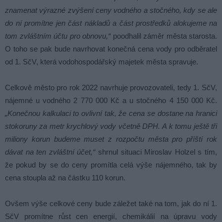
znamenat výrazné zvýšení ceny vodného a stočného, kdy se ale
do ní promítne jen část nákladů a část prostředků alokujeme na
tom zvláštním účtu pro obnovu,“
poodhalil záměr města starosta.
O toho se pak bude navrhovat konečná cena vody pro odběratel
od 1. SčV, která vodohospodářský majetek města spravuje.
Celkově město pro rok 2022 navrhuje provozovateli, tedy 1. SčV,
nájemné u vodného 2 770 000 Kč a u stočného 4 150 000 Kč.
„Konečnou kalkulaci to ovlivní tak, že cena se dostane na hranici
stokoruny za metr krychlový vody včetně DPH. A k tomu ještě tři
miliony korun budeme muset z rozpočtu města pro příští rok
dávat na ten zvláštní účet,“
shrnul situaci Miroslav Holzel s tím,
že pokud by se do ceny promítla celá výše nájemného, tak by
cena stoupla až na částku 110 korun.
Ovšem výše celkové ceny bude záležet také na tom, jak do ní 1.
SčV promítne růst cen energií, chemikálií na úpravu vody