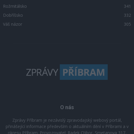
Rožmitálsko
341
Dobříšsko
332
Váš názor
305
O nás
Zprávy Příbram je nezávislý zpravodajský webový portál,
přinášející informace především o aktuálním dění v Příbrami a v
okresu Příbram. Provozovatel: Radek Ctibor, Smetanova 317,