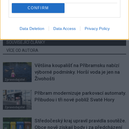
Předchozí článek
Následující článek
CONFIRM
Mladý muž zapálil chatku
Bude mít středočeská policie
v Krásné Hoře a napadl
nový polygon a střelnici
i policistu
v Sadské?
Data Deletion
Data Access
Privacy Policy
SOUVISEJÍCÍ ČLÁNKY
VÍCE OD AUTORA
Většina koupališť na Příbramsku nabízí
výborné podmínky. Horší voda je jen na
Živohošti
Zpravodajství
Příbram modernizuje parkovací automaty.
Přibudou i tři nové poblíž Svaté Hory
Zpravodajství
Středočeský kraj upravil pravidla soutěže.
Obce nově získají body i za předcházení