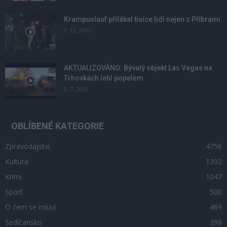
Krampuslauf přilákal tisíce lidí nejen z Příbrami
2. 12. 2016
AKTUALIZOVÁNO: Bývalý objekt Las Vegas na
Trhovkách lehl popelem
8. 7. 2023
OBLÍBENÉ KATEGORIE
Zpravodajství
4756
Kultura
1302
Krimi
1047
Sport
500
O čem se mluví
469
Sedlčansko
398