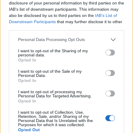
disclosure of your personal information by third parties on the
IAB’s list of downstream participants. This information may
also be disclosed by us to third parties on the
IAB’s List of
Downstream Participants
that may further disclose it to other
Komentáře
third parties.
Personal Data Processing Opt Outs
I want to opt-out of the Sharing of my
personal data.
Opted In
TAGY
investice
Jan Konvalinka
náklady
navýšení
opravy
peníze
Příbram
rekonstrukce
soutěž
starosta
stavby
I want to opt-out of the Sale of my
vícepráce
Personal Data.
Opted In
I want to opt-out of processing my
Personal Data for Targeted Advertising.
Opted In
I want to opt-out of Collection, Use,
Retention, Sale, and/or Sharing of my
Personal Data that Is Unrelated with the
Purposes for which it was collected.
Opted Out