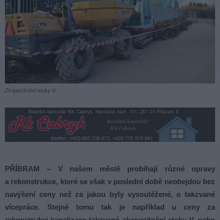
Zkapacitnění stoky V
PŘÍBRAM – V našem městě probíhají různé opravy
a rekonstrukce, které se však v poslední době neobejdou bez
navýšení ceny než za jakou byly vysoutěžené, o takzvané
vícepráce. Stejně tomu tak je například u ceny za
rekonstrukci kanalizace takzvané zkapacitnění stoky V, nebo