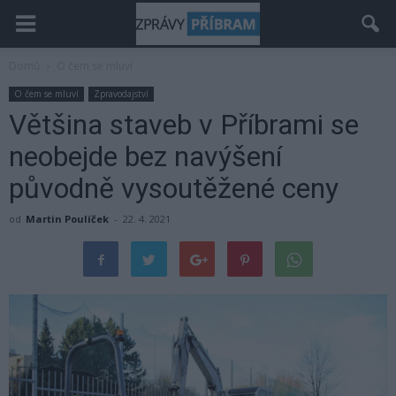
Domů
O čem se mluví
O čem se mluví
Zpravodajství
Většina staveb v Příbrami se
neobejde bez navýšení
původně vysoutěžené ceny
od
Martin Poulíček
-
22. 4. 2021