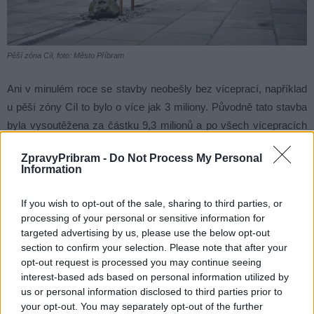
Pěší zóna Cíl, foto: Město Příbram
Ani v minulém roce se stavby neobešly bez víceprací, například
u pěší zóny Cíl to bylo o více jak 3 miliony. Původně tato stavba
byla vysoutěžena za částku 9,3 milionů a po všech vícepracích
se cena vyšplhala na 13,2 milionů korun.
ZpravyPribram -
Do Not Process My Personal
Information
Další z loňských akcí které se prodražili víceprácemi byla
rekonstrukce hlediště Divadla Antonína Dvořáka, kde cena oproti
If you wish to opt-out of the sale, sharing to third parties, or
původní částce vzrostla o více jek milion korun. Podobně to bylo
processing of your personal or sensitive information for
targeted advertising by us, please use the below opt-out
i u zakázky rekonstrukce ulice Orlov – Hájetina, kde vícepráce
section to confirm your selection. Please note that after your
dělaly také více jak milion korun.
opt-out request is processed you may continue seeing
interest-based ads based on personal information utilized by
Bohužel jen u mála staveb a rekonstrukcí se vedení města daří
us or personal information disclosed to third parties prior to
your opt-out. You may separately opt-out of the further
dílo dokončit za původně vysoutěženou cenu.