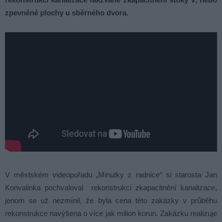
zpevněné plochy u sběrného dvora.
V městském videopořadu „Minutky z radnice“ si starosta Jan
Konvalinka pochvaloval rekonstrukci zkapacitnění kanalizace,
jenom se už nezmínil, že byla cena této zakázky v průběhu
rekonstrukce navýšena o více jak milion korun. Zakázku realizuje