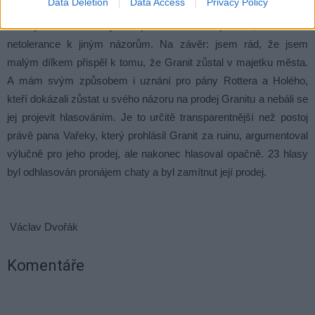
Data Deletion
Data Access
Privacy Policy
tlaku na investice, špatné plánování. Vadí mi agresivita pana
Vařeky vůči některým opozičním zastupitelům, vadí mi
netolerance k jiným názorům. Na závěr: jsem rád, že jsem
malým dílkem přispěl k tomu, že Granit zůstal v majetku města.
A mám svým způsobem i uznání pro pány Rottera a Holého,
kteří dokázali zůstat u svého názoru na prodej Granitu a nebáli se
jej projevit hlasováním. Je to určitě transparentnější než postoj
právě pana Vařeky, který prohlásil Granit za ruinu, argumentoval
výlučně pro jeho prodej, ale nakonec hlasoval opačně. 23 hlasy
byl odhlasován pronájem chaty a byl zamítnut její prodej.
Václav Dvořák
Komentáře