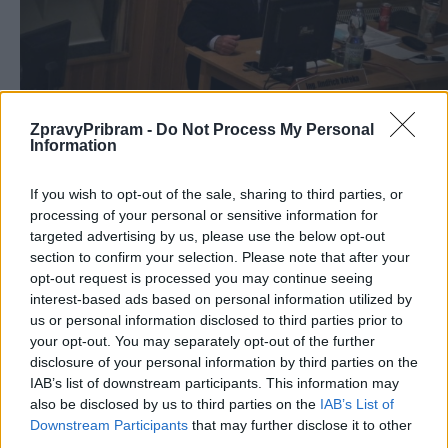
ZpravyPribram -
Do Not Process My Personal
Information
O Granitu se diskutovalo téměř 3 hodiny. Nemohu zde
rozepisovat moje argumenty proti prodeji, které mají čistě
If you wish to opt-out of the sale, sharing to third parties, or
ekonomický základ. Stejně tak jsem zareagoval na negativní
processing of your personal or sensitive information for
targeted advertising by us, please use the below opt-out
emoce pana Vařeky. Zmíním jediné: cena této nemovitosti prudce
section to confirm your selection. Please note that after your
roste. I za situace, kdy je chata provozována špatně a se ztrátou,
opt-out request is processed you may continue seeing
nárůst tržní ceny tuto ztrátu mnohonásobně překoná.
interest-based ads based on personal information utilized by
Samozřejmě držím palce SZM, aby tu ztrátu překlopilo do
us or personal information disclosed to third parties prior to
your opt-out. You may separately opt-out of the further
alespoň malého zisku. Aby se také podařilo zkrotit covid a chata
disclosure of your personal information by third parties on the
opět ožila. Hlavní cenou pro město je ale samotná držba
IAB’s list of downstream participants. This information may
nemovitosti – je to jako skvěle úročený termínovaný vklad.
also be disclosed by us to third parties on the
IAB’s List of
Downstream Participants
that may further disclose it to other
third parties.