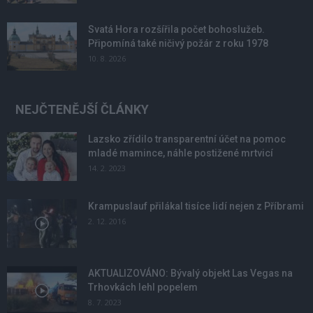
Svatá Hora rozšířila počet bohoslužeb.
Připomíná také ničivý požár z roku 1978
10. 8. 2026
NEJČTENĚJŠÍ ČLÁNKY
Lazsko zřídilo transparentní účet na pomoc
mladé mamince, náhle postižené mrtvicí
14. 2. 2023
Krampuslauf přilákal tisíce lidí nejen z Příbrami
2. 12. 2016
AKTUALIZOVÁNO: Bývalý objekt Las Vegas na
Trhovkách lehl popelem
8. 7. 2023