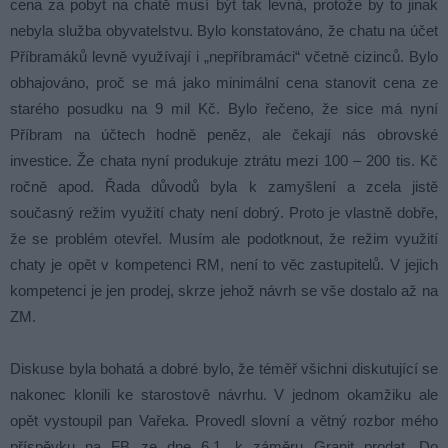
cena za pobyt na chatě musí být tak levná, protože by to jinak
nebyla služba obyvatelstvu. Bylo konstatováno, že chatu na účet
Příbramáků levně využívají i „nepříbramáci“ včetně cizinců. Bylo
obhajováno, proč se má jako minimální cena stanovit cena ze
starého posudku na 9 mil Kč. Bylo řečeno, že sice má nyní
Příbram na účtech hodně peněz, ale čekají nás obrovské
investice. Že chata nyní produkuje ztrátu mezi 100 – 200 tis. Kč
ročně apod. Řada důvodů byla k zamyšlení a zcela jistě
současný režim využití chaty není dobrý. Proto je vlastně dobře,
že se problém otevřel. Musím ale podotknout, že režim využití
chaty je opět v kompetenci RM, není to věc zastupitelů. V jejich
kompetenci je jen prodej, skrze jehož návrh se vše dostalo až na
ZM.
Diskuse byla bohatá a dobré bylo, že téměř všichni diskutující se
nakonec klonili ke starostově návrhu. V jednom okamžiku ale
opět vystoupil pan Vařeka. Provedl slovní a větný rozbor mého
příspěvku na FB ze dne 6.1. k záměru Granit prodat. Do