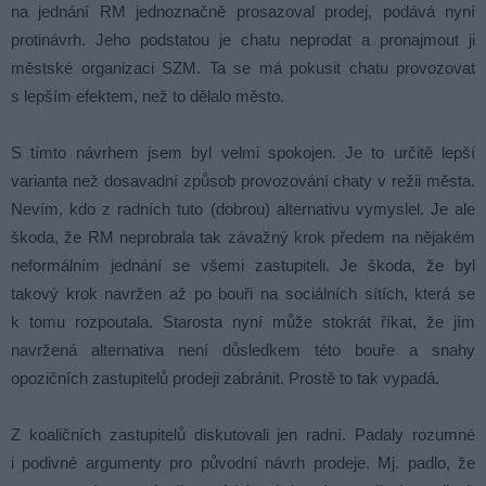
na jednání RM jednoznačně prosazoval prodej, podává nyní
protinávrh. Jeho podstatou je chatu neprodat a pronajmout ji
městské organizaci SZM. Ta se má pokusit chatu provozovat
s lepším efektem, než to dělalo město.
S tímto návrhem jsem byl velmi spokojen. Je to určitě lepší
varianta než dosavadní způsob provozování chaty v režii města.
Nevím, kdo z radních tuto (dobrou) alternativu vymyslel. Je ale
škoda, že RM neprobrala tak závažný krok předem na nějakém
neformálním jednání se všemi zastupiteli. Je škoda, že byl
takový krok navržen až po bouři na sociálních sítích, která se
k tomu rozpoutala. Starosta nyní může stokrát říkat, že jím
navržená alternativa není důsledkem této bouře a snahy
opozičních zastupitelů prodeji zabránit. Prostě to tak vypadá.
Z koaličních zastupitelů diskutovali jen radní. Padaly rozumné
i podivné argumenty pro původní návrh prodeje. Mj. padlo, že