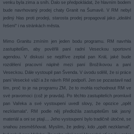
venku byla zima a sníh. Dalo se předpokládat, že hlavním bodem
bude navrhovaný prodej chaty Granit na Šumavě. V RM nebyl
jediný hlas proti prodeji, starosta prodej propagoval jako „ideální
řešení“ i na stránkách města.
Mimo Granitu zmíním jen jeden bodu programu. RM navrhla
zastupitelům, aby pověřili paní radní Veseckou sportovní
agendou. V diskusi se nejdříve zeptal pan Král, jaké bude
rozdělení pracovní náplně mezi paní Brožíkovou a paní
Veseckou. Dále vystoupil pan Švenda. V úvodu sdělil, že si práce
paní Vesecké váží a že návrh RM podpoří. Jen se pozastavil nad
tím, proč to je na programu ZM, že to mohla rozhodnout RM ve
své pravomoci (což je pravda). Po těchto zastupitelích promluvil
pan Vařeka a své vystoupení uvedl slovy, že opozice „opět
nezklamala“. RM podle něj předložila zastupitelům tak jasný
materiál a oni se ptají… Jeho vystoupení bylo tradičně útočné, se
snahou zesměšňovat. Myslím, že jediný, kdo „opět nezklamal“,