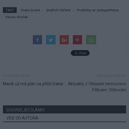
TAGY
chata Granit
Jindřich Vařeka
Postřehy ze zastupitelstva
Václav Dvořák
Předchozí článek
Následující článek
Macík už má plán na příští Dakar
Aktuality z Oblastní nemocnice
Příbram: Očkování
SOUVISEJÍCÍ ČLÁNKY
VÍCE OD AUTORA