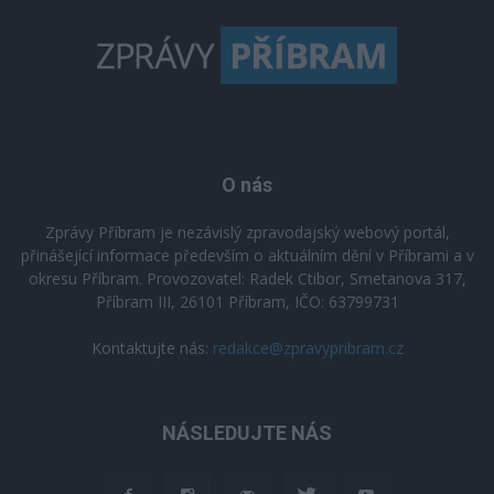
O nás
Zprávy Příbram je nezávislý zpravodajský webový portál,
přinášející informace především o aktuálním dění v Příbrami a v
okresu Příbram. Provozovatel: Radek Ctibor, Smetanova 317,
Příbram III, 26101 Příbram, IČO: 63799731
Kontaktujte nás:
redakce@zpravypribram.cz
NÁSLEDUJTE NÁS