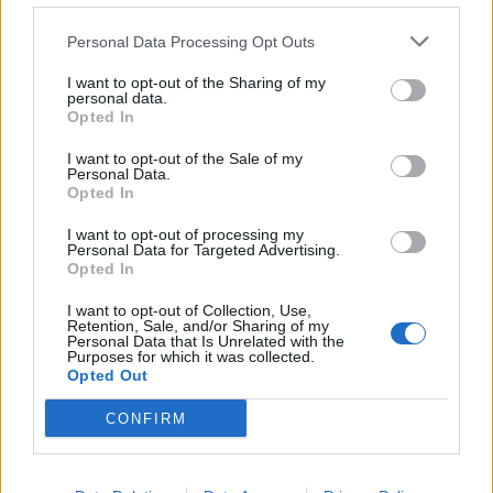
Personal Data Processing Opt Outs
I want to opt-out of the Sharing of my
personal data.
Opted In
I want to opt-out of the Sale of my
Personal Data.
Opted In
I want to opt-out of processing my
Personal Data for Targeted Advertising.
Opted In
Pan Vařeka mne sice intenzitou svého vystoupení překvapil, ale
I want to opt-out of Collection, Use,
Retention, Sale, and/or Sharing of my
to je asi tak vše. Na vystoupení pana Vařeky ale zareagovali
Personal Data that Is Unrelated with the
Purposes for which it was collected.
pánové Hauser a Rotter. Vyjádření obou pánů o tom, že jsem
Opted Out
svým článkem zklamal já je, mne velice mrzí. Je to pro mne dosti
nepochopitelné i proto, že jej, jak řekli, nečetli. Já rozhodně
CONFIRM
nejsem nijak zaměřený proti mým bývalým kolegům. Hodně mi
ale vadí chyby v ekonomickém řízení města, v nedostatečném