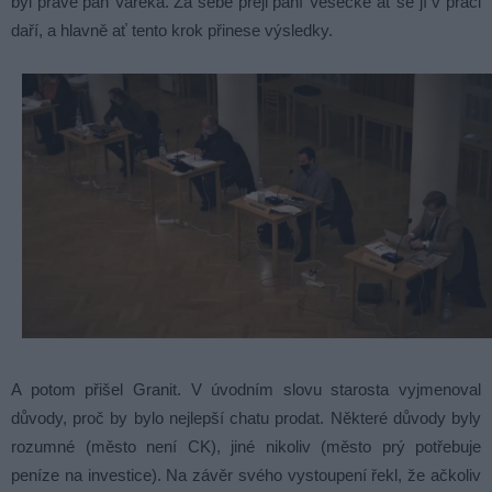
byl právě pan Vařeka. Za sebe přeji paní Vesecké ať se jí v práci
daří, a hlavně ať tento krok přinese výsledky.
A potom přišel Granit. V úvodním slovu starosta vyjmenoval
důvody, proč by bylo nejlepší chatu prodat. Některé důvody byly
rozumné (město není CK), jiné nikoliv (město prý potřebuje
peníze na investice). Na závěr svého vystoupení řekl, že ačkoliv