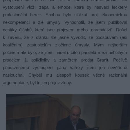
vystoupení vložil zápal a emoce, které by nesvedl leckterý
profesionální herec. Snahou bylo ukázat moji ekonomickou
nekompetenci a zlé úmysly. Vyhodnotil, že jsem publikoval
desítky článků, které jsou projevem mého „darebáctví“. Došel
k závěru, že z článku lze jasně vyvodit, že podsouvám (asi
koaličním) zastupitelům zločinné úmysly. Mým nejhorším
počinem ale bylo, že jsem našel určitou paralelu mezi neblahým
prodejem 1. polikliniky a záměrem prodat Granit. Pečlivě
připravenému vystoupení pana Vařeky jsem jen nevěřícně
naslouchal. Chyběl mu alespoň kousek věcné racionální
argumentace, byl to jen projev zloby.