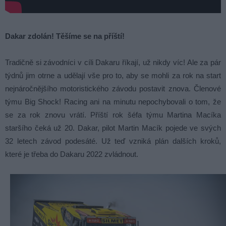
Dakar zdolán! Těšíme se na příští!
Tradičně si závodníci v cíli Dakaru říkají, už nikdy víc! Ale za pár
týdnů jim otrne a udělají vše pro to, aby se mohli za rok na start
nejnáročnějšího motoristického závodu postavit znova. Členové
týmu Big Shock! Racing ani na minutu nepochybovali o tom, že
se za rok znovu vrátí. Příští rok šéfa týmu Martina Macíka
staršího čeká už 20. Dakar, pilot Martin Macík pojede ve svých
32 letech závod podesáté. Už teď vzniká plán dalších kroků,
které je třeba do Dakaru 2022 zvládnout.