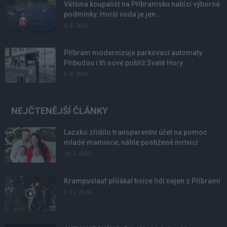
Většina koupališť na Příbramsku nabízí výborné
podmínky. Horší voda je jen...
4. 8. 2026
Příbram modernizuje parkovací automaty.
Přibudou i tři nové poblíž Svaté Hory
3. 8. 2026
NEJČTENĚJŠÍ ČLÁNKY
Lazsko zřídilo transparentní účet na pomoc
mladé mamince, náhle postižené mrtvicí
14. 2. 2023
Krampuslauf přilákal tisíce lidí nejen z Příbrami
2. 12. 2016