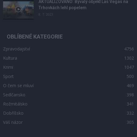
AKTUALIZOVÁNO: Bývalý objekt Las Vegas na
Trhovkách lehl popelem
8. 7. 2023
OBLÍBENÉ KATEGORIE
Zpravodajství
4756
Kultura
1302
Krimi
1047
Sport
500
O čem se mluví
469
Sedlčansko
398
Rožmitálsko
341
Dobříšsko
332
Váš názor
305