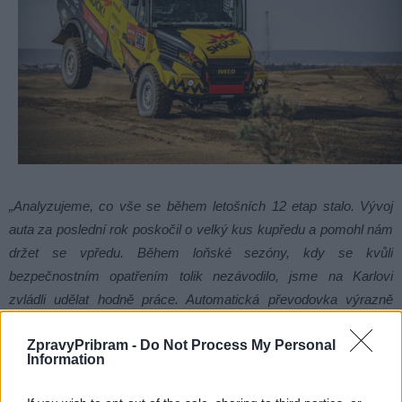
„Analyzujeme, co vše se během letošních 12 etap stalo. Vývoj
auta za poslední rok poskočil o velký kus kupředu a pomohl nám
držet se vpředu. Během loňské sezóny, kdy se kvůli
bezpečnostním opatřením tolik nezávodilo, jsme na Karlovi
zvládli udělat hodně práce. Automatická převodovka výrazně
pomohla. Víme o drobnostech, které ještě vytuníme, spojovačky
ZpravyPribram -
Do Not Process My Personal
a tak dále. Ale díky 19 letům vlastního vývoje máme kamion,
Information
který je hned po továrních kamazech momentálně ve startovním
poli nejrychlejší. Začínají se hlásit zájemci o pronájem i koupi aut.