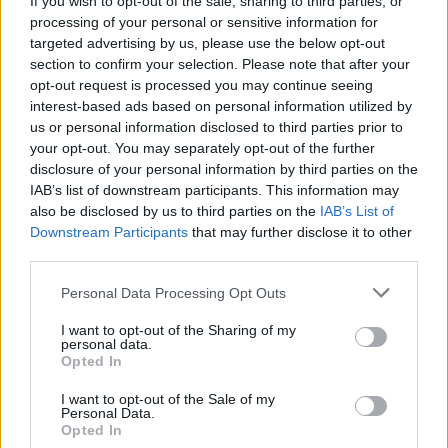
If you wish to opt-out of the sale, sharing to third parties, or
Už letos jel s autem z naší dílny Jarda Valtr. Pro holandský tým
processing of your personal or sensitive information for
Maurika van den Heuela jsme stavěli podvozek. A my sami příští
targeted advertising by us, please use the below opt-out
section to confirm your selection. Please note that after your
rok chceme být zase silnější. A chceme si postupně pro beduína
opt-out request is processed you may continue seeing
dojít. I když víme, že pro to ještě pár kroků musíme udělat
,“ říká
interest-based ads based on personal information utilized by
Martin Macík.
us or personal information disclosed to third parties prior to
your opt-out. You may separately opt-out of the further
disclosure of your personal information by third parties on the
Cílem je mít na startu více vozů. V perfektní kondici je stále
IAB’s list of downstream participants. This information may
i legendární Liaz Franta, se kterým Martin Macík v roce 2019
also be disclosed by us to third parties on the
IAB’s List of
dokázal dojet Dakar na 5. místě. A současně všichni tuší, že
Downstream Participants
that may further disclose it to other
Karel nebude posledním závodním speciálem, který vyjel z dílen
third parties.
týmu Big Shock! Racing, kde všechny týmové závoďáky
Personal Data Processing Opt Outs
vznikají. Jak rychle bude možné další vývoj vozů realizovat,
záleží také na podpoře sponzorů, bez nichž by účast týmu Big
I want to opt-out of the Sharing of my
personal data.
Shock! Racing na Dakaru nebyla možná.
Opted In
I want to opt-out of the Sale of my
Personal Data.
Opted In