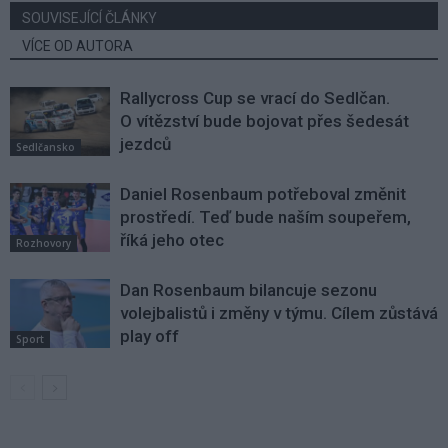
SOUVISEJÍCÍ ČLÁNKY
VÍCE OD AUTORA
Rallycross Cup se vrací do Sedlčan.
O vítězství bude bojovat přes šedesát
jezdců
Sedlčansko
Daniel Rosenbaum potřeboval změnit
prostředí. Teď bude naším soupeřem,
říká jeho otec
Rozhovory
Dan Rosenbaum bilancuje sezonu
volejbalistů i změny v týmu. Cílem zůstává
play off
Sport