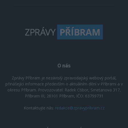
O nás
Zprávy Příbram je nezávislý zpravodajský webový portál,
přinášející informace především o aktuálním dění v Příbrami a v
okresu Příbram. Provozovatel: Radek Ctibor, Smetanova 317,
Příbram III, 26101 Příbram, IČO: 63799731
Kontaktujte nás:
redakce@zpravypribram.cz