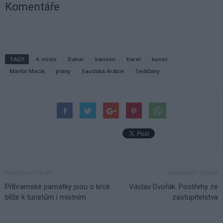
Komentáře
TAGY
4. místo
Dakar
kamion
Karel
konec
Martin Macík
plány
Saudská Arábie
Sedlčany
Předchozí článek
Následující článek
Příbramské památky jsou o krok
Václav Dvořák: Postřehy ze
blíže k turistům i místním
zastupitelstva