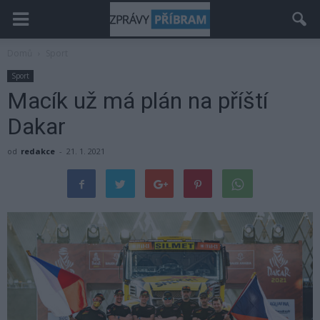
Domů
Sport
Sport
Macík už má plán na příští
Dakar
od
redakce
-
21. 1. 2021