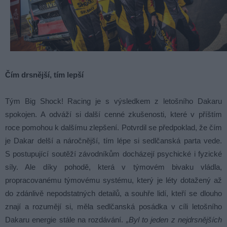
Čím drsnější, tím lepší
Tým Big Shock! Racing je s výsledkem z letošního Dakaru
spokojen. A odváží si další cenné zkušenosti, které v příštím
roce pomohou k dalšímu zlepšení. Potvrdil se předpoklad, že čím
je Dakar delší a náročnější, tím lépe si sedlčanská parta vede.
S postupující soutěží závodníkům docházejí psychické i fyzické
síly. Ale díky pohodě, která v týmovém bivaku vládla,
propracovanému týmovému systému, který je léty dotažený až
do zdánlivě nepodstatných detailů, a souhře lidí, kteří se dlouho
znají a rozumějí si, měla sedlčanská posádka v cíli letošního
Dakaru energie stále na rozdávání.
„Byl to jeden z nejdrsnějších