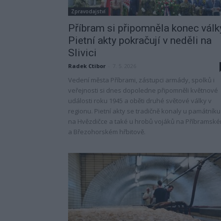
Zpravodajství
Příbram si připomněla konec válk
Pietní akty pokračují v neděli na
Slivici
Radek Ctibor
-
7. 5. 2026
Vedení města Příbrami, zástupci armády, spolků i
veřejnosti si dnes dopoledne připomněli květnové
události roku 1945 a oběti druhé světové války v
regionu. Pietní akty se tradičně konaly u památníku
na Hvězdičce a také u hrobů vojáků na Příbramsk
a Březohorském hřbitově.