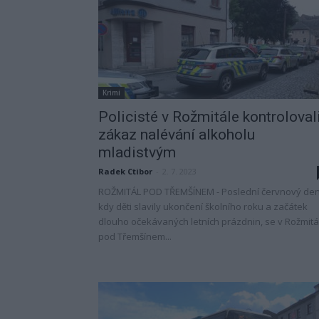
Krimi
Policisté v Rožmitále kontroloval
zákaz nalévání alkoholu
mladistvým
Radek Ctibor
-
2. 7. 2023
ROŽMITÁL POD TŘEMŠÍNEM - Poslední červnový den
kdy děti slavily ukončení školního roku a začátek
dlouho očekávaných letních prázdnin, se v Rožmitá
pod Třemšínem...