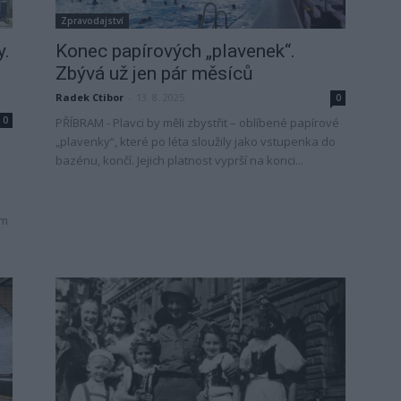
Zpravodajství
y.
Konec papírových „plavenek“.
Zbývá už jen pár měsíců
Radek Ctibor
-
13. 8. 2025
0
0
PŘÍBRAM - Plavci by měli zbystřit – oblíbené papírové
„plavenky“, které po léta sloužily jako vstupenka do
bazénu, končí. Jejich platnost vyprší na konci...
ém