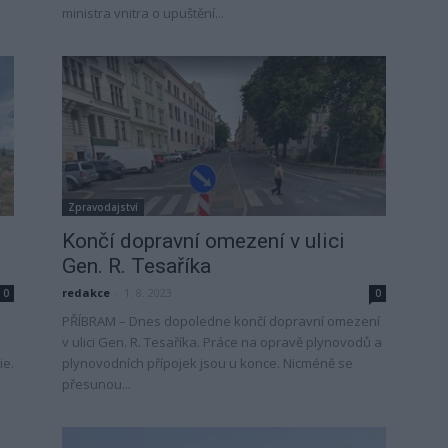
ministra vnitra o upuštění...
Zpravodajství
Končí dopravní omezení v ulici
Gen. R. Tesaříka
redakce
-
1. 8. 2023
0
0
PŘÍBRAM – Dnes dopoledne končí dopravní omezení
v ulici Gen. R. Tesaříka. Práce na opravě plynovodů a
ie.
plynovodních přípojek jsou u konce. Nicméně se
přesunou...