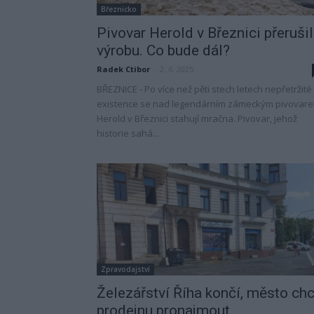
Březnicko
Pivovar Herold v Březnici přerušil
výrobu. Co bude dál?
Radek Ctibor
-
2. 6. 2025
BŘEZNICE - Po více než pěti stech letech nepřetržité
existence se nad legendárním zámeckým pivovar
Herold v Březnici stahují mračna. Pivovar, jehož
historie sahá...
Zpravodajství
Železářství Říha končí, město ch
prodejnu pronajmout