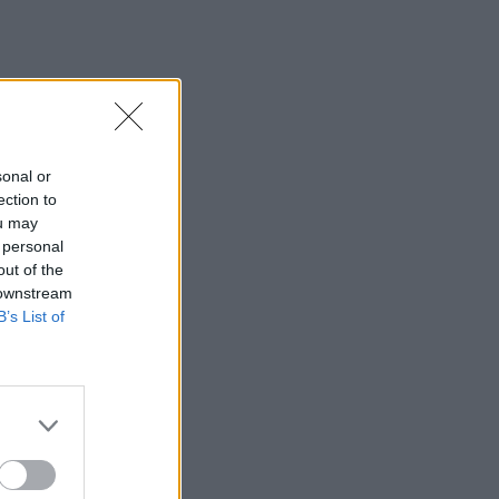
sonal or
ection to
ou may
 personal
out of the
 downstream
B’s List of