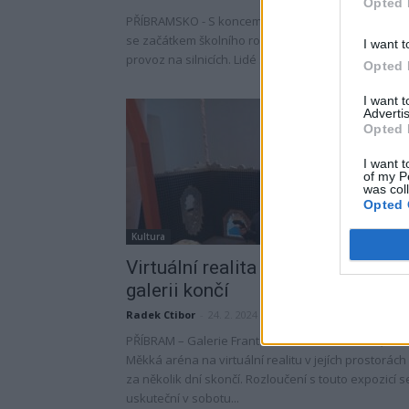
Opted 
PŘÍBRAMSKO - S koncem letních prázdnin a blížícím
se začátkem školního roku se každoročně zvyšuje
I want t
provoz na silnicích. Lidé se vracejí z dovolených a...
Opted 
I want 
Advertis
Opted 
I want t
of my P
was col
Opted 
Kultura
Virtuální realita v příbramské
galerii končí
Radek Ctibor
-
24. 2. 2024
PŘÍBRAM – Galerie Františka Drtikola oznámila, že
Měkká aréna na virtuální realitu v jejích prostorách
za několik dní skončí. Rozloučení s touto expozicí s
uskuteční v sobotu...