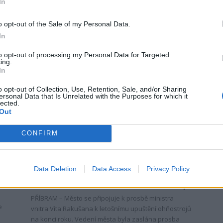
In
JINCE - Slavnostní nástup u 13. dělostřeleckého pluku
zahájil oslavy Dne vítězství v Jincích. Vojáci a
o opt-out of the Sale of my Personal Data.
obyvatelé městysu si připomněli rok 1945, kdy se...
In
to opt-out of processing my Personal Data for Targeted
ing.
In
o opt-out of Collection, Use, Retention, Sale, and/or Sharing
ersonal Data that Is Unrelated with the Purposes for which it
lected.
Out
Zpravodajství
CONFIRM
Starosta se připojuje k výzvě
ministra a apeluje na veřejnost, aby
Data Deletion
Data Access
Privacy Policy
zvážila odpalování...
0
Radek Ctibor
-
29. 12. 2023
0
PŘÍBRAM – Město se připojuje k prosbě ministra
e
vnitra Víta Rakušana k letošnímu upuštění ohňostrojů
na konci roku. Vedení města byla zaslána prosba