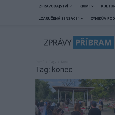
ZPRAVODAJSTVÍ
KRIMI
KULTU
„ZARUČENÁ SENZACE“
CYNIKŮV PO
Zprávy
Příbram
Domů
Tagy
Konec
Tag: konec