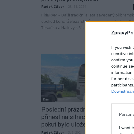
Radek Ctibor
-
28. 11. 2024
PŘÍBRAM – Další tradiční a léta zavedený příbrams
obchod končí. Železářství Říha na rohu ulic Gen. R.
Tesaříka a Hailovy k 31. lednu 2025...
ZpravyPri
If you wish 
sensitive in
confirm you
continue se
information 
further disc
participants
Downstream 
Krimi
Poslední prázdninový víkend
Persona
přinesl na silnice více policistů,
pokut bylo uloženo...
I want t
Radek Ctibor
-
3. 9. 2024