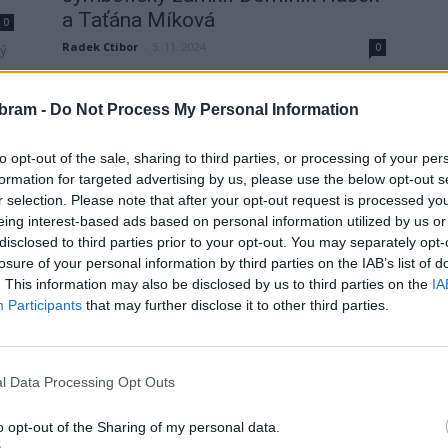
a Taťána Míková
0
Radek Ctibor
-
5. 11. 2024
0
ký
BRDY - První listopadovou sobotu se konalo u
Hořejšího Padrťského rybníka tradiční Zamykání Brd.
bram -
Do Not Process My Personal Information
Akce tradičně přilákala několik desítek lidí, především
rodin s dětmi,...
to opt-out of the sale, sharing to third parties, or processing of your per
formation for targeted advertising by us, please use the below opt-out s
r selection. Please note that after your opt-out request is processed y
eing interest-based ads based on personal information utilized by us or
disclosed to third parties prior to your opt-out. You may separately opt-
losure of your personal information by third parties on the IAB’s list of
. This information may also be disclosed by us to third parties on the
IA
Participants
that may further disclose it to other third parties.
Jinecko
Dělostřelci si připomněli 79. výročí
l Data Processing Opt Outs
konce druhé světové války
nástupem a pietními akty...
o opt-out of the Sharing of my personal data.
redakce
-
13. 5. 2024
0
0