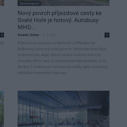
Zpravodajství
Nový povrch příjezdové cesty ke
Svaté Hoře je hotový. Autobusy
MHD...
Radek Ctibor
-
8. 5. 2026
0
0
žít
Příjezdová cesta ke Svaté Hoře v Příbrami od
Balbínovy ulice má nový povrch. Rekonstrukce části
Svatohorské aleje, která začala na konci března,
skončila dříve, než se původně předpokládalo, a od
čtvrtka 7. května se na trasu už vrátily také autobusy
městské hromadné dopravy.