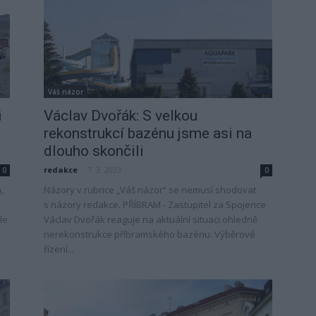
Váš názor
i
Václav Dvořák: S velkou
rekonstrukcí bazénu jsme asi na
dlouho skončili
redakce
-
7. 3. 2023
0
0
,
Názory v rubrice „Váš názor“ se nemusí shodovat
s názory redakce. PŘÍBRAM - Zastupitel za Spojence
le
Václav Dvořák reaguje na aktuální situaci ohledně
nerekonstrukce příbramského bazénu. Výběrové
řízení...