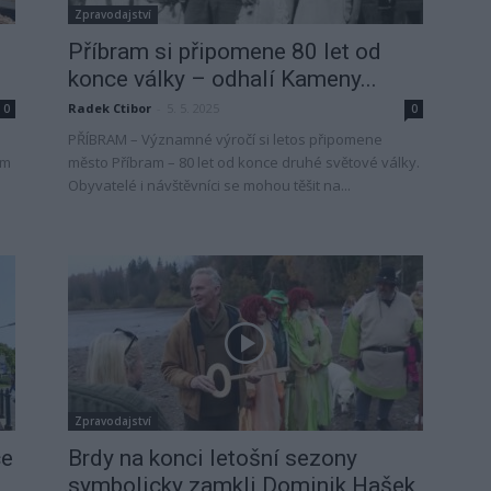
Zpravodajství
Příbram si připomene 80 let od
konce války – odhalí Kameny...
Radek Ctibor
-
5. 5. 2025
0
0
PŘÍBRAM – Významné výročí si letos připomene
em
město Příbram – 80 let od konce druhé světové války.
Obyvatelé i návštěvníci se mohou těšit na...
Zpravodajství
ce
Brdy na konci letošní sezony
symbolicky zamkli Dominik Hašek