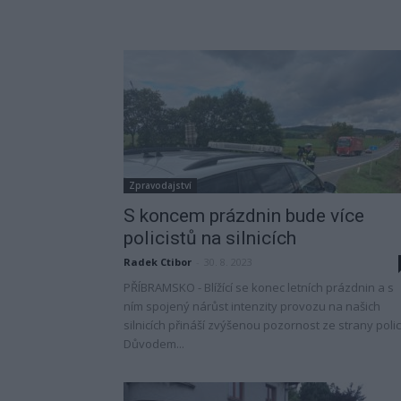
Zpravodajství
S koncem prázdnin bude více
policistů na silnicích
Radek Ctibor
-
30. 8. 2023
PŘÍBRAMSKO - Blížící se konec letních prázdnin a s
ním spojený nárůst intenzity provozu na našich
silnicích přináší zvýšenou pozornost ze strany polic
Důvodem...