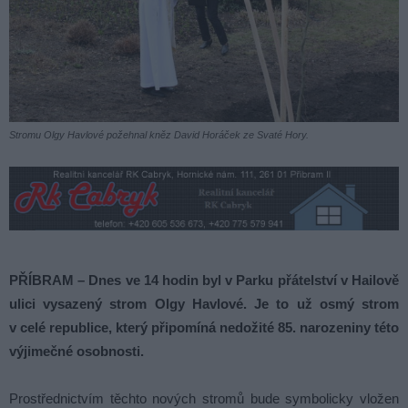
Stromu Olgy Havlové požehnal kněz David Horáček ze Svaté Hory.
PŘÍBRAM – Dnes ve 14 hodin byl v Parku přátelství v Hailově
ulici vysazený strom Olgy Havlové. Je to už osmý strom
v celé republice, který připomíná nedožité 85. narozeniny této
výjimečné osobnosti.
Prostřednictvím těchto nových stromů bude symbolicky vložen