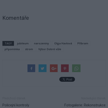
Komentáře
TAGY
jubileum
narozeniny
Olga Havlová
Příbram
připomínka
strom
Výbor Dobré vůle
Předchozí článek
Následující článek
Policejní kontroly
Fotogalerie: Rekonstrukce