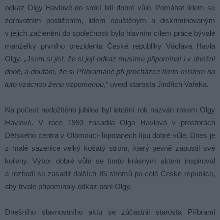
odkaz Olgy Havlové do srdcí lidí dobré vůle. Pomáhat lidem se
zdravotním postižením, lidem opuštěným a diskriminovaným
v jejich začlenění do společnosti bylo hlavním cílem práce bývalé
manželky prvního prezidenta České republiky Václava Havla
Olgy.
„Jsem si jist, že si její odkaz musíme připomínat i v dnešní
době, a doufám, že si Příbramané při procházce tímto místem na
tuto vzácnou ženu vzpomenou,“
uvedl starosta Jindřich Vařeka.
Na počest nedožitého jubilea byl letošní rok nazván rokem Olgy
Havlové. V roce 1993 zasadila Olga Havlová v prostorách
Dětského centra v Olomouci-Topolanech lípu dobré vůle. Dnes je
z malé sazenice velký košatý strom, který pevně zapustil své
kořeny. Výbor dobré vůle se tímto krásným aktem inspiroval
a rozhodl se zasadit dalších 85 stromů po celé České republice,
aby trvale připomínaly odkaz paní Olgy.
Dnešního slavnostního aktu se zúčastnil starosta Příbrami