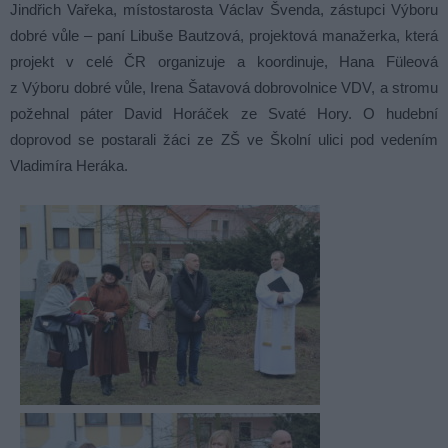
Jindřich Vařeka, místostarosta Václav Švenda, zástupci Výboru
dobré vůle – paní Libuše Bautzová, projektová manažerka, která
projekt v celé ČR organizuje a koordinuje, Hana Füleová
z Výboru dobré vůle, Irena Šatavová dobrovolnice VDV, a stromu
požehnal páter David Horáček ze Svaté Hory. O hudební
doprovod se postarali žáci ze ZŠ ve Školní ulici pod vedením
Vladimíra Heráka.