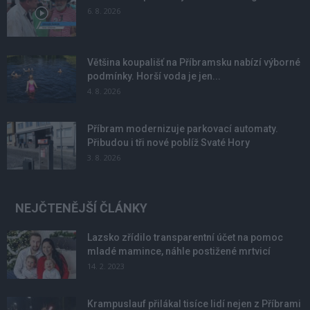
6. 8. 2026
Většina koupališť na Příbramsku nabízí výborné
podmínky. Horší voda je jen...
4. 8. 2026
Příbram modernizuje parkovací automaty.
Přibudou i tři nové poblíž Svaté Hory
3. 8. 2026
NEJČTENĚJŠÍ ČLÁNKY
Lazsko zřídilo transparentní účet na pomoc
mladé mamince, náhle postižené mrtvicí
14. 2. 2023
Krampuslauf přilákal tisíce lidí nejen z Příbrami