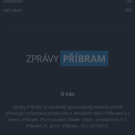
Dobříšsko
332
Váš názor
305
O nás
Zprávy Příbram je nezávislý zpravodajský webový portál,
přinášející informace především o aktuálním dění v Příbrami a v
okresu Příbram. Provozovatel: Radek Ctibor, Smetanova 317,
Příbram III, 26101 Příbram, IČO: 63799731