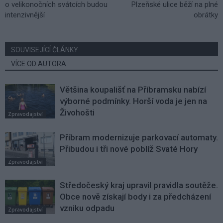
o velikonočních svátcích budou
Plzeňské ulice běží na plné
intenzivnější
obrátky
SOUVISEJÍCÍ ČLÁNKY
VÍCE OD AUTORA
Většina koupališť na Příbramsku nabízí
výborné podmínky. Horší voda je jen na
Živohošti
Zpravodajství
Příbram modernizuje parkovací automaty.
Přibudou i tři nové poblíž Svaté Hory
Zpravodajství
Středočeský kraj upravil pravidla soutěže.
Obce nově získají body i za předcházení
vzniku odpadu
Zpravodajství