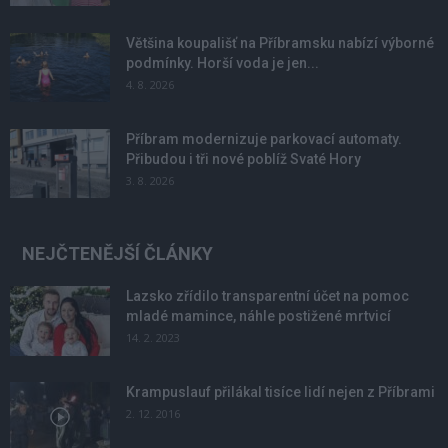
Většina koupališť na Příbramsku nabízí výborné
podmínky. Horší voda je jen...
4. 8. 2026
Příbram modernizuje parkovací automaty.
Přibudou i tři nové poblíž Svaté Hory
3. 8. 2026
NEJČTENĚJŠÍ ČLÁNKY
Lazsko zřídilo transparentní účet na pomoc
mladé mamince, náhle postižené mrtvicí
14. 2. 2023
Krampuslauf přilákal tisíce lidí nejen z Příbrami
2. 12. 2016