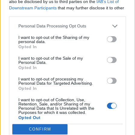
also be disclosed by us to third parties on the
IAB’s List of
Komentáře
Downstream Participants
that may further disclose it to other
third parties.
Personal Data Processing Opt Outs
I want to opt-out of the Sharing of my
TAGY
asfalt
kostky
oprava
Plzeňská ulice
Příbram
personal data.
Opted In
uzavírka
I want to opt-out of the Sale of my
Personal Data.
Opted In
I want to opt-out of processing my
Personal Data for Targeted Advertising.
Opted In
I want to opt-out of Collection, Use,
Retention, Sale, and/or Sharing of my
Personal Data that Is Unrelated with the
Předchozí článek
Následující článek
Purposes for which it was collected.
V Příbrami zasadili strom Olgy
Ve srovnání nemocnic
Opted Out
Havlové (fotogalerie)
Středočeského kraje skončila
CONFIRM
Příbram na prvním místě