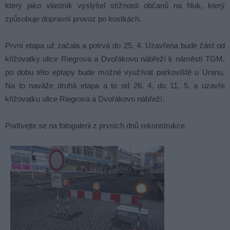
který jako vlastník vyslyšel stížnosti občanů na hluk, který
způsobuje dopravní provoz po kostkách.
První etapa už začala a potrvá do 25. 4. Uzavřena bude část od
křižovatky ulice Riegrova a Dvořákovo nábřeží k náměstí TGM,
po dobu této eptapy bude možné využívat parkoviště u Uranu.
Na to naváže druhá etapa a to od 26. 4. do 11. 5. a uzavře
křižovatku ulice Riegrova a Dvořákovo nábřeží.
Podívejte se na fotogalerii z prvních dnů rekonstrukce