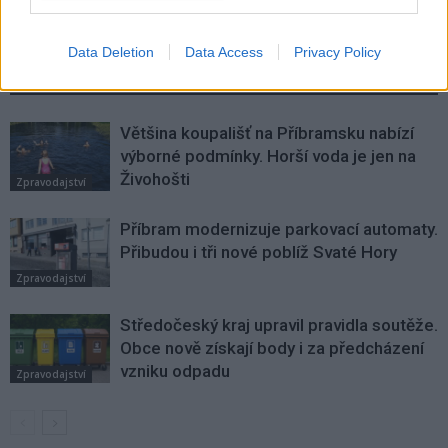
Data Deletion
Data Access
Privacy Policy
SOUVISEJÍCÍ ČLÁNKY
VÍCE OD AUTORA
Většina koupališť na Příbramsku nabízí
výborné podmínky. Horší voda je jen na
Živohošti
Zpravodajství
Příbram modernizuje parkovací automaty.
Přibudou i tři nové poblíž Svaté Hory
Zpravodajství
Středočeský kraj upravil pravidla soutěže.
Obce nově získají body i za předcházení
vzniku odpadu
Zpravodajství