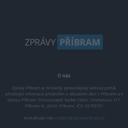
O nás
Zprávy Příbram je nezávislý zpravodajský webový portál,
přinášející informace především o aktuálním dění v Příbrami a v
okresu Příbram. Provozovatel: Radek Ctibor, Smetanova 317,
Příbram III, 26101 Příbram, IČO: 63799731
Kontaktujte nás:
redakce@zpravypribram.cz