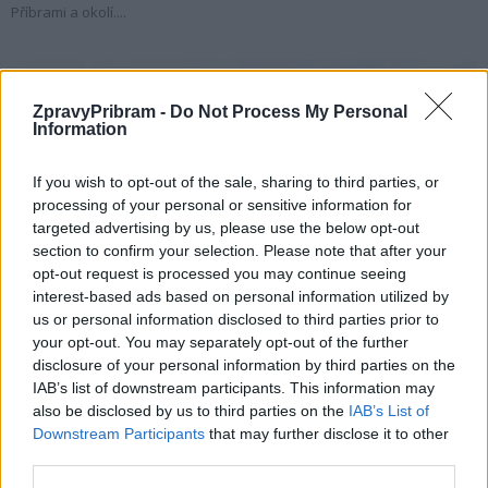
Příbrami a okolí....
ZpravyPribram -
Do Not Process My Personal
Information
If you wish to opt-out of the sale, sharing to third parties, or
processing of your personal or sensitive information for
targeted advertising by us, please use the below opt-out
section to confirm your selection. Please note that after your
opt-out request is processed you may continue seeing
Zpravodajství
interest-based ads based on personal information utilized by
Spolek Svatohorské sady uspěl ve sbírce
us or personal information disclosed to third parties prior to
ČSOB, nyní se uchází o podporu...
your opt-out. You may separately opt-out of the further
disclosure of your personal information by third parties on the
Radek Ctibor
-
17. 1. 2024
0
IAB’s list of downstream participants. This information may
PŘÍBRAM - Spolek Svatohorské sady s radostí oznamuje, že se
also be disclosed by us to third parties on the
IAB’s List of
úspěšně umístil na druhém místě ve sbírce ČSOB pomáhá regionům,
Downstream Participants
that may further disclose it to other
přičemž se podařilo vybrat...
third parties.