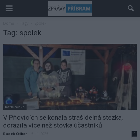
Domů
Tagy
Spolek
Tag: spolek
Rožmitálsko
V Pňovicích se konala strašidelná stezka,
dorazila více než stovka účastníků
Radek Ctibor
-
5. 11. 2025
0