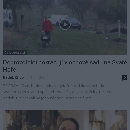
Zpravodajství
Dobrovolníci pokračují v obnově sadu na Svaté
Hoře
Radek Ctibor
-
12. 11. 2024
0
PŘÍBRAM - S příchodem doby vegetačního klidu vyrazili do
svatohroských sadů opět dobrovolníci, aby jim vrátili ztracenou
podobu. Pracovali na jeho západní straně směrem...