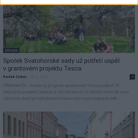
Lifestyle
Spolek Svatohorské sady už potřetí uspěl
v grantovém projektu Tesca
Radek Ctibor
-
26. 8. 2023
0
PŘÍBRAM/ČR - Grantový program společnosti Tesco podpoří 70
vítězných projektů částkou 3 150 000 korun. O vítězích rozhodli sami
zákazníci, kteří prostřednictvím hlasování na prodejnách měli...