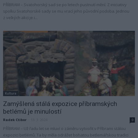
PŘÍBRAM – Svatohorský sad se po letech pustnutí mění. Z iniciativy
spolku Svatohorské sady se mu vrací jeho původní podoba. Jednou
z velkých akci je i...
Kultura
Zamýšlená stálá expozice příbramských
betlémů je minulostí
Radek Ctibor
-
13. 3. 2024
0
PŘÍBRAM – Už řadu let se mluví o záměru vytvořit v Příbrami stálou
expozici betlémů. Ta by měla odrážet bohatou betlemářskou tradici