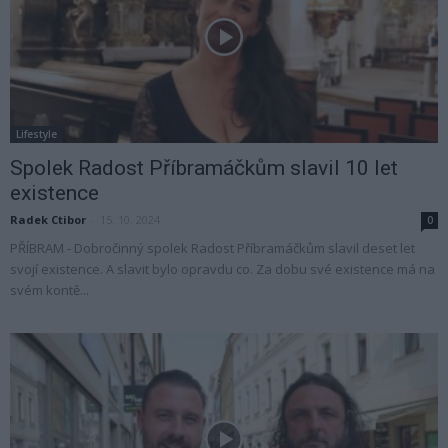
Lifestyle
Spolek Radost Příbramáčkům slavil 10 let
existence
Radek Ctibor
-
15. 10. 2024
0
PŘÍBRAM - Dobročinný spolek Radost Příbramáčkům slavil deset let
svojí existence. A slavit bylo opravdu co. Za dobu své existence má na
svém kontě...