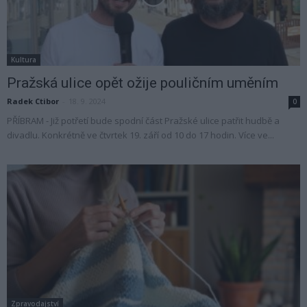
Kultura
Pražská ulice opět ožije pouličním uměním
Radek Ctibor
-
18. 9. 2024
0
PŘÍBRAM - Již potřetí bude spodní část Pražské ulice patřit hudbě a
divadlu. Konkrétně ve čtvrtek 19. září od 10 do 17 hodin. Více ve...
Zpravodajství