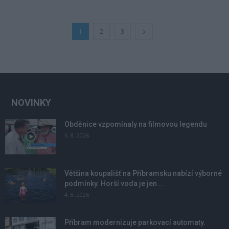
1
2
3
NOVINKY
Obděnice vzpomínaly na filmovou legendu
6. 8. 2026
Většina koupališť na Příbramsku nabízí výborné
podmínky. Horší voda je jen...
4. 8. 2026
Příbram modernizuje parkovací automaty.