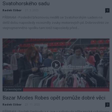
Svatohorského sadu
Radek Ctibor
-
27. 3. 2023
0
PŘÍBRAM - Poslední březnovou neděli se Svatohorským sadem na
delší dobu naposledy rozezněly zvuky motorových pil. Dobrovolníci ze
stejnojmenného spolku tam totiž naposledy před...
Zpravodajství
Bazar Modes Robes opět pomůže dobré věci
Radek Ctibor
-
23. 11. 2022
0
PŘÍBRAM - Spolek Gertrudy z.s. zve v sobotu do příbramské sokolovny