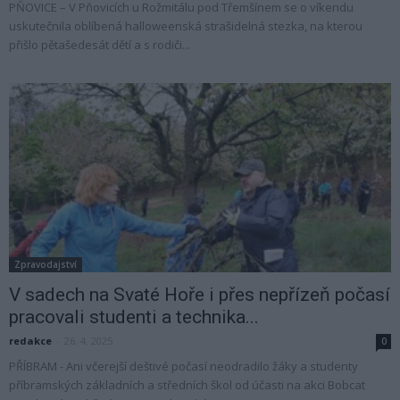
PŇOVICE – V Pňovicích u Rožmitálu pod Třemšínem se o víkendu
uskutečnila oblíbená halloweenská strašidelná stezka, na kterou
přišlo pětašedesát dětí a s rodiči...
Zpravodajství
V sadech na Svaté Hoře i přes nepřízeň počasí
pracovali studenti a technika...
redakce
-
26. 4. 2025
0
PŘÍBRAM - Ani včerejší deštivé počasí neodradilo žáky a studenty
příbramských základních a středních škol od účasti na akci Bobcat