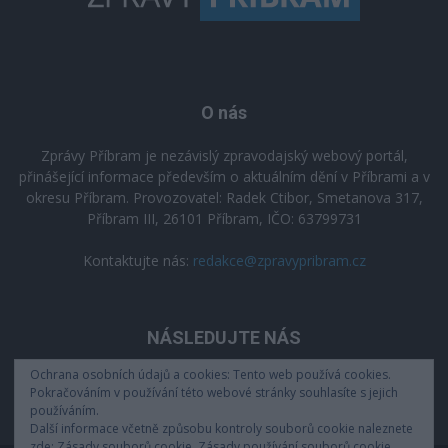
O nás
Zprávy Příbram je nezávislý zpravodajský webový portál,
přinášející informace především o aktuálním dění v Příbrami a v
okresu Příbram. Provozovatel: Radek Ctibor, Smetanova 317,
Příbram III, 26101 Příbram, IČO: 63799731
Kontaktujte nás:
redakce@zpravypribram.cz
NÁSLEDUJTE NÁS
Ochrana osobních údajů a cookies: Tento web používá cookies.
Pokračováním v používání této webové stránky souhlasíte s jejich
používáním.
Další informace včetně způsobu kontroly souborů cookie naleznete
zde: Zásady souborů cookie.
Zásady používání souborů cookie