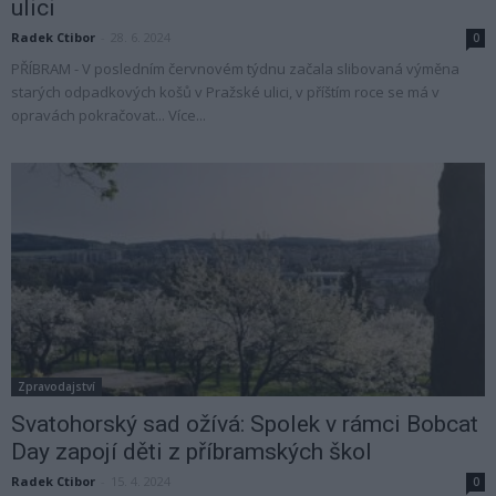
ulici
Radek Ctibor
-
28. 6. 2024
0
PŘÍBRAM - V posledním červnovém týdnu začala slibovaná výměna
starých odpadkových košů v Pražské ulici, v příštím roce se má v
opravách pokračovat... Více...
Zpravodajství
Svatohorský sad ožívá: Spolek v rámci Bobcat
Day zapojí děti z příbramských škol
Radek Ctibor
-
15. 4. 2024
0