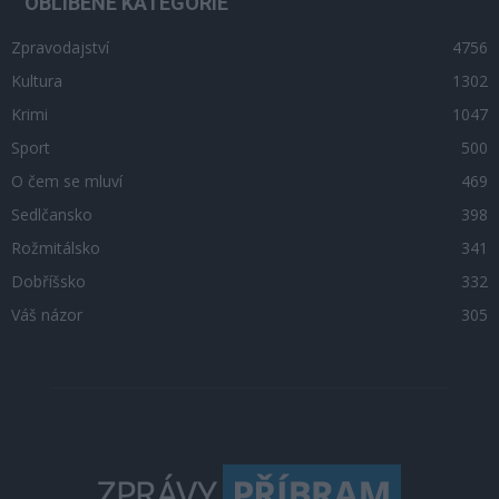
OBLÍBENÉ KATEGORIE
Zpravodajství
4756
Kultura
1302
Krimi
1047
Sport
500
O čem se mluví
469
Sedlčansko
398
Rožmitálsko
341
Dobříšsko
332
Váš názor
305