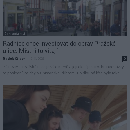
Zpravodajství
Radnice chce investovat do oprav Pražské
ulice. Místní to vítají
Radek Ctibor
-
10. 8. 2023
0
PŘÍBRAM – Pražská ulice je více méně a její okolí je s trochu nadsázky
to poslední, co zbylo z historické Příbrami. Po dlouhá léta byla také...