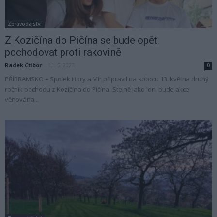
Zpravodajství
Z Kozičína do Pičína se bude opět
pochodovat proti rakovině
Radek Ctibor
-
11. 5. 2023
0
PŘÍBRAMSKO – Spolek Hory a Mír připravil na sobotu 13. května druhý
ročník pochodu z Kozičína do Pičína. Stejně jako loni bude akce
věnována...