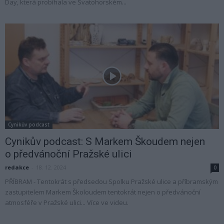
Day, která probíhala ve Svatohorském...
Cynikův podcast
Cynikův podcast: S Markem Škoudem nejen
o předvánoční Pražské ulici
redakce
-
18. 12. 2024
0
PŘÍBRAM - Tentokrát s předsedou Spolku Pražské ulice a příbramským
zastupitelem Markem Školoudem tentokrát nejen o předvánoční
atmosféře v Pražské ulici... Více ve videu.