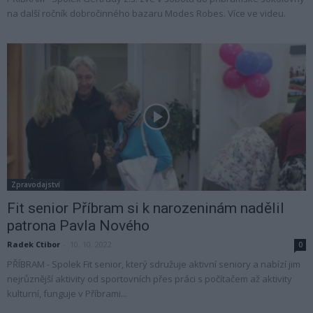
na další ročník dobročinného bazaru Modes Robes. Více ve videu.
Zpravodajství
Fit senior Příbram si k narozeninám nadělil
patrona Pavla Nového
Radek Ctibor
-
10. 10. 2022
0
PŘÍBRAM - Spolek Fit senior, který sdružuje aktivní seniory a nabízí jim
nejrůznější aktivity od sportovních přes práci s počítačem až aktivity
kulturní, funguje v Příbrami...