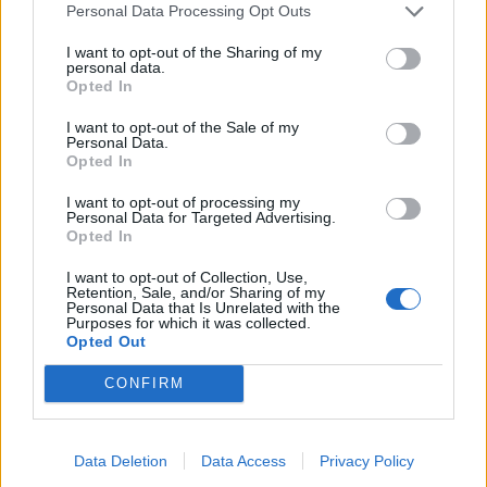
Personal Data Processing Opt Outs
I want to opt-out of the Sharing of my
personal data.
Opted In
I want to opt-out of the Sale of my
Personal Data.
Opted In
I want to opt-out of processing my
Personal Data for Targeted Advertising.
Lifestyle
Opted In
Veřejnost může opět pomoci podpořit práci
I want to opt-out of Collection, Use,
spolku na obnovu Svatohorských sadů
Retention, Sale, and/or Sharing of my
Personal Data that Is Unrelated with the
Radek Ctibor
-
8. 12. 2023
0
Purposes for which it was collected.
Opted Out
PŘÍBRAM – Už několik let spolek Svatohorské sady usiluje o jejich
obnovu. A nejen pomocí nejrůznějších grantů, ale jeho členové také
CONFIRM
aktivně přikládají ruku...
Data Deletion
Data Access
Privacy Policy