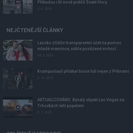
Přibudou i tři nové poblíž Svaté Hory
3. 8. 2026
NEJČTENĚJŠÍ ČLÁNKY
Lazsko zřídilo transparentní účet na pomoc
mladé mamince, náhle postižené mrtvicí
14. 2. 2023
Krampuslauf přilákal tisíce lidí nejen z Příbrami
2. 12. 2016
AKTUALIZOVÁNO: Bývalý objekt Las Vegas na
Trhovkách lehl popelem
8. 7. 2023