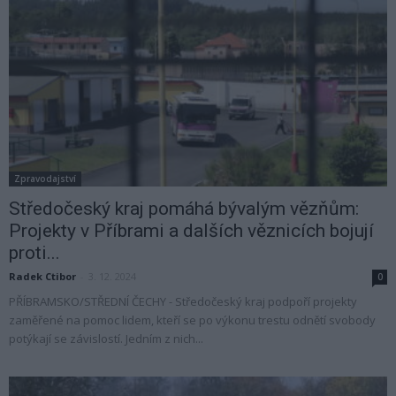
Zpravodajství
Středočeský kraj pomáhá bývalým vězňům:
Projekty v Příbrami a dalších věznicích bojují
proti...
Radek Ctibor
-
3. 12. 2024
0
PŘÍBRAMSKO/STŘEDNÍ ČECHY - Středočeský kraj podpoří projekty
zaměřené na pomoc lidem, kteří se po výkonu trestu odnětí svobody
potýkají se závislostí. Jedním z nich...