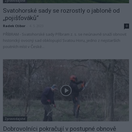
Zpravodajství
Svatohorské sady se rozrostly o jabloně od
„pojišťováků“
Radek Ctibor
-
4. 5. 2023
0
PŘÍBRAM - Svatohorské sady Příbram z. s. se neúnavně snaží obnovit
historický ovocný sad obklopující Svatou Horu, jedno z nejstarších
poutních míst v České...
Zpravodajství
Dobrovolníci pokračují v postupné obnově