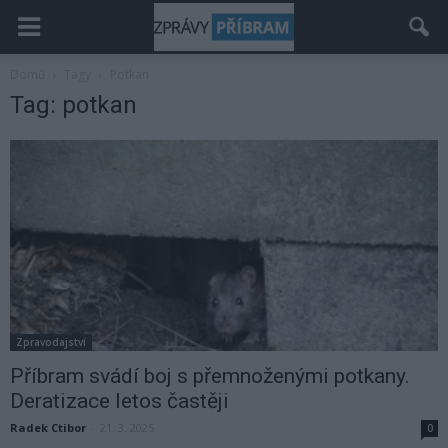
Domů
Tagy
Potkan
Tag: potkan
Zpravodajství
Příbram svádí boj s přemnoženými potkany.
Deratizace letos častěji
Radek Ctibor
-
21. 3. 2025
0