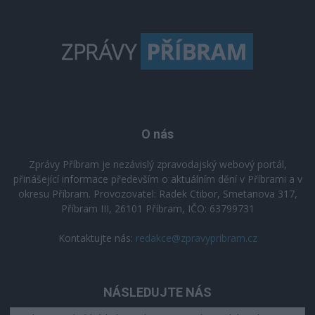
O nás
Zprávy Příbram je nezávislý zpravodajský webový portál,
přinášející informace především o aktuálním dění v Příbrami a v
okresu Příbram. Provozovatel: Radek Ctibor, Smetanova 317,
Příbram III, 26101 Příbram, IČO: 63799731
Kontaktujte nás:
redakce@zpravypribram.cz
NÁSLEDUJTE NÁS