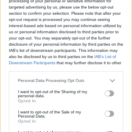
processing of your personal or sensitive information for
targeted advertising by us, please use the below opt-out
section to confirm your selection. Please note that after your
opt-out request is processed you may continue seeing
interest-based ads based on personal information utilized by
Zpravodajství
us or personal information disclosed to third parties prior to
Příbram chce pokračovat v budování stání pro
your opt-out. You may separately opt-out of the further
kontejnery, někde situaci komplikují pozemky
disclosure of your personal information by third parties on the
IAB’s list of downstream participants. This information may
Radek Ctibor
-
7. 7. 2021
0
also be disclosed by us to third parties on the
IAB’s List of
PŘÍBRAM - Třídění odpadu je zcela jistě ušlechtilá věc s ohledem na
Downstream Participants
that may further disclose it to other
ochranu přírody, nicméně kontejnery, ale nejen na tříděný odpad, na
third parties.
území města...
Personal Data Processing Opt Outs
I want to opt-out of the Sharing of my
personal data.
Opted In
I want to opt-out of the Sale of my
Personal Data.
Opted In