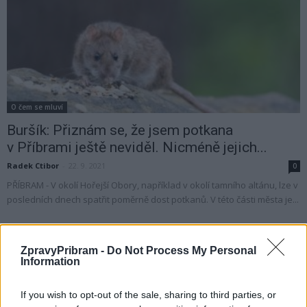
O čem se mluví
Buršík: Přiznám se, že jsem potkana
v Příbrami ještě neviděl. Nicméně jejich...
Radek Ctibor
-
22. 9. 2021
0
PŘÍBRAM - V okolí Hořejší Obory, například v okolí tamního altánu, lze v
posledních dnech spatřit poměrně dost potkanů. V této části města je...
ZpravyPribram -
Do Not Process My Personal
Information
If you wish to opt-out of the sale, sharing to third parties, or