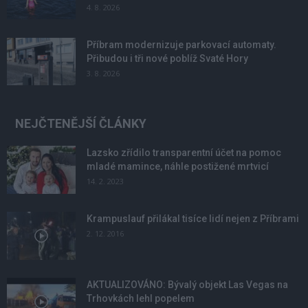
4. 8. 2026
Příbram modernizuje parkovací automaty.
Přibudou i tři nové poblíž Svaté Hory
3. 8. 2026
NEJČTENĚJŠÍ ČLÁNKY
Lazsko zřídilo transparentní účet na pomoc
mladé mamince, náhle postižené mrtvicí
14. 2. 2023
Krampuslauf přilákal tisíce lidí nejen z Příbrami
2. 12. 2016
AKTUALIZOVÁNO: Bývalý objekt Las Vegas na
Trhovkách lehl popelem