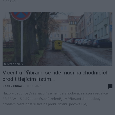
hlodavci...
O čem se mluví
V centru Příbrami se lidé musí na chodnících
brodit tlejícím listím…
Radek Ctibor
-
30. 11. 2022
0
Názory v rubrice „Váš názor“ se nemusí shodovat s názory redakce.
PŘÍBRAM – S údržbou městské zeleně je v Příbrami dlouhodobý
problém. Veřejnost si sice na jednu stranu pochvaluje,...