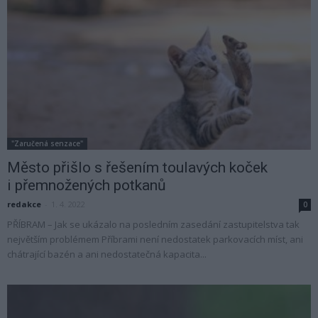
"Zaručená senzace"
Město přišlo s řešením toulavých koček
i přemnožených potkanů
redakce
-
1. 4. 2022
0
PŘÍBRAM – Jak se ukázalo na posledním zasedání zastupitelstva tak
největším problémem Příbrami není nedostatek parkovacích míst, ani
chátrající bazén a ani nedostatečná kapacita...