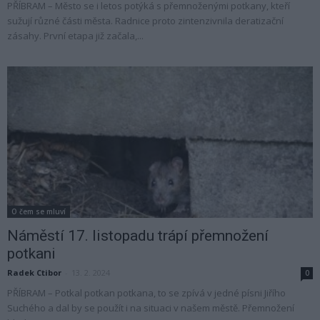
PŘÍBRAM – Město se i letos potýká s přemnoženými potkany, kteří
sužují různé části města. Radnice proto zintenzivnila deratizační
zásahy. První etapa již začala,...
O čem se mluví
Náměstí 17. listopadu trápí přemnožení
potkani
Radek Ctibor
-
13. 2. 2024
0
PŘÍBRAM – Potkal potkan potkana, to se zpívá v jedné písni Jiřího
Suchého a dal by se použít i na situaci v našem městě. Přemnožení