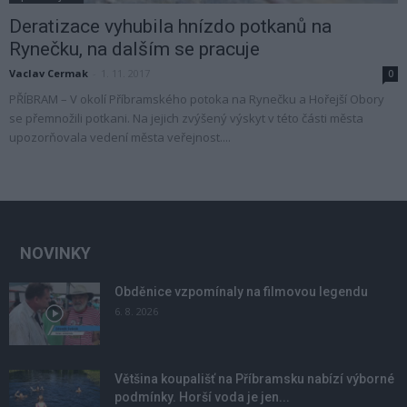
Deratizace vyhubila hnízdo potkanů na
Rynečku, na dalším se pracuje
Vaclav Cermak
-
1. 11. 2017
0
PŘÍBRAM – V okolí Příbramského potoka na Rynečku a Hořejší Obory
se přemnožili potkani. Na jejich zvýšený výskyt v této části města
upozorňovala vedení města veřejnost....
NOVINKY
Obděnice vzpomínaly na filmovou legendu
6. 8. 2026
Většina koupališť na Příbramsku nabízí výborné
podmínky. Horší voda je jen...