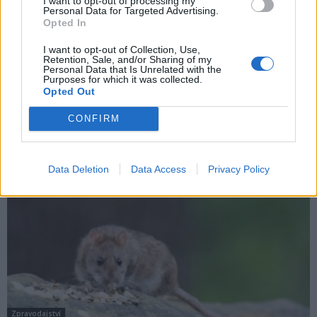
I want to opt-out of processing my
Personal Data for Targeted Advertising.
Opted In
O čem se mluví
I want to opt-out of Collection, Use,
Potkani terorizují Ryneček, město vyšle
Retention, Sale, and/or Sharing of my
deratizátory
Personal Data that Is Unrelated with the
Purposes for which it was collected.
Martin Poulíček
-
4. 12. 2019
0
Opted Out
PŘÍBRAM - Obyvatelé Rynečku upozorňují na přemnožené potkany v
CONFIRM
této části města. V posledních dne prý bylo zaznamenáno několik
kusů přejetých auty na parkovišti...
Data Deletion
Data Access
Privacy Policy
Zpravodajství