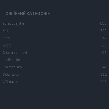
OBLÍBENÉ KATEGORIE
Zpravodajství
4756
Kultura
1302
Krimi
1047
Sport
500
O čem se mluví
469
Sedlčansko
398
Rožmitálsko
341
Dobříšsko
332
Váš názor
305