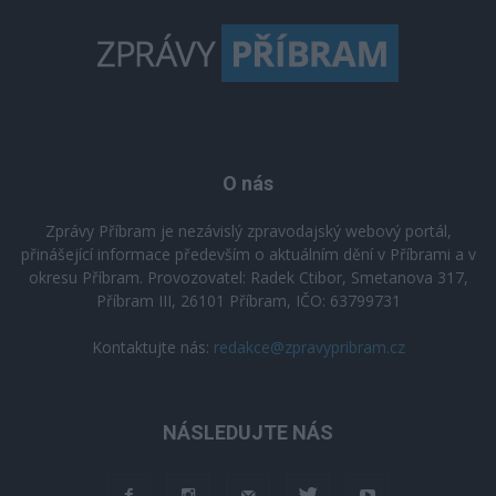
O nás
Zprávy Příbram je nezávislý zpravodajský webový portál,
přinášející informace především o aktuálním dění v Příbrami a v
okresu Příbram. Provozovatel: Radek Ctibor, Smetanova 317,
Příbram III, 26101 Příbram, IČO: 63799731
Kontaktujte nás:
redakce@zpravypribram.cz
NÁSLEDUJTE NÁS