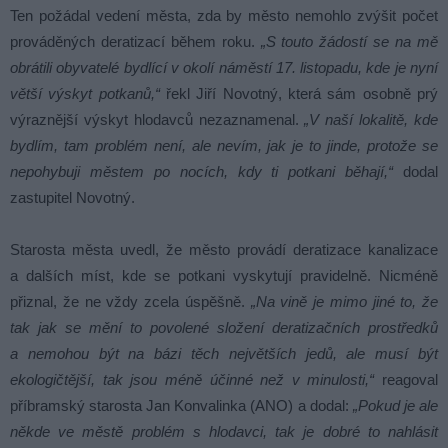
Ten požádal vedení města, zda by město nemohlo zvýšit počet
prováděných deratizací během roku.
„S touto žádostí se na mě
obrátili obyvatelé bydlící v okolí náměstí 17. listopadu, kde je nyní
větší výskyt potkanů,“
řekl Jiří Novotný, která sám osobně prý
výraznější výskyt hlodavců nezaznamenal.
„V naší lokalitě, kde
bydlím, tam problém není, ale nevím, jak je to jinde, protože se
nepohybuji městem po nocích, kdy ti potkani běhají,“
dodal
zastupitel Novotný.
Starosta města uvedl, že město provádí deratizace kanalizace
a dalších míst, kde se potkani vyskytují pravidelně. Nicméně
přiznal, že ne vždy zcela úspěšně.
„Na vině je mimo jiné to, že
tak jak se mění to povolené složení deratizačních prostředků
a nemohou být na bázi těch největších jedů, ale musí být
ekologičtější, tak jsou méně účinné než v minulosti,“
reagoval
příbramský starosta Jan Konvalinka (ANO) a dodal:
„Pokud je ale
někde ve městě problém s hlodavci, tak je dobré to nahlásit