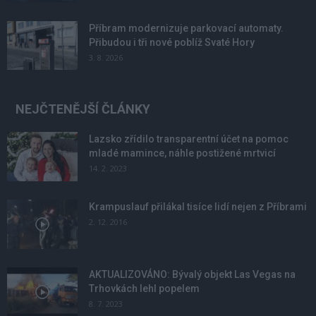
Příbram modernizuje parkovací automaty.
Přibudou i tři nové poblíž Svaté Hory
3. 8. 2026
NEJČTENĚJŠÍ ČLÁNKY
Lazsko zřídilo transparentní účet na pomoc
mladé mamince, náhle postižené mrtvicí
14. 2. 2023
Krampuslauf přilákal tisíce lidí nejen z Příbrami
2. 12. 2016
AKTUALIZOVÁNO: Bývalý objekt Las Vegas na
Trhovkách lehl popelem
8. 7. 2023