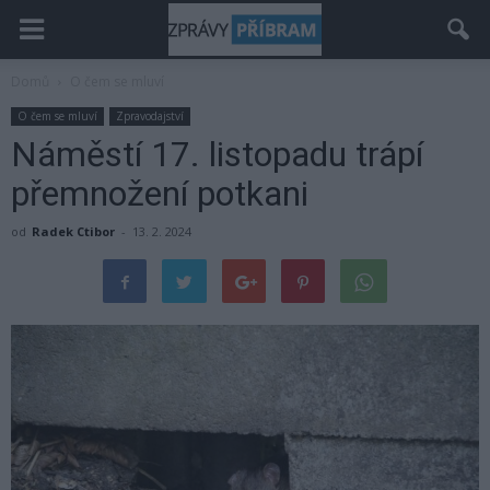
Domů
O čem se mluví
O čem se mluví
Zpravodajství
Náměstí 17. listopadu trápí
přemnožení potkani
od
Radek Ctibor
-
13. 2. 2024