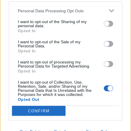
Většina koupališť na Příbramsku nabízí
Personal Data Processing Opt Outs
výborné podmínky. Horší voda je jen na
I want to opt-out of the Sharing of my
Živohošti
Zpravodajství
personal data.
Opted In
Příbram modernizuje parkovací automaty.
I want to opt-out of the Sale of my
Přibudou i tři nové poblíž Svaté Hory
Personal Data.
Opted In
Zpravodajství
I want to opt-out of processing my
Středočeský kraj upravil pravidla soutěže.
Personal Data for Targeted Advertising.
Opted In
Obce nově získají body i za předcházení
vzniku odpadu
Zpravodajství
I want to opt-out of Collection, Use,
Retention, Sale, and/or Sharing of my
Personal Data that Is Unrelated with the
Purposes for which it was collected.
Opted Out
CONFIRM