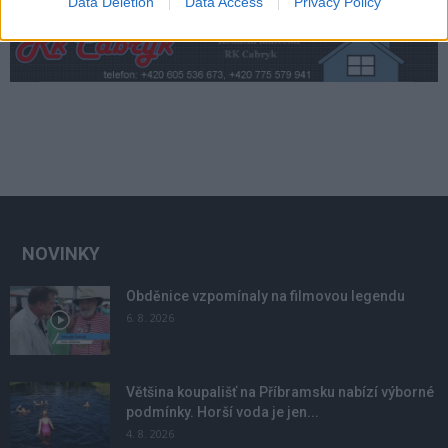
Data Deletion
Data Access
Privacy Policy
NOVINKY
Obděnice vzpomínaly na filmovou legendu
6. 8. 2026
Většina koupališť na Příbramsku nabízí výborné
podmínky. Horší voda je jen...
4. 8. 2026