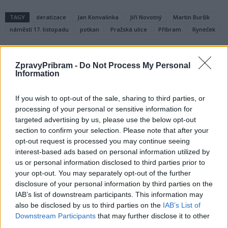
TAGY
deratizace
Jan Konvalinka
Jiří Novotný
Martin Buršík
náměstí 17. listopadu
potkan
Pražská ulice
Příbram
Ryneček
ZpravyPribram -
Do Not Process My Personal
Information
If you wish to opt-out of the sale, sharing to third parties, or
processing of your personal or sensitive information for
targeted advertising by us, please use the below opt-out
section to confirm your selection. Please note that after your
Předchozí článek
Následující článek
opt-out request is processed you may continue seeing
Vězni v příbramské věznici
Hornické muzeum Příbram zve
interest-based ads based on personal information utilized by
změřili síly v závodě „Spartan
na tradiční masopust
us or personal information disclosed to third parties prior to
Bytíz“
your opt-out. You may separately opt-out of the further
disclosure of your personal information by third parties on the
IAB’s list of downstream participants. This information may
SOUVISEJÍCÍ ČLÁNKY
also be disclosed by us to third parties on the
IAB’s List of
Downstream Participants
that may further disclose it to other
VÍCE OD AUTORA
third parties.