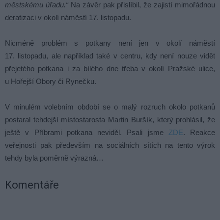
městskému úřadu.“
Na závěr pak přislíbil, že zajistí mimořádnou
deratizaci v okolí náměstí 17. listopadu.
Nicméně problém s potkany není jen v okolí náměstí
17. listopadu, ale například také v centru, kdy není nouze vidět
přejetého potkana i za bílého dne třeba v okolí Pražské ulice,
u Hořejší Obory či Rynečku.
V minulém volebním období se o malý rozruch okolo potkanů
postaral tehdejší místostarosta Martin Buršík, který prohlásil, že
ještě v Příbrami potkana neviděl. Psali jsme
ZDE
. Reakce
veřejnosti pak především na sociálních sítích na tento výrok
tehdy byla poměrně výrazná…
Komentáře