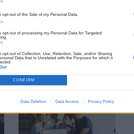
In
o opt-out of the Sale of my Personal Data.
In
Sport
to opt-out of processing my Personal Data for Targeted
ing.
Vítězové Brdského poháru se sešli
In
v Podlesí
o opt-out of Collection, Use, Retention, Sale, and/or Sharing
Martin Poulíček
-
3. 12. 2019
0
0
ersonal Data that Is Unrelated with the Purposes for which it
lected.
ní
PODLESÍ – V sále Pivovaru Podlesí se o víkendu
Out
vyhlašovaly výsledky letošního Brdského poháru.
Pořadatelé udělovali jak ceny v jednotlivých
CONFIRM
kategoriích, tak i pro...
Data Deletion
Data Access
Privacy Policy