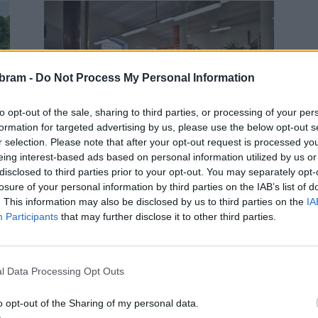
bram -
Do Not Process My Personal Information
Sedlčansko
to opt-out of the sale, sharing to third parties, or processing of your per
formation for targeted advertising by us, please use the below opt-out s
Zaměstnaci pivovaru Vysoký
r selection. Please note that after your opt-out request is processed y
Chlumec mu vystavili parte na
eing interest-based ads based on personal information utilized by us or
rozloučenou
disclosed to third parties prior to your opt-out. You may separately opt-
losure of your personal information by third parties on the IAB’s list of
Radek Ctibor
-
18. 3. 2021
0
0
. This information may also be disclosed by us to third parties on the
IA
VYSOKÝ CHLUMEC - Po 555 letech končí ve Vysokém
Participants
that may further disclose it to other third parties.
Chlumci na Sedlčansku vaření piva. Tuto informaci
oznámila na začátku března skupina Pivovary
Lobkowicz Group....
l Data Processing Opt Outs
o opt-out of the Sharing of my personal data.