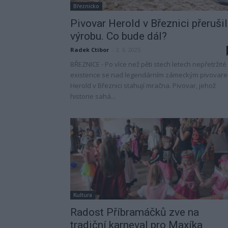
Březnicko
Pivovar Herold v Březnici přerušil
výrobu. Co bude dál?
Radek Ctibor
-
2. 6. 2025
BŘEZNICE - Po více než pěti stech letech nepřetržité
existence se nad legendárním zámeckým pivovar
Herold v Březnici stahují mračna. Pivovar, jehož
historie sahá...
Kultura
Radost Příbramáčků zve na
tradiční karneval pro Maxíka