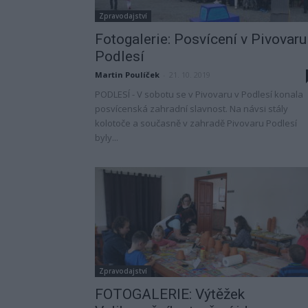
Zpravodajství
Fotogalerie: Posvícení v Pivovaru
Podlesí
Martin Poulíček
-
21. 10. 2019
PODLESÍ - V sobotu se v Pivovaru v Podlesí konala
posvícenská zahradní slavnost. Na návsi stály
kolotoče a současně v zahradě Pivovaru Podlesí
byly...
Zpravodajství
FOTOGALERIE: Výtěžek