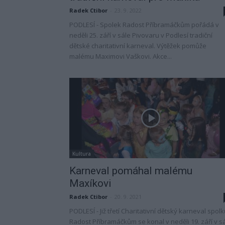
Radek Ctibor
-
23. 9. 2022
PODLESÍ - Spolek Radost Příbramáčkům pořádá v
neděli 25. září v sále Pivovaru v Podlesí tradiční
dětské charitativní karneval. Výtěžek pomůže
malému Maximovi Vaškovi. Akce...
Kultura
Karneval pomáhal malému
Maxíkovi
Radek Ctibor
-
20. 9. 2021
PODLESÍ - Již třetí Charitativní dětský karneval spol
Radost Příbramáčkům se konal v neděli 19. září v s