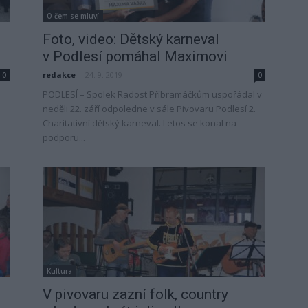
O čem se mluví
Foto, video: Dětský karneval
v Podlesí pomáhal Maximovi
redakce
-
24. 9. 2019
0
0
PODLESÍ – Spolek Radost Příbramáčkům uspořádal v
neděli 22. září odpoledne v sále Pivovaru Podlesí 2.
Charitativní dětský karneval. Letos se konal na
podporu...
Kultura
V pivovaru zazní folk, country