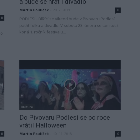
a bude se hrát i divadlo
Martin Poulíček
-
20. 2. 2019
0
0
PODLESÍ - Blížící se víkend bude v Pivovaru Podlesí
patřit folku a divadlu. V sobotu 23. února se tam totiž
koná 1. ročník festivalu...
ro
Kultura
i
Do Pivovaru Podlesí se po roce
vrátil Halloween
Martin Poulíček
-
10. 11. 2018
0
0