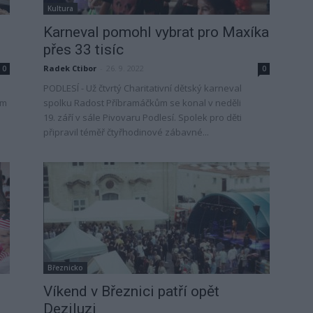
Kultura
Karneval pomohl vybrat pro Maxíka
přes 33 tisíc
Radek Ctibor
-
26. 9. 2022
0
0
PODLESÍ - Už čtvrtý Charitativní dětský karneval
em
spolku Radost Příbramáčkům se konal v neděli
19. září v sále Pivovaru Podlesí. Spolek pro děti
připravil téměř čtyřhodinové zábavné...
Březnicko
Víkend v Březnici patří opět
Deziluzi