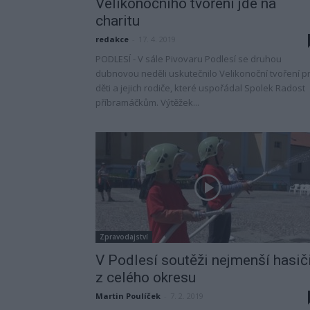
Velikonočního tvoření jde na
charitu
redakce
-
17. 4. 2019
PODLESÍ - V sále Pivovaru Podlesí se druhou
dubnovou neděli uskutečnilo Velikonoční tvoření p
děti a jejich rodiče, které uspořádal Spolek Radost
příbramáčkům. Výtěžek...
Zpravodajství
V Podlesí soutěži nejmenší hasič
z celého okresu
Martin Poulíček
-
7. 2. 2019