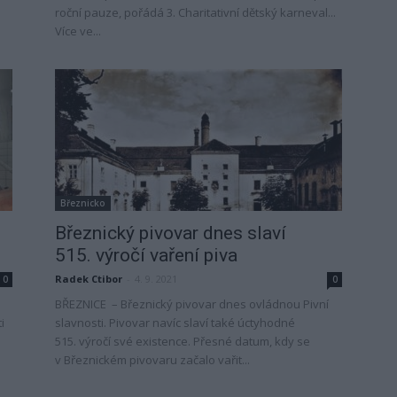
roční pauze, pořádá 3. Charitativní dětský karneval...
Více ve...
Březnicko
Březnický pivovar dnes slaví
515. výročí vaření piva
Radek Ctibor
-
4. 9. 2021
0
0
BŘEZNICE – Březnický pivovar dnes ovládnou Pivní
i
slavnosti. Pivovar navíc slaví také úctyhodné
515. výročí své existence. Přesné datum, kdy se
v Březnickém pivovaru začalo vařit...