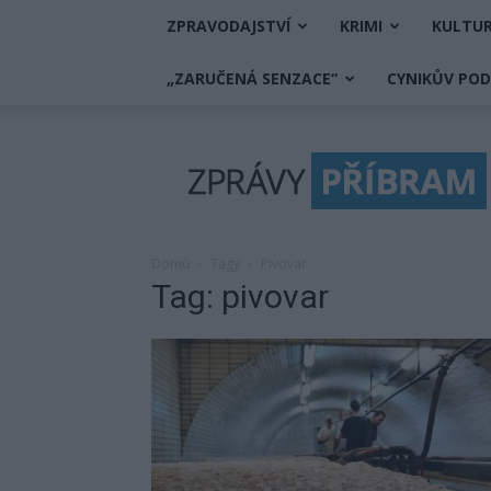
ZPRAVODAJSTVÍ
KRIMI
KULTU
„ZARUČENÁ SENZACE“
CYNIKŮV PO
Zprávy
Příbram
Domů
Tagy
Pivovar
Tag: pivovar