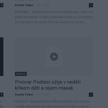
Radek Ctibor
-
24. 6. 2022
0
0
BŘEZNICE - Poslední červnový víkend bude v Březnici
patřit devátému ročníku festivalu Deziluze. Uskuteční
se v termínu 24. až 26. června v areálu pivovaru...
Kultura
Pivovar Podlesí ožije v neděli
křikem dětí a rejem masek
Radek Ctibor
-
15. 9. 2021
0
0
ku
PODLESÍ - Spolek Radost Příbramáčkům zve na tuto
ále
neděli odpoledne do sálu Pivovaru Podlesí, kde po