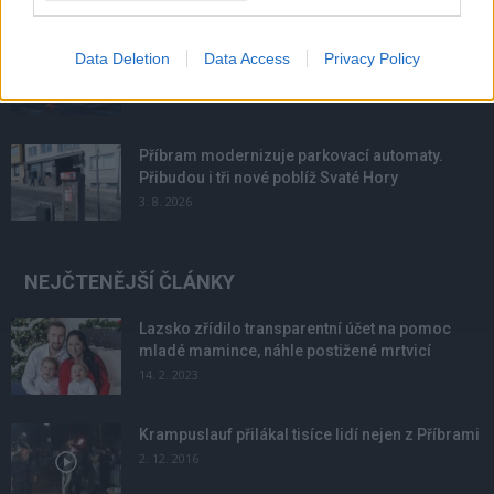
Většina koupališť na Příbramsku nabízí výborné
Data Deletion
Data Access
Privacy Policy
podmínky. Horší voda je jen...
4. 8. 2026
Příbram modernizuje parkovací automaty.
Přibudou i tři nové poblíž Svaté Hory
3. 8. 2026
NEJČTENĚJŠÍ ČLÁNKY
Lazsko zřídilo transparentní účet na pomoc
mladé mamince, náhle postižené mrtvicí
14. 2. 2023
Krampuslauf přilákal tisíce lidí nejen z Příbrami
2. 12. 2016