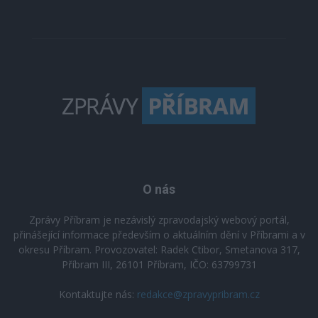
O nás
Zprávy Příbram je nezávislý zpravodajský webový portál,
přinášející informace především o aktuálním dění v Příbrami a v
okresu Příbram. Provozovatel: Radek Ctibor, Smetanova 317,
Příbram III, 26101 Příbram, IČO: 63799731
Kontaktujte nás:
redakce@zpravypribram.cz