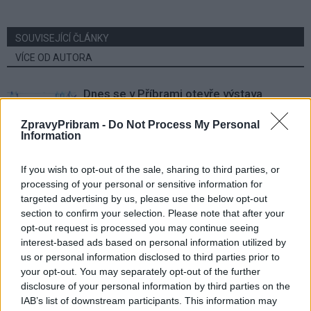
SOUVISEJÍCÍ ČLÁNKY
VÍCE OD AUTORA
Dnes se v Příbrami otevře výstava
Rovnováha života. Vernisáž nabídne
ZpravyPribram -
Do Not Process My Personal
i hudební a básnický program
Kultura
Information
Festival hudby na zámku Dobříš sází na
If you wish to opt-out of the sale, sharing to third parties, or
jedinečnou atmosféru. Klasiku propojí
processing of your personal or sensitive information for
s dalšími žánry i rodinným programem
Dobříšsko
targeted advertising by us, please use the below opt-out
section to confirm your selection. Please note that after your
Fesťáczek Presents poprvé míří do
opt-out request is processed you may continue seeing
Lesního divadla Skalka. Nabídne hudbu,
interest-based ads based on personal information utilized by
us or personal information disclosed to third parties prior to
divadlo i tvořivé dílny
Kultura
your opt-out. You may separately opt-out of the further
disclosure of your personal information by third parties on the
IAB’s list of downstream participants. This information may