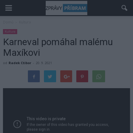
Domů
Kultura
Kultura
Karneval pomáhal malému
Maxíkovi
od
Radek Ctibor
-
20. 9. 2021