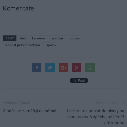
Komentáře
TAGY
děti
karneval
pivovar
pomoc
Radost příbramáčkům
spolek
Předchozí článek
Následující článek
Zloději se zaměřují na nářadí
Lidé za rok poslali do sbírky na
zvon pro sv. Vojtěcha už téměř
půl milionu