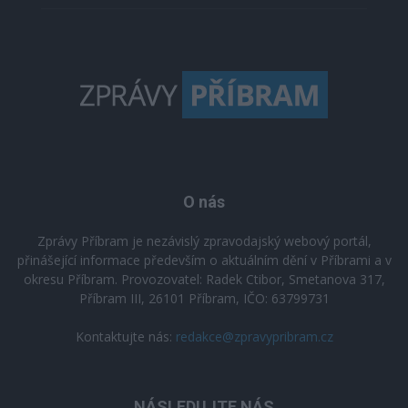
O nás
Zprávy Příbram je nezávislý zpravodajský webový portál,
přinášející informace především o aktuálním dění v Příbrami a v
okresu Příbram. Provozovatel: Radek Ctibor, Smetanova 317,
Příbram III, 26101 Příbram, IČO: 63799731
Kontaktujte nás:
redakce@zpravypribram.cz
NÁSLEDUJTE NÁS