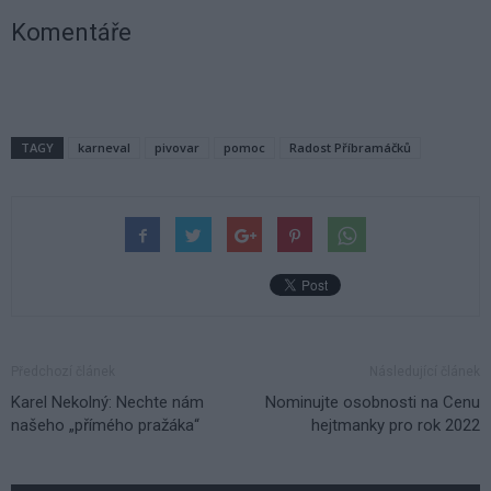
Komentáře
TAGY
karneval
pivovar
pomoc
Radost Příbramáčků
Předchozí článek
Následující článek
Karel Nekolný: Nechte nám
Nominujte osobnosti na Cenu
našeho „přímého pražáka“
hejtmanky pro rok 2022