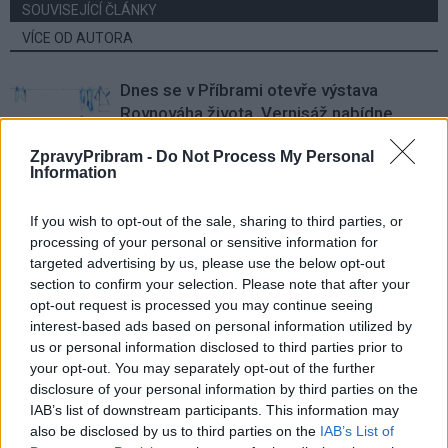
SOUVISEJÍCÍ ČLÁNKY
VÍCE OD AUTORA
Dnes se v Příbrami otevře výstava
Rovnováha života. Vernisáž nabídne
i hudební a básnický program
Kultura
ZpravyPribram -
Do Not Process My Personal
Information
Festival hudby na zámku Dobříš sází na
jedinečnou atmosféru. Klasiku propojí
If you wish to opt-out of the sale, sharing to third parties, or
s dalšími žánry i rodinným programem
Dobříšsko
processing of your personal or sensitive information for
targeted advertising by us, please use the below opt-out
Fesťáczek Presents poprvé míří do
section to confirm your selection. Please note that after your
Lesního divadla Skalka. Nabídne hudbu,
opt-out request is processed you may continue seeing
divadlo i tvořivé dílny
interest-based ads based on personal information utilized by
Kultura
us or personal information disclosed to third parties prior to
your opt-out. You may separately opt-out of the further
disclosure of your personal information by third parties on the
IAB’s list of downstream participants. This information may
also be disclosed by us to third parties on the
IAB’s List of