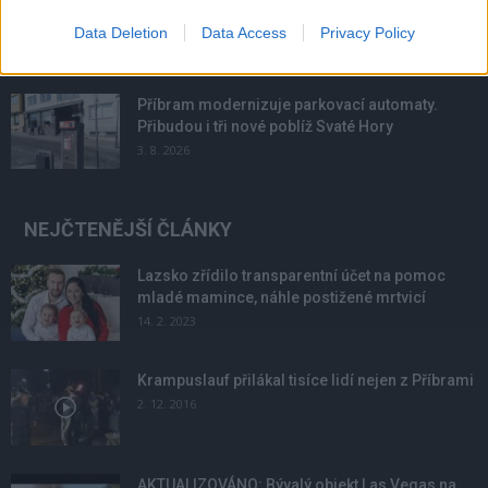
podmínky. Horší voda je jen...
Data Deletion
Data Access
Privacy Policy
4. 8. 2026
Příbram modernizuje parkovací automaty.
Přibudou i tři nové poblíž Svaté Hory
3. 8. 2026
NEJČTENĚJŠÍ ČLÁNKY
Lazsko zřídilo transparentní účet na pomoc
mladé mamince, náhle postižené mrtvicí
14. 2. 2023
Krampuslauf přilákal tisíce lidí nejen z Příbrami
2. 12. 2016
AKTUALIZOVÁNO: Bývalý objekt Las Vegas na