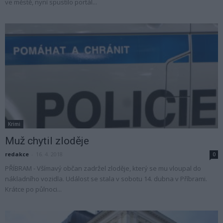
ve městě, nyní spustilo portál...
Krimi
Muž chytil zloděje
redakce
-
16. 4. 2018
0
PŘÍBRAM - Všímavý občan zadržel zloděje, který se mu vloupal do
nákladního vozidla. Událost se stala v sobotu 14. dubna v Příbrami.
Krátce po půlnoci...