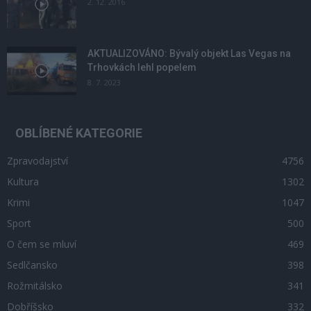
2. 12. 2016
AKTUALIZOVÁNO: Bývalý objekt Las Vegas na
Trhovkách lehl popelem
8. 7. 2023
OBLÍBENÉ KATEGORIE
Zpravodajství
4756
Kultura
1302
Krimi
1047
Sport
500
O čem se mluví
469
Sedlčansko
398
Rožmitálsko
341
Dobříšsko
332