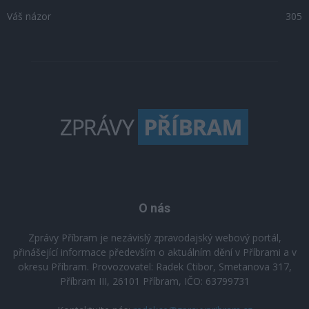
Váš názor
305
O nás
Zprávy Příbram je nezávislý zpravodajský webový portál,
přinášející informace především o aktuálním dění v Příbrami a v
okresu Příbram. Provozovatel: Radek Ctibor, Smetanova 317,
Příbram III, 26101 Příbram, IČO: 63799731