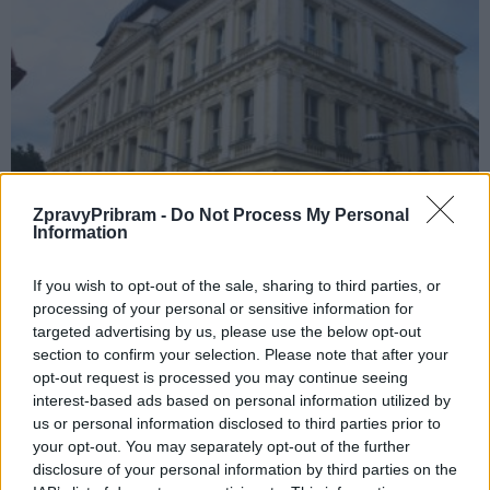
Zpravodajství
ZpravyPribram -
Do Not Process My Personal
Radnice chce zapojit občany do rozhodování
Information
o části rozpočtu města
If you wish to opt-out of the sale, sharing to third parties, or
Ondřej Dufek
-
9. 10. 2017
0
processing of your personal or sensitive information for
PŘÍBRAM – O tom, jak nakládat s městskými penězi má každý jinou
targeted advertising by us, please use the below opt-out
představu. Někdo by chtěli opravit například rozbitý chodník nebo
section to confirm your selection. Please note that after your
silnici, jiný by raději...
opt-out request is processed you may continue seeing
interest-based ads based on personal information utilized by
us or personal information disclosed to third parties prior to
your opt-out. You may separately opt-out of the further
disclosure of your personal information by third parties on the