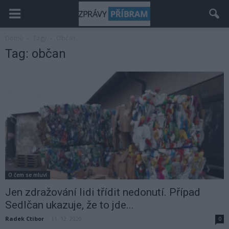
Domů
Tagy
Občan
Tag: občan
O čem se mluví
Jen zdražování lidi třídit nedonutí. Případ
Sedlčan ukazuje, že to jde...
Radek Ctibor
-
11. 12. 2020
0