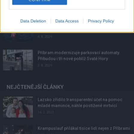
6. 8. 2026
Data Deletion
Data Access
Privacy Policy
Většina koupališť na Příbramsku nabízí výborné
podmínky. Horší voda je jen...
4. 8. 2026
Příbram modernizuje parkovací automaty.
Přibudou i tři nové poblíž Svaté Hory
3. 8. 2026
NEJČTENĚJŠÍ ČLÁNKY
Lazsko zřídilo transparentní účet na pomoc
mladé mamince, náhle postižené mrtvicí
14. 2. 2023
Krampuslauf přilákal tisíce lidí nejen z Příbrami