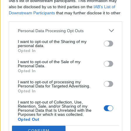
IAB’s list of downstream participants. This information may
also be disclosed by us to third parties on the
IAB’s List of
Downstream Participants
that may further disclose it to other
third parties.
Personal Data Processing Opt Outs
Zpravodajství
I want to opt-out of the Sharing of my
personal data.
Město má nový web
Opted In
Vaclav Cermak
-
3. 7. 2017
0
I want to opt-out of the Sale of my
PŘÍBRAM – Nové oficiální webové stránky města byly spuštěné koncem
Personal Data.
minulého týdne. Pro uživatele by měl být jejich obsah přehlednější, na
Opted In
titulní straně například...
I want to opt-out of processing my
Personal Data for Targeted Advertising.
Opted In
I want to opt-out of Collection, Use,
Retention, Sale, and/or Sharing of my
Personal Data that Is Unrelated with the
NOVINKY
Purposes for which it was collected.
Opted Out
Obděnice vzpomínaly na filmovou legendu
CONFIRM