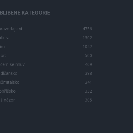
BLÍBENÉ KATEGORIE
ravodajství
4756
ltura
1302
imi
1047
ort
500
 čem se mluví
469
edlčansko
398
ožmitálsko
341
obříšsko
332
áš názor
305