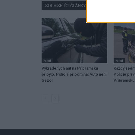
SOUVISEJÍCÍ ČLÁNKY
VÍCE OD AUTORA
Krimi
Krimi
Vykradených aut na Příbramsku
Každý sedmý
přibylo. Policie připomíná: Auto není
Policie při 
trezor
Příbramsku 