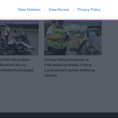
Data Deletion
Data Access
Privacy Policy
Krimi
 řidič měl problém.
Čtvrtina řidičů při kontrole na
víkendové akci na
Příbramsku neobstála. Policie
odhalila 30 přestupků
o prázdninách zpřísní dohled na
silnicích