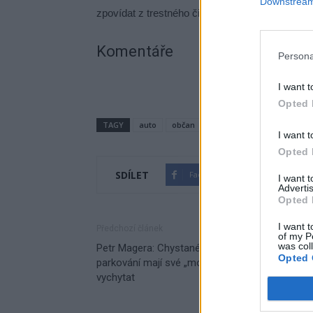
Downstream 
zpovídat z trestného činu krádeže, za který mu
Komentáře
Persona
I want t
Opted 
TAGY
auto
občan
Policie ČR
Příbram
I want t
Opted 
SDÍLET
Facebook
Twitter
I want 
Advertis
Opted 
I want t
Předchozí článek
of my P
was col
Petr Magera: Chystané změny v systému
Opted 
parkování mají své „mouchy“, které je potřeba
vychytat