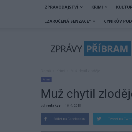
ZPRAVODAJSTVÍ
KRIMI
KULTU
„ZARUČENÁ SENZACE“
CYNIKŮV PO
Zprávy
Příbram
Domů
Krimi
Muž chytil zloděje
Krimi
Muž chytil zloděj
od
redakce
-
16. 4. 2018
Sdílet na Facebooku
Tweet na Twit