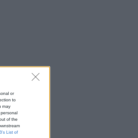
sonal or
ection to
ou may
 personal
out of the
 downstream
B’s List of