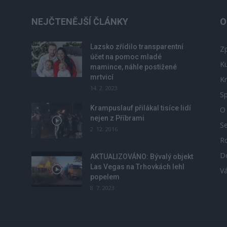
NEJČTENĚJŠÍ ČLÁNKY
O
Lazsko zřídilo transparentní
Zp
účet na pomoc mladé
Ku
mamince, náhle postižené
mrtvicí
Kr
14. 2. 2023
Sp
Krampuslauf přilákal tisíce lidí
O
nejen z Příbrami
S
2. 12. 2016
R
D
u
AKTUALIZOVÁNO: Bývalý objekt
Las Vegas na Trhovkách lehl
V
popelem
8. 7. 2023