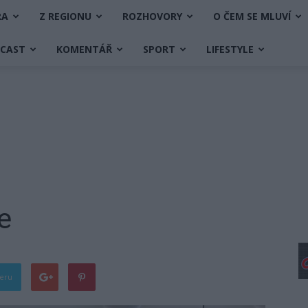
RA
Z REGIONU
ROZHOVORY
O ČEM SE MLUVÍ
DCAST
KOMENTÁŘ
SPORT
LIFESTYLE
e
teru