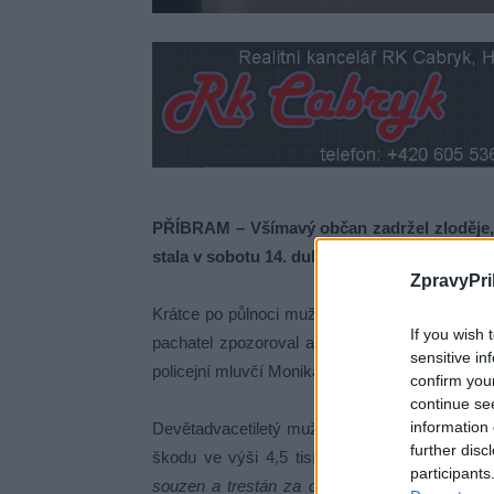
PŘÍBRAM – Všímavý občan zadržel zloděje, 
stala v sobotu 14. dubna v Příbrami.
ZpravyPri
Krátce po půlnoci muž vyhlédl z okna svého ob
If you wish 
pachatel zpozoroval a začal utíkat.
„Oznamovat
sensitive in
policejní mluvčí Monika Schindlová.
confirm you
continue se
information 
Devětadvacetiletý muž se k činu doznal, ve vo
further disc
škodu ve výši 4,5 tisíce korun.
„Ve svém obo
participants
souzen a trestán za obdobnou trestnou činnos