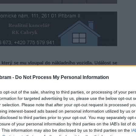
který se mu vloupal do nákladního vozidla. Událost se
bram -
Do Not Process My Personal Information
ydlí a uviděl světlo ve svém autě. Poté, co vyšel ven, ho
to opt-out of the sale, sharing to third parties, or processing of your per
el ho však doběhl a zadržel do příjezdu policie,“
uvedla
formation for targeted advertising by us, please use the below opt-out s
r selection. Please note that after your opt-out request is processed y
eing interest-based ads based on personal information utilized by us or
disclosed to third parties prior to your opt-out. You may separately opt-
ze zcizil dvě krabičky od cigaret a navíc na něm způsobil
losure of your personal information by third parties on the IAB’s list of
ru rozhodně není žádným nováčkem, již v minulosti byl
. This information may also be disclosed by us to third parties on the
IA
t,“
konstatovala mluvčí příbramské policie. Nyní se bude