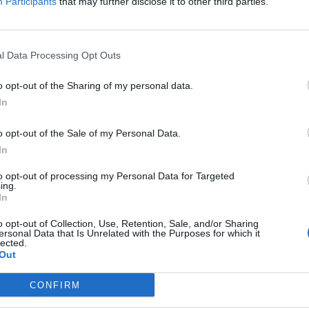
Participants
that may further disclose it to other third parties.
 hrozí šest měsíců až tři roky pobytu za mřížemi.
l Data Processing Opt Outs
o opt-out of the Sharing of my personal data.
In
zadržení
zloděj
o opt-out of the Sale of my Personal Data.
In
to opt-out of processing my Personal Data for Targeted
ing.
In
o opt-out of Collection, Use, Retention, Sale, and/or Sharing
Následující článek
ersonal Data that Is Unrelated with the Purposes for which it
lected.
Představení svatohorského gymnázia slavilo na
Out
divadelní přehlídce úspěch
CONFIRM