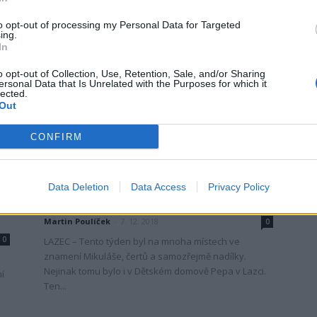
Mikuláše v areálu dolu Anna na Březových Horách...
Více ve...
to opt-out of processing my Personal Data for Targeted
ing.
In
o opt-out of Collection, Use, Retention, Sale, and/or Sharing
ersonal Data that Is Unrelated with the Purposes for which it
lected.
Out
CONFIRM
Zpravodajství
Spolek Radost příbramáčkům
Data Deletion
Data Access
Privacy Policy
s Mikulášem naděloval v DD Pepa
Martin Poulíček
-
7. 12. 2018
0
0
LAZEC – Tento týden byl na mnoha místech ve
znamení Mikuláše, čertů a samozřejmě nadílky.
Nejinak tomu bylo i v Dětském domově Pepa v Lazci.
í
Ten...