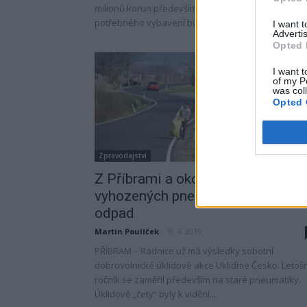
milionů korun především na opravy a nákup
potřebného vybavení bude...
I want 
Advertis
Opted 
I want t
of my P
was col
Opted 
Zpravodajství
Z Příbrami a okolí zmizelo 50
vyhozených pneumatik a další
odpad
Martin Poulíček
-
8. 4. 2019
PŘÍBRAM – Radnice už má výsledky sobotní
dobrovolnické úklidové akce Ukliďme Česko. Letošn
ročník se zaměřil především na staré pneumatiky.
Úklidové „čety“ byly k vidění...