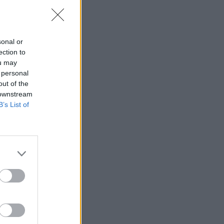
sonal or
ection to
ou may
 personal
out of the
 downstream
B’s List of