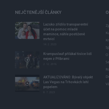
NEJČTENĚJŠÍ ČLÁNKY
O
Lazsko zřídilo transparentní
Zp
účet na pomoc mladé
Ku
mamince, náhle postižené
mrtvicí
Kr
14. 2. 2023
Sp
Krampuslauf přilákal tisíce lidí
O
nejen z Příbrami
S
2. 12. 2016
R
D
u
AKTUALIZOVÁNO: Bývalý objekt
Las Vegas na Trhovkách lehl
V
popelem
8. 7. 2023