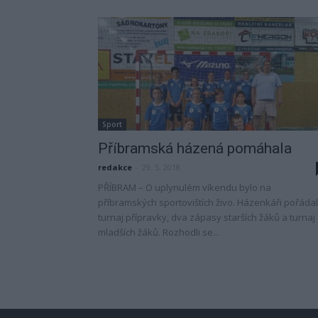
Sport
Příbramská házená pomáhala
redakce
-
29. 5. 2018
PŘÍBRAM – O uplynulém víkendu bylo na
příbramských sportovištích živo. Házenkáři pořádal
turnaj přípravky, dva zápasy starších žáků a turnaj
mladších žáků. Rozhodli se...