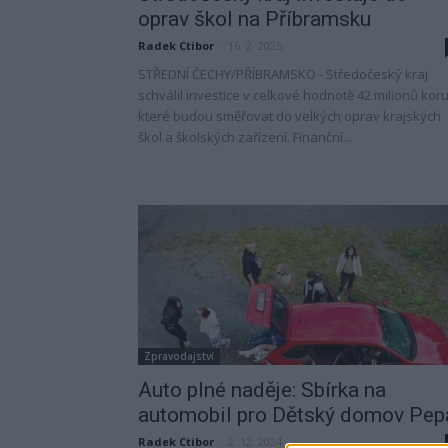
oprav škol na Příbramsku
Radek Ctibor
-
16. 2. 2025
STŘEDNÍ ČECHY/PŘÍBRAMSKO - Středočeský kraj
schválil investice v celkové hodnotě 42 milionů kor
které budou směřovat do velkých oprav krajských
škol a školských zařízení. Finanční...
Zpravodajství
Auto plné naděje: Sbírka na
automobil pro Dětský domov Pep
Radek Ctibor
-
2. 12. 2024