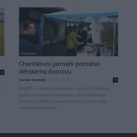
Dobříšsko
Charitativní jarmark pomáhal
dětskému domovu
0
Vaclav Cermak
-
17. 12. 2017
0
i
DOBŘÍŠ – Sobotní dopoledne v areálu U Bedřicha
patřilo charitativnímu jarmarku. Jeho výtěžek je
určený po Dětský domov Korkyně. Loňský nultý
ročník pro něj vybral...