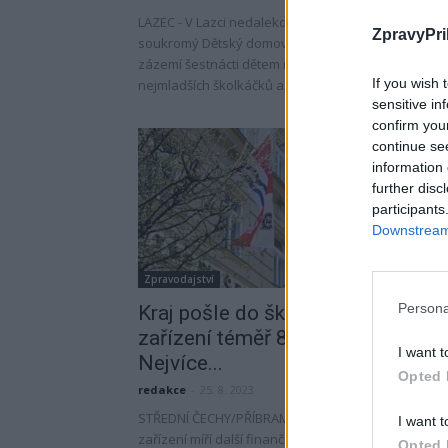
LAZEC - V Lazci nedaleko Příbrami se nachází
ZpravyPri
soukromý Dětský domov Pepa, který poskytuje
zázemí šestnácti dětem různého věku. Od
If you wish 
nejmladších školkáčků až po...
sensitive in
confirm you
continue se
information 
further disc
participants
Downstream 
Zpravodajství
Persona
Kraj pošle do škol a školských
zařízení téměř 8 milionů korun.
I want t
Nejvíce...
Opted 
redakce
-
25. 8. 2023
STŘEDNÍ ČECHY/PŘÍBRAMSKO - Do škol a školských
I want t
zařízení míří další finanční podpora. Necelých 8
Opted 