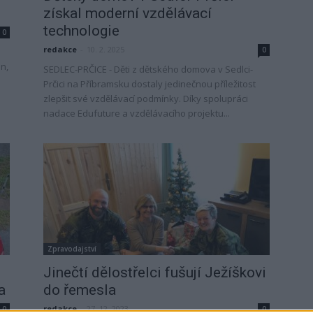
získal moderní vzdělávací
technologie
0
redakce
-
10. 2. 2025
0
un,
SEDLEC-PRČICE - Děti z dětského domova v Sedlci-
Prčici na Příbramsku dostaly jedinečnou příležitost
zlepšit své vzdělávací podmínky. Díky spolupráci
nadace Edufuture a vzdělávacího projektu...
Zpravodajství
Jinečtí dělostřelci fušují Ježíškovi
a
do řemesla
redakce
-
27. 12. 2023
0
0