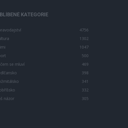
BLÍBENÉ KATEGORIE
ravodajství
4756
ltura
1302
imi
1047
ort
500
 čem se mluví
469
edlčansko
398
ožmitálsko
341
obříšsko
332
áš názor
305