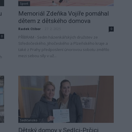
Sport
u
Memoriál Zdeňka Vojíře pomáhal
dětem z dětského domova
Radek Ctibor
-
27. 2. 2025
0
0
PŘÍBRAM - Sedm házenkářských družstev ze
Středočeského, Jihočeského a Plzeňského kraje a
také z Prahy předposlení únorovou sobotu změřilo
mezi sebou síly v už...
ch
Sedlčansko
Dětský domov v Sedlci-Prčici