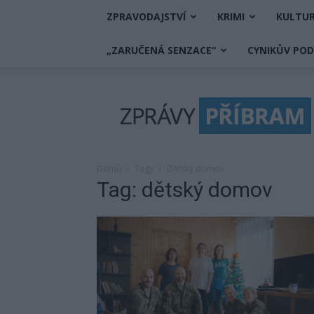
ZPRAVODAJSTVÍ
KRIMI
KULTU
„ZARUČENÁ SENZACE“
CYNIKŮV PO
Zprávy
Příbram
Domů
Tagy
Dětský domov
Tag: dětský domov