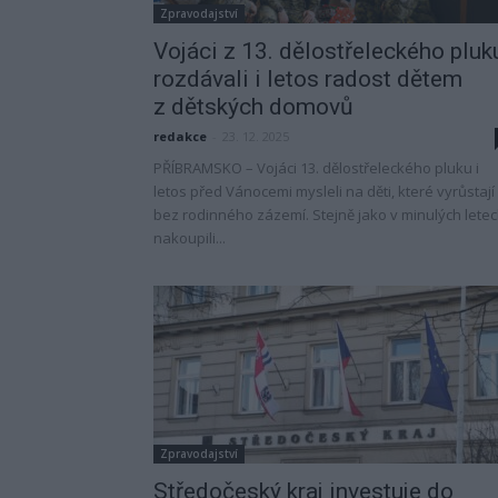
Zpravodajství
Vojáci z 13. dělostřeleckého pluk
rozdávali i letos radost dětem
z dětských domovů
redakce
-
23. 12. 2025
PŘÍBRAMSKO – Vojáci 13. dělostřeleckého pluku i
letos před Vánocemi mysleli na děti, které vyrůstají
bez rodinného zázemí. Stejně jako v minulých lete
nakoupili...
Zpravodajství
Středočeský kraj investuje do