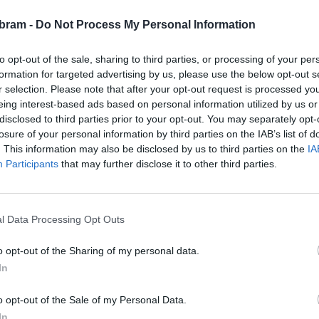
JINCE - Jinečtí dělostřelci pokračují v tradici a fušují tak
bram -
Do Not Process My Personal Information
trochu do řemesla Ježíškovi. Vojáci z 13.
dělostřeleckého pluku už po několik let plní...
to opt-out of the sale, sharing to third parties, or processing of your per
formation for targeted advertising by us, please use the below opt-out s
r selection. Please note that after your opt-out request is processed y
eing interest-based ads based on personal information utilized by us or
disclosed to third parties prior to your opt-out. You may separately opt-
losure of your personal information by third parties on the IAB’s list of
. This information may also be disclosed by us to third parties on the
IA
Participants
that may further disclose it to other third parties.
Kultura
l Data Processing Opt Outs
Hornické muzeum pozvalo děti
z dětských domovů na havířského
o opt-out of the Sharing of my personal data.
Mikuláše
In
Radek Ctibor
-
6. 12. 2021
0
0
PŘÍBRAM - Děti ze tří dětských domovů ze
o opt-out of the Sale of my Personal Data.
Středočeského kraje si o víkendu užily havířského
In