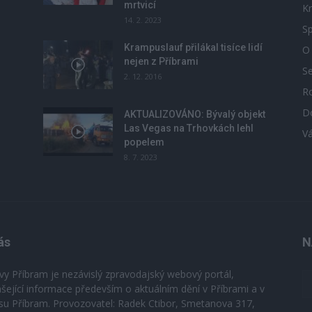
mrtvicí
Kr
14. 2. 2023
Sp
Krampuslauf přilákal tisíce lidí
O
nejen z Příbrami
S
2. 12. 2016
R
D
u
AKTUALIZOVÁNO: Bývalý objekt
Las Vegas na Trhovkách lehl
V
popelem
8. 7. 2023
ás
N
vy Příbram je nezávislý zpravodajský webový portál,
ášející informace především o aktuálním dění v Příbrami a v
su Příbram. Provozovatel: Radek Ctibor, Smetanova 317,