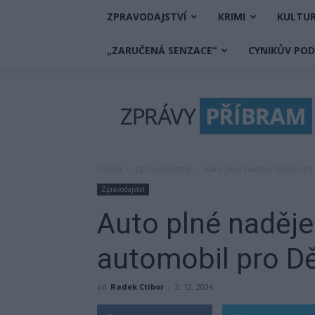
ZPRAVODAJSTVÍ
KRIMI
KULTU
„ZARUČENÁ SENZACE“
CYNIKŮV PO
Zprávy
Příbram
Domů
Zpravodajství
Auto plné naděje: Sbírka n
Zpravodajství
Auto plné naděje
automobil pro D
od
Radek Ctibor
-
2. 12. 2024