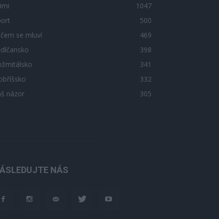
imi
1047
ort
500
 čem se mluví
469
edlčansko
398
ožmitálsko
341
obříšsko
332
áš názor
305
ÁSLEDUJTE NÁS