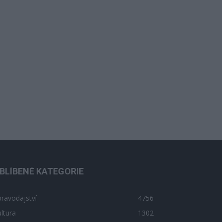
BLÍBENÉ KATEGORIE
ravodajství
4756
ltura
1302