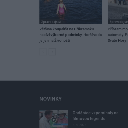
Zpravodajství
Zpravodajstv
Většina koupališť na Příbramsku
Příbram mo
nabízí výborné podmínky. Horší voda
automaty. Př
je jen na Živohošti
Svaté Hory
NOVINKY
Obděnice vzpomínaly na
filmovou legendu
6. 8. 2026