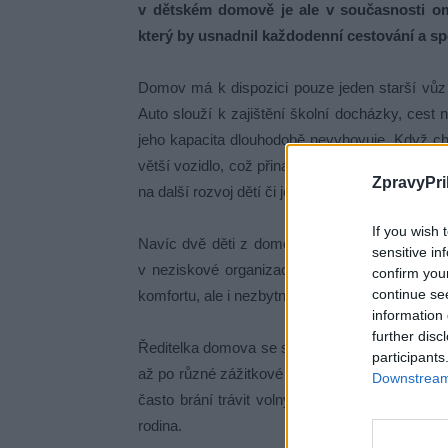
v dětském domově je ale v současnosti o
který by usnadnil každodenní cestování a sp
Domov má k dispozici pouze jeden starší vůz s
Auto slouží k zajištění školní docházky, cest n
jeho kapacita dlouhodobě nevyhovuje. Když cht
větší vozidlo, což přináší značné finanční nákl
ZpravyPri
na další rozvoj dětí či jejich zájmové aktivity.
If you wish 
Navíc dvě děti z domova vyžadují pravidelnou 
sensitive in
v neziskové organizaci v Příbrami. Potřeba s
confirm you
continue se
komfortu, ale i nezbytnosti pro každodenní ch
information 
further disc
Ředitelka domova se snaží dětem zprostředkovat 
participants
až po různé zážitkové akce, které podporují je
Downstream 
často brání trávit volný čas společně mimo do
rodina.