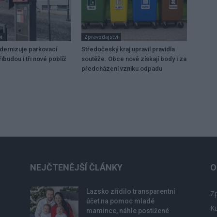
í
Zpravodajství
dernizuje parkovací
Středočeský kraj upravil pravidla
ibudou i tři nové poblíž
soutěže. Obce nově získají body i za
předcházení vzniku odpadu
NEJČTENĚJŠÍ ČLÁNKY
O
Lazsko zřídilo transparentní
Zp
účet na pomoc mladé
Ku
mamince, náhle postižené