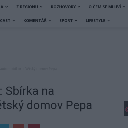
RA
Z REGIONU
ROZHOVORY
O ČEM SE MLUVÍ
DCAST
KOMENTÁŘ
SPORT
LIFESTYLE
a automobil pro Dětský domov Pepa
: Sbírka na
ětský domov Pepa