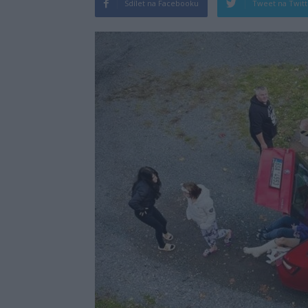
Sdílet na Facebooku
Tweet na Twit