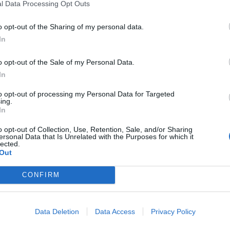
l Data Processing Opt Outs
i klade za cíl vybrat prostředky na pořízení devítimístného
o opt-out of the Sharing of my personal data.
nější a bezpečnější dopravu dětí na všechny aktivity, ale
In
 a umožnil organizaci více společných akcí.
o opt-out of the Sale of my Personal Data.
ílové částky 1 129 990 Kč a zbývá ještě 46 dnů do ukončení
In
ku, peníze budou využity na nákup vozu a jeho nezbytné
to opt-out of processing my Personal Data for Targeted
ledat další způsoby, jak chybějící prostředky získat.
ing.
bu auta a další potřeby dětí.
In
o opt-out of Collection, Use, Retention, Sale, and/or Sharing
 za jakoukoliv podporu, která je posune blíže k jejich snu
ersonal Data that Is Unrelated with the Purposes for which it
lected.
je příležitostí, jak těmto dětem pomoci získat nejen nové
Out
chvíle, které si budou pamatovat celý život. Více o sbírce
CONFIRM
Data Deletion
Data Access
Privacy Policy