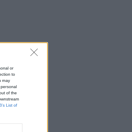
sonal or
ection to
ou may
 personal
out of the
 downstream
B’s List of