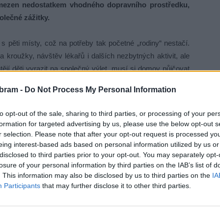
mezen nedostatkem vhodného dopravního prostředku,
olečné zážitky.
 pěti místy, což na potřeby tak početné „rodiny“ nestačí.
a kroužky, návštěv lékařů i dalších nezbytných aktivit, ale
ějí děti vyrazit na společný výlet, musí si domov půjčovat
ady. Tyto peníze by však mohly být využity lépe – například
bram -
Do Not Process My Personal Information
to opt-out of the sale, sharing to third parties, or processing of your per
dopravu do speciální školy a zpět, stejně jako na setkání
formation for targeted advertising by us, please use the below opt-out s
polehlivého a prostorného automobilu je tak nejen otázkou
r selection. Please note that after your opt-out request is processed y
eing interest-based ads based on personal information utilized by us or
od domova.
disclosed to third parties prior to your opt-out. You may separately opt-
losure of your personal information by third parties on the IAB’s list of
co nejvíce příležitostí – od výletů přes sportovní aktivity
. This information may also be disclosed by us to third parties on the
IA
jich tvořivost a osobní růst. Současné možnosti však dětem
Participants
that may further disclose it to other third parties.
mov, což je pro ně klíčové, aby se mohly cítit jako běžná