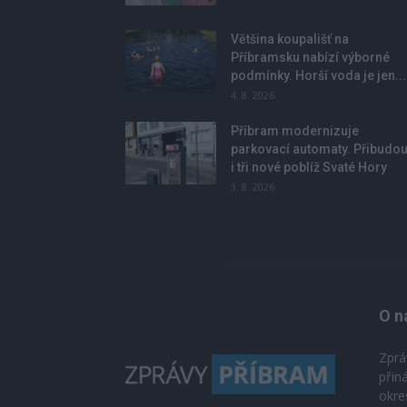
Většina koupališť na
Příbramsku nabízí výborné
podmínky. Horší voda je jen...
4. 8. 2026
Příbram modernizuje
parkovací automaty. Přibudo
i tři nové poblíž Svaté Hory
3. 8. 2026
O n
Zprá
přin
okre