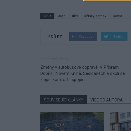
TAGY
auto
děti
dětský domov
Donio
L
SDÍLET
Facebook
Twitter
Předchozí článek
Změny v autobusové dopravě: V Příbrami,
Dobříši, Novém Kníně, Sedlčanech a okolí se
zlepší komfort i spojení
SOUVISEJÍCÍ ČLÁNKY
VÍCE OD AUTORA