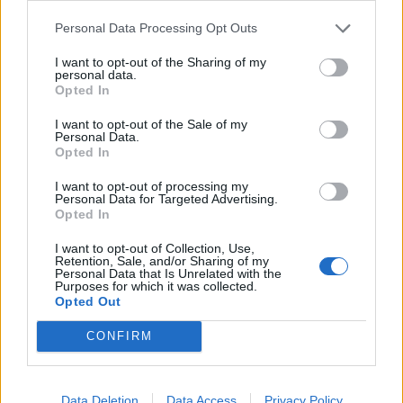
Personal Data Processing Opt Outs
I want to opt-out of the Sharing of my
personal data.
Opted In
I want to opt-out of the Sale of my
Personal Data.
Opted In
Krimi
I want to opt-out of processing my
Personal Data for Targeted Advertising.
Dopravní policie Příbramska zaznamenala 12
Opted In
překročení rychlosti během Speed marathonu
I want to opt-out of Collection, Use,
Retention, Sale, and/or Sharing of my
Radek Ctibor
-
24. 4. 2023
0
Personal Data that Is Unrelated with the
Purposes for which it was collected.
PŘÍBRAMSKO – Příbramští dopravní policisté se v pátek 21. dubna
Opted Out
zúčastnili celorepublikové akce s názvem Speed marathon, která si
klade za cíl zvýšit kontrolu...
CONFIRM
Data Deletion
Data Access
Privacy Policy