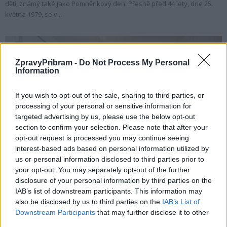
dětí, známý také jako Pomněnkový den. Přesně před 44 lety, dne 25.
května 1979, se v...
ZpravyPribram -
Do Not Process My Personal
Information
If you wish to opt-out of the sale, sharing to third parties, or
processing of your personal or sensitive information for
targeted advertising by us, please use the below opt-out
section to confirm your selection. Please note that after your
opt-out request is processed you may continue seeing
Zpravodajství
interest-based ads based on personal information utilized by
Studentka příbramského gymnázia uspěla
us or personal information disclosed to third parties prior to
v soutěži Kraje pro bezpečný internet
your opt-out. You may separately opt-out of the further
disclosure of your personal information by third parties on the
Radek Ctibor
-
24. 5. 2023
0
IAB’s list of downstream participants. This information may
PŘÍBRAM/PRAHA - Více než 2 600 žáků a studentů ze středních Čech se
also be disclosed by us to third parties on the
IAB’s List of
letos zúčastnilo soutěže Kraje pro bezpečný internet, která má za cíl...
Downstream Participants
that may further disclose it to other
third parties.