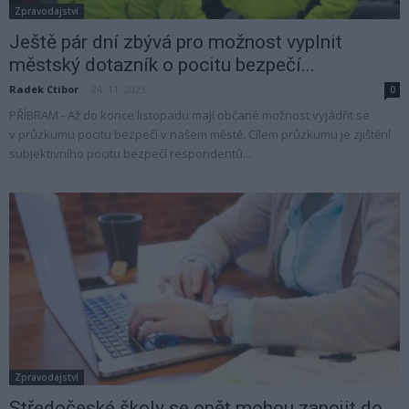
Zpravodajství
Ještě pár dní zbývá pro možnost vyplnit
městský dotazník o pocitu bezpečí...
Radek Ctibor
-
24. 11. 2023
0
PŘÍBRAM - Až do konce listopadu mají občané možnost vyjádřit se
v průzkumu pocitu bezpečí v našem městě. Cílem průzkumu je zjištění
subjektivního pocitu bezpečí respondentů...
Zpravodajství
Středočeské školy se opět mohou zapojit do