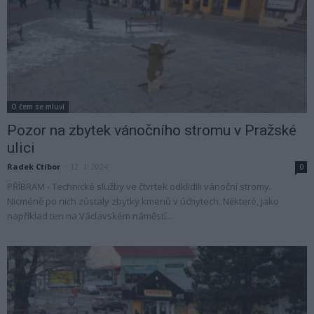
O čem se mluví
Pozor na zbytek vánočního stromu v Pražské
ulici
Radek Ctibor
-
12. 1. 2024
0
PŘÍBRAM - Technické služby ve čtvrtek odklidili vánoční stromy.
Nicméně po nich zůstaly zbytky kmenů v úchytech. Některé, jako
například ten na Václavském náměstí...