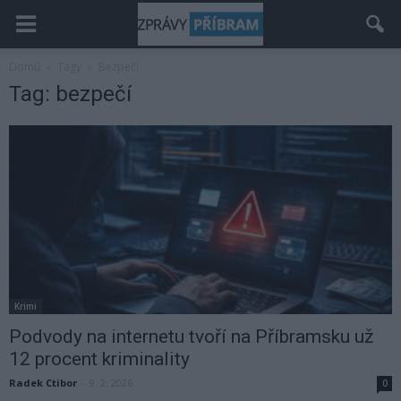
Domů
Tagy
Bezpečí
Tag: bezpečí
Krimi
Podvody na internetu tvoří na Příbramsku už
12 procent kriminality
Radek Ctibor
-
9. 2. 2026
0