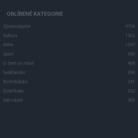
OBLÍBENÉ KATEGORIE
Zpravodajství
4756
Kultura
1302
Krimi
1047
Sport
500
O čem se mluví
469
Sedlčansko
398
Rožmitálsko
341
Dobříšsko
332
Váš názor
305