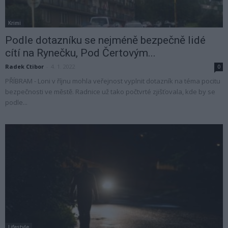
Krimi
Podle dotazníku se nejméně bezpečně lidé
cítí na Rynečku, Pod Čertovým...
Radek Ctibor
-
4. 1. 2022
0
PŘÍBRAM - Loni v říjnu mohla veřejnost vyplnit dotazník na téma pocitu
bezpečnosti ve městě. Radnice už tako počtvrté zjišťovala, kde by se
podle...
Lifestyle