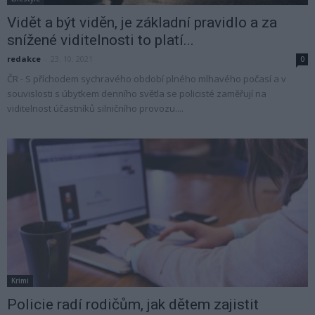
Vidět a být viděn, je základní pravidlo a za
snížené viditelnosti to platí...
redakce
-
23. 10. 2021
0
ČR - S příchodem sychravého období plného mlhavého počasí a v
souvislosti s úbytkem denního světla se policisté zaměřují na
viditelnost účastníků silničního provozu....
Krimi
Policie radí rodičům, jak dětem zajistit