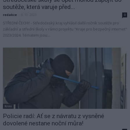
soutěže, která varuje před...
redakce
-
6. 10. 2023
0
STŘEDNÍ ČECHY - Středočeský kraj vyhlásil další ročník soutěže pro
základní a střední školy v rámci projektu "Kraje pro bezpečný internet"
2023/2024. Tématem jsou...
Krimi
Policie radí: Ať se z návratu z vysněné
dovolené nestane noční můra!