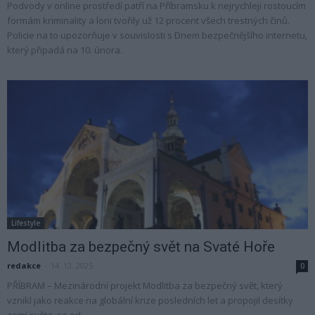
Podvody v online prostředí patří na Příbramsku k nejrychleji rostoucím
formám kriminality a loni tvořily už 12 procent všech trestných činů.
Policie na to upozorňuje v souvislosti s Dnem bezpečnějšího internetu,
který připadá na 10. února.
Lifestyle
Modlitba za bezpečný svět na Svaté Hoře
redakce
-
14. 12. 2025
0
PŘÍBRAM – Mezinárodní projekt Modlitba za bezpečný svět, který
vznikl jako reakce na globální krize posledních let a propojil desítky
zemí světa, se od...