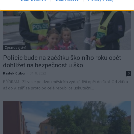
Zpravodajství
Policie bude na začátku školního roku opět
dohlížet na bezpečnost u škol
Radek Ctibor
-
31. 8. 2022
0
PŘÍBRAM - Zítra se po dvou měsících vydají děti opět do škol. Od zítřka
až do 9. září se proto po celé republice uskuteční...