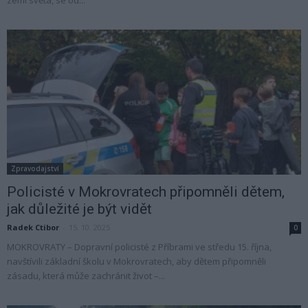
Zpravodajství
Policisté v Mokrovratech připomněli dětem,
jak důležité je být vidět
Radek Ctibor
-
15. 10. 2025
0
MOKROVRATY – Dopravní policisté z Příbrami ve středu 15. října,
navštívili základní školu v Mokrovratech, aby dětem připomněli
zásadu, která může zachránit život –...