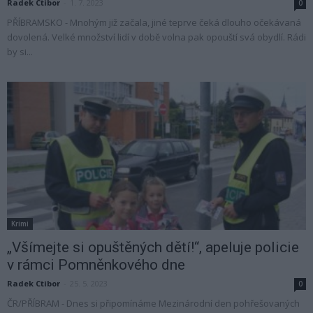
Radek Ctibor
-
1. 7. 2023
0
PŘÍBRAMSKO - Mnohým již začala, jiné teprve čeká dlouho očekávaná
dovolená. Velké množství lidí v době volna pak opouští svá obydlí. Rádi
by si...
Krimi
„Všímejte si opuštěných dětí!“, apeluje policie
v rámci Pomněnkového dne
Radek Ctibor
-
25. 5. 2023
0
ČR/PŘÍBRAM - Dnes si připomínáme Mezinárodní den pohřešovaných