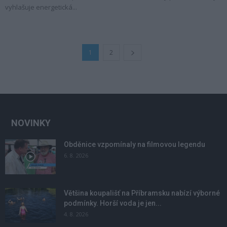
vyhlašuje energetická...
1
2
NOVINKY
Obděnice vzpomínaly na filmovou legendu
6. 8. 2026
Většina koupališť na Příbramsku nabízí výborné
podmínky. Horší voda je jen...
4. 8. 2026