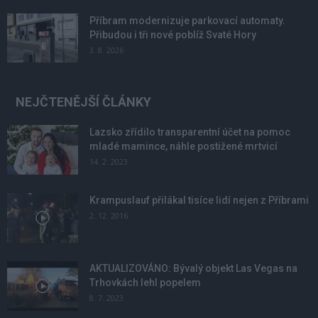
Příbram modernizuje parkovací automaty.
Přibudou i tři nové poblíž Svaté Hory
3. 8. 2026
NEJČTENĚJŠÍ ČLÁNKY
Lazsko zřídilo transparentní účet na pomoc
mladé mamince, náhle postižené mrtvicí
14. 2. 2023
Krampuslauf přilákal tisíce lidí nejen z Příbrami
2. 12. 2016
AKTUALIZOVÁNO: Bývalý objekt Las Vegas na
Trhovkách lehl popelem
8. 7. 2023