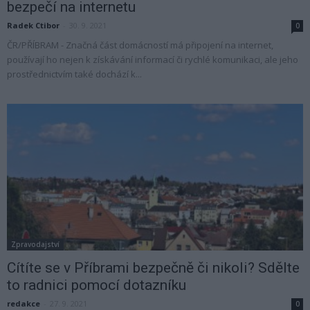
bezpečí na internetu
Radek Ctibor
-
30. 9. 2021
0
ČR/PŘÍBRAM - Značná část domácností má připojení na internet,
používají ho nejen k získávání informací či rychlé komunikaci, ale jeho
prostřednictvím také dochází k...
Zpravodajství
Cítíte se v Příbrami bezpečně či nikoli? Sdělte
to radnici pomocí dotazníku
redakce
-
27. 9. 2021
0