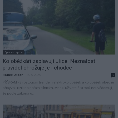
Zpravodajství
Koloběžkáři zaplavují ulice. Neznalost
pravidel ohrožuje je i chodce
Radek Ctibor
-
15. 5. 2025
0
PŘÍBRAM - S rostoucím trendem elektrokoloběžek a koloběžek obecně
přibývá i rizik na našich silnicích. Mnozí uživatelé si totiž neuvědomují,
že podle zákona o...