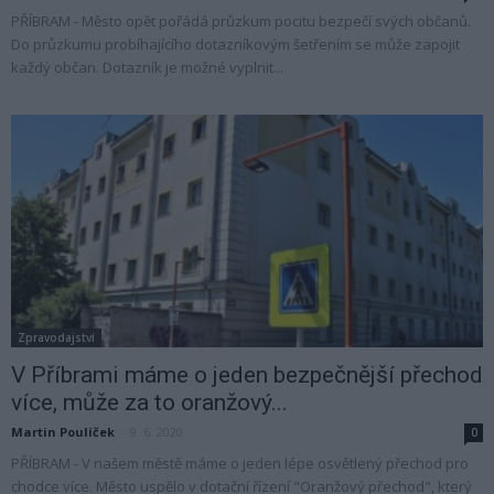
PŘÍBRAM - Město opět pořádá průzkum pocitu bezpečí svých občanů.
Do průzkumu probíhajícího dotazníkovým šetřením se může zapojit
každý občan. Dotazník je možné vyplnit...
Zpravodajství
V Příbrami máme o jeden bezpečnější přechod
více, může za to oranžový...
Martin Poulíček
-
9. 6. 2020
0
PŘÍBRAM - V našem městě máme o jeden lépe osvětlený přechod pro
chodce více. Město uspělo v dotační řízení "Oranžový přechod", který