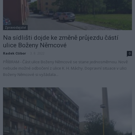
Zpravodajství
Na sídlišti dojde ke změně průjezdu částí
ulice Boženy Němcové
Radek Ctibor
-
3. 8. 2022
0
PŘÍBRAM - Část ulice Boženy Němcové se stane jednosměrnou. Nově
nebude možné odbočení z ulice K. H. Máchy. Dopravní situace v ulici
Boženy Němcové si vyžádala...