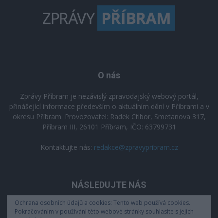
O nás
Zprávy Příbram je nezávislý zpravodajský webový portál,
přinášející informace především o aktuálním dění v Příbrami a v
okresu Příbram. Provozovatel: Radek Ctibor, Smetanova 317,
Příbram III, 26101 Příbram, IČO: 63799731
Kontaktujte nás:
redakce@zpravypribram.cz
NÁSLEDUJTE NÁS
Ochrana osobních údajů a cookies: Tento web používá cookies.
Pokračováním v používání této webové stránky souhlasíte s jejich