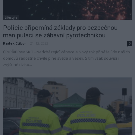
Lifestyle
Policie připomíná základy pro bezpečnou
manipulaci se zábavní pyrotechnikou
Radek Ctibor
-
21. 12. 2023
0
ČR/PŘÍBRAMSKO - Nadcházející Vánoce a Nový rok přinášejí do našich
domovů radostné chvíle plné světla a veselí. S tím však souvisí i
zvýšené riziko...