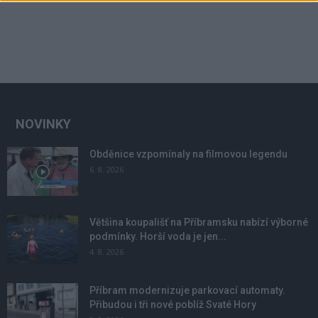
NOVINKY
Obděnice vzpomínaly na filmovou legendu
6. 8. 2026
Většina koupališť na Příbramsku nabízí výborné
podmínky. Horší voda je jen...
4. 8. 2026
Příbram modernizuje parkovací automaty.
Přibudou i tři nové poblíž Svaté Hory