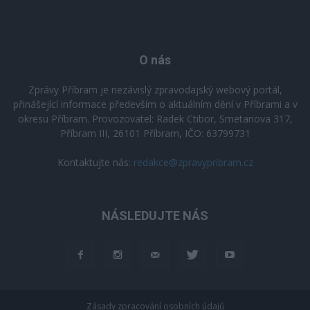
O nás
Zprávy Příbram je nezávislý zpravodajský webový portál,
přinášející informace především o aktuálním dění v Příbrami a v
okresu Příbram. Provozovatel: Radek Ctibor, Smetanova 317,
Příbram III, 26101 Příbram, IČO: 63799731
Kontaktujte nás:
redakce@zpravypribram.cz
NÁSLEDUJTE NÁS
Zásady zpracování osobních údajů