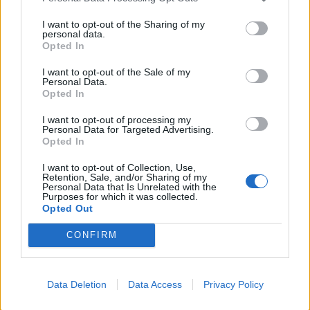
Živohošti
Zpravodajství
I want to opt-out of the Sharing of my
personal data.
Příbram modernizuje parkovací automaty.
Opted In
Přibudou i tři nové poblíž Svaté Hory
Zpravodajství
I want to opt-out of the Sale of my
Personal Data.
Opted In
Středočeský kraj upravil pravidla soutěže.
Obce nově získají body i za předcházení
I want to opt-out of processing my
Personal Data for Targeted Advertising.
vzniku odpadu
Zpravodajství
Opted In
I want to opt-out of Collection, Use,
Retention, Sale, and/or Sharing of my
Personal Data that Is Unrelated with the
Purposes for which it was collected.
Opted Out
CONFIRM
Data Deletion
Data Access
Privacy Policy