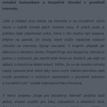
virtuální komunikace a bezpečné chování v prostředí
internetu.
„Děti a mládež jsou někdy na internetu a na sociálních sítích
skoro v každé minutě jejich volného času. A právě proto je
potřeba stále připomínat rizika, která s tím mohou být spojená.
Mějme na paměti, že škody, které může napáchat rizikové
chování na internetu, bývají nevratné. V krajním případě jde
dokonce o ohrožení života. Projekt Kraje pro bezpečný internet je
jednou z možností, jak otevřít tohle téma ve školách, jak přijít na
oblasti, o kterých je dobré mluvit. Věřím, že se do nového ročníku
zapojí spousta škol, které díky tomu svým žákům pomohou opět
zvýšit povědomí o možných nástrahách v prostředí internetu
a sociálních sítí,“
uvedla hejtmanka Petra Pecková.
V rámci projektu „Kraje pro bezpečný internet“ probíhá řada
aktivit, včetně soutěží pro žáky základních a středních škol.