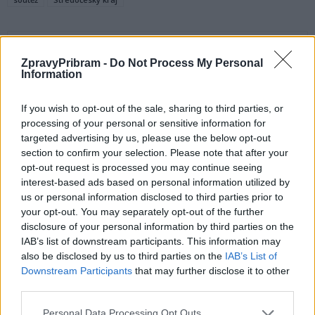
ZpravyPribram -
Do Not Process My Personal
Information
If you wish to opt-out of the sale, sharing to third parties, or
processing of your personal or sensitive information for
targeted advertising by us, please use the below opt-out
Předchozí článek
Následující článek
section to confirm your selection. Please note that after your
SZM zveřejnily záměr pronájmu
V Hailově je hotovo, provoz se
opt-out request is processed you may continue seeing
Snack baru
do ní vrátí o víkendu
interest-based ads based on personal information utilized by
us or personal information disclosed to third parties prior to
your opt-out. You may separately opt-out of the further
disclosure of your personal information by third parties on the
SOUVISEJÍCÍ ČLÁNKY
IAB’s list of downstream participants. This information may
VÍCE OD AUTORA
also be disclosed by us to third parties on the
IAB’s List of
Downstream Participants
that may further disclose it to other
Většina koupališť na Příbramsku nabízí
third parties.
výborné podmínky. Horší voda je jen na
Personal Data Processing Opt Outs