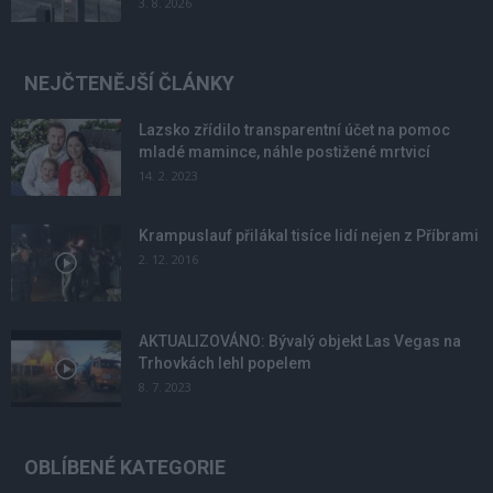
3. 8. 2026
NEJČTENĚJŠÍ ČLÁNKY
Lazsko zřídilo transparentní účet na pomoc
mladé mamince, náhle postižené mrtvicí
14. 2. 2023
Krampuslauf přilákal tisíce lidí nejen z Příbrami
2. 12. 2016
AKTUALIZOVÁNO: Bývalý objekt Las Vegas na
Trhovkách lehl popelem
8. 7. 2023
OBLÍBENÉ KATEGORIE