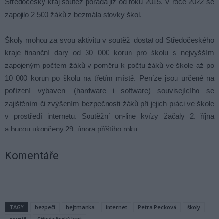
Středočeský kraj soutěž pořádá již od roku 2015. V roce 2022 se
zapojilo 2 500 žáků z bezmála stovky škol.
Školy mohou za svou aktivitu v soutěži dostat od Středočeského
kraje finanční dary od 30 000 korun pro školu s nejvyšším
zapojeným počtem žáků v poměru k počtu žáků ve škole až po
10 000 korun po školu na třetím místě. Peníze jsou určené na
pořízení vybavení (hardware i software) souvisejícího se
zajištěním či zvýšením bezpečnosti žáků při jejich práci ve škole
v prostředí internetu. Soutěžní on-line kvízy žačaly 2. října
a budou ukončeny 29. února příštího roku.
Komentáře
TAGY
bezpečí
hejtmanka
internet
Petra Pecková
školy
soutěž
Středočeský kraj