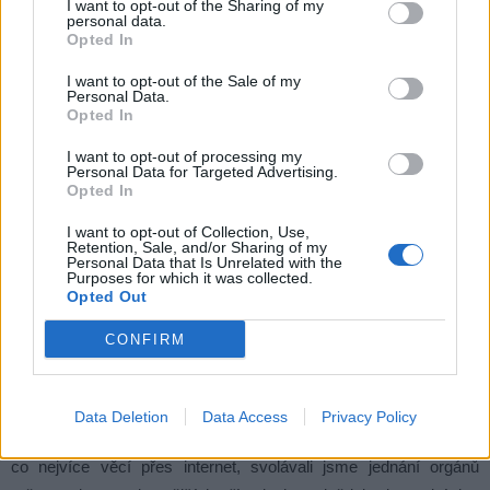
I want to opt-out of the Sharing of my
personal data.
Opted In
Na podzim bychom chtěli realizovat rekonstrukci bývalých
sociálních zařízení na koupališti
I want to opt-out of the Sale of my
Personal Data.
s tím, že by zde kromě skladu vznikla i malá kuchyňka pro
Opted In
případné stanaře nebo obytné přívěsy. Také zde proběhne
rekonstrukce zeleně.
I want to opt-out of processing my
Personal Data for Targeted Advertising.
Opted In
A teď na smutnější téma: Jak zasáhl Covid -19 do života
I want to opt-out of Collection, Use,
v Jincích?
Retention, Sale, and/or Sharing of my
Personal Data that Is Unrelated with the
Purposes for which it was collected.
Stejně jako v celé republice, vlastně i ve světě. Dodnes
Opted Out
vzpomínám na všechny, kteří pomáhali šít roušky a vyráběli
CONFIRM
ochranné štíty, zajišťovali materiál, desinfekční prostředky. Na
všechny, kteří se starali o zásobování, na zdravotníky, učitele,
pracovnice na poště. I na úřadu městyse jsme přijímali řadu
Data Deletion
Data Access
Privacy Policy
opatření, dodržovali nařízení vlády, snažili se vyřizovat
co nejvíce věcí přes internet, svolávali jsme jednání orgánů