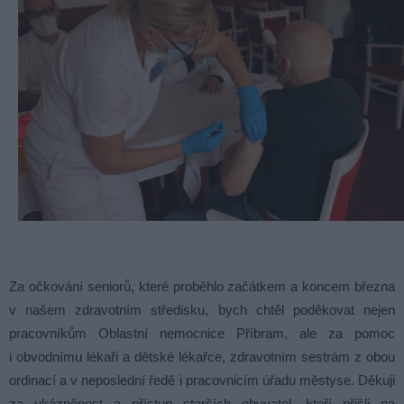
Za očkování seniorů, které proběhlo začátkem a koncem března
v našem zdravotním středisku, bych chtěl poděkovat nejen
pracovníkům Oblastní nemocnice Příbram, ale za pomoc
i obvodnímu lékaři a dětské lékařce, zdravotním sestrám z obou
ordinací a v neposlední ředě i pracovnicím úřadu městyse. Děkuji
za ukázněnost a přístup starších obyvatel, kteří přišli na