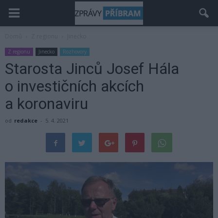
Domů
Z regionu
Jinecko
Z regionu
Jinecko
Rozhovory
Starosta Jinců Josef Hála
o investičních akcích
a koronaviru
od
redakce
-
5. 4. 2021