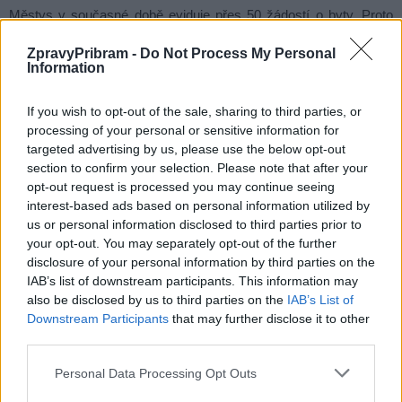
Městys v současné době eviduje přes 50 žádostí o byty. Proto
jsem rád, že se nám podařilo získat dotaci na výstavbu 12
ZpravyPribram -
Do Not Process My Personal
bytových jednotek. Ty začneme stavět v létě nad zdravotním
Information
střediskem s tím, že za rok by se mohly stěhovat do nového
další rodiny. Zároveň připravujeme i novou dotaci Své zázemí
If you wish to opt-out of the sale, sharing to third parties, or
processing of your personal or sensitive information for
u huti Barbora opustili rybáři a kolem objektu probíhají terénní
targeted advertising by us, please use the below opt-out
práce. Na rekonstrukci čeká také osm bytů v č. p. 32
section to confirm your selection. Please note that after your
(pečovatelského domu) ve Slavíkově ulici. Zde bychom chtěli
opt-out request is processed you may continue seeing
vyměnit okna, objekt zateplit, instalovat tepelné čerpadlo včetně
interest-based ads based on personal information utilized by
us or personal information disclosed to third parties prior to
rozvodů tepla, vody a elektřiny, opravy střechy atd. Máme ještě
your opt-out. You may separately opt-out of the further
zažádáno o dotace na rekonstrukci chodníků na konci Jinec
disclosure of your personal information by third parties on the
směrem na Rejkovice a Hostomice, dále na přístavbu tělocvičny
IAB’s list of downstream participants. This information may
u základní školy a na další drobné akce. Držme si palce, ať je
also be disclosed by us to third parties on the
IAB’s List of
získáme a podaří se udělat další potřebné akce.
Downstream Participants
that may further disclose it to other
third parties.
Investičních akcí je tedy požehnaně. Máte ještě něco „v
Personal Data Processing Opt Outs
rukávu“?