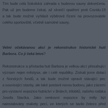
Tím bude celá Sokolská zahrada s budovou sauny dokončena.
Pak už jen budeme čekat, až skončí opatření proti Covidu-19
a tak bude možné vyhlásit výběrové řízení na provozovatele
celého sportoviště, včetně samotné sauny.
Velmi očekávanou akcí je rekonstrukce historické huti
Barbora. Co ji čeká letos
?
Rekonstrukce a přístavba huti Barbora je velkou akcí přesahující
význam nejen městyse, ale i celé republiky. Získali jsme dotaci
z Norských fondů, a tak bude možné opravit stávající pec
a související stavby, ale také postavit novou budovu, jako zázemí
pro výstavní expozice hutnictví v Brdech, trilobitů, našeho rodáka
Josefa Slavíka. Jako venkovní expozice by měly být
nainstalovány makety pecí, ve kterých se tavilo železo před