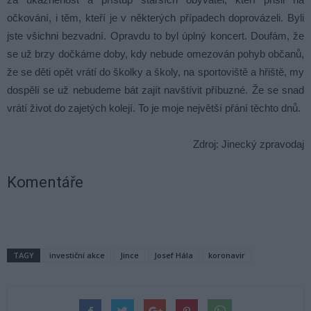
očkování, i těm, kteří je v některých případech doprovázeli. Byli
jste všichni bezvadní. Opravdu to byl úplný koncert. Doufám, že
se už brzy dočkáme doby, kdy nebude omezován pohyb občanů,
že se děti opět vrátí do školky a školy, na sportoviště a hřiště, my
dospělí se už nebudeme bát zajít navštívit příbuzné. Že se snad
vrátí život do zajetých kolejí. To je moje největší přání těchto dnů.
Zdroj: Jinecký zpravodaj
Komentáře
TAGY
investiční akce
Jince
Josef Hála
koronavir