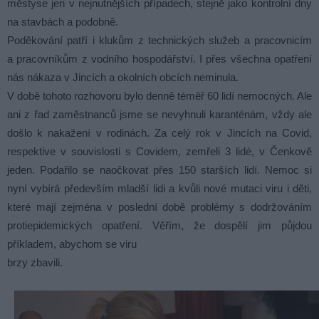
městyse jen v nejnutnějších případech, stejně jako kontrolní dny
na stavbách a podobně.
Poděkování patří i klukům z technických služeb a pracovnicím
a pracovníkům z vodního hospodářství. I přes všechna opatření
nás nákaza v Jincích a okolních obcích neminula.
V době tohoto rozhovoru bylo denně téměř 60 lidí nemocných. Ale
ani z řad zaměstnanců jsme se nevyhnuli karanténám, vždy ale
došlo k nakažení v rodinách. Za celý rok v Jincích na Covid,
respektive v souvislosti s Covidem, zemřeli 3 lidé, v Čenkově
jeden. Podařilo se naočkovat přes 150 starších lidí. Nemoc si
nyní vybírá především mladší lidi a kvůli nové mutaci viru i děti,
které mají zejména v poslední době problémy s dodržováním
protiepidemických opatření. Věřím, že dospělí jim půjdou
příkladem, abychom se viru
brzy zbavili.