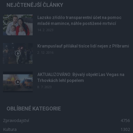
NEJČTENĚJŠÍ ČLÁNKY
Lazsko zřídilo transparentní účet na pomoc
mladé mamince, náhle postižené mrtvicí
14. 2. 2023
Krampuslauf přilákal tisíce lidí nejen z Příbrami
2. 12. 2016
AKTUALIZOVÁNO: Bývalý objekt Las Vegas na
Trhovkách lehl popelem
8. 7. 2023
OBLÍBENÉ KATEGORIE
Zpravodajství
4756
Kultura
1302