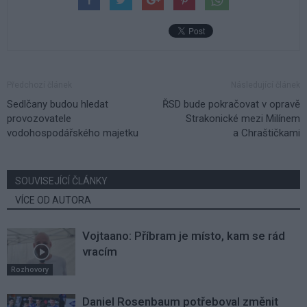
Předchozí článek
Následující článek
Sedlčany budou hledat
ŘSD bude pokračovat v opravě
provozovatele
Strakonické mezi Milínem
vodohospodářského majetku
a Chraštičkami
SOUVISEJÍCÍ ČLÁNKY
VÍCE OD AUTORA
Vojtaano: Příbram je místo, kam se rád
vracím
Rozhovory
Daniel Rosenbaum potřeboval změnit