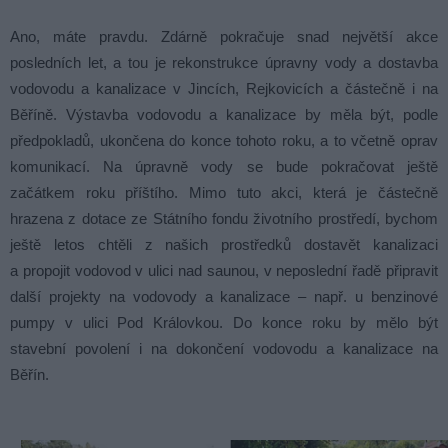
Ano, máte pravdu. Zdárně pokračuje snad největší akce
posledních let, a tou je rekonstrukce úpravny vody a dostavba
vodovodu a kanalizace v Jincích, Rejkovicích a částečně i na
Běříně. Výstavba vodovodu a kanalizace by měla být, podle
předpokladů, ukončena do konce tohoto roku, a to včetně oprav
komunikací. Na úpravně vody se bude pokračovat ještě
začátkem roku příštího. Mimo tuto akci, která je částečně
hrazena z dotace ze Státního fondu životního prostředí, bychom
ještě letos chtěli z našich prostředků dostavět kanalizaci
a propojit vodovod v ulici nad saunou, v neposlední řadě připravit
další projekty na vodovody a kanalizace – např. u benzinové
pumpy v ulici Pod Královkou. Do konce roku by mělo být
stavební povolení i na dokončení vodovodu a kanalizace na
Běřín.