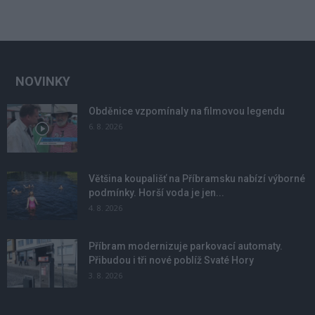
NOVINKY
Obděnice vzpomínaly na filmovou legendu
6. 8. 2026
Většina koupališť na Příbramsku nabízí výborné
podmínky. Horší voda je jen...
4. 8. 2026
Příbram modernizuje parkovací automaty.
Přibudou i tři nové poblíž Svaté Hory
3. 8. 2026