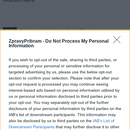
TAGY
Den řemesel
skanzen
Vysoký Chlumec
ZpravyPribram -
Do Not Process My Personal
Information
If you wish to opt-out of the sale, sharing to third parties, or
processing of your personal or sensitive information for
targeted advertising by us, please use the below opt-out
section to confirm your selection. Please note that after your
opt-out request is processed you may continue seeing
Předchozí článek
Následující článek
interest-based ads based on personal information utilized by
us or personal information disclosed to third parties prior to
Josef Řihák: Sloučení gymnázií
Mezi Novým rybníkem a Q-
your opt-out. You may separately opt-out of the further
byla blbost
klubem vzniká nová klidová zóna
disclosure of your personal information by third parties on the
IAB’s list of downstream participants. This information may
also be disclosed by us to third parties on the
IAB’s List of
SOUVISEJÍCÍ ČLÁNKY
Downstream Participants
that may further disclose it to other