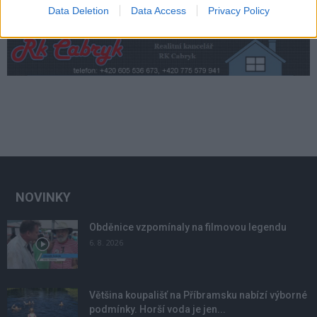
Data Deletion
Data Access
Privacy Policy
NOVINKY
Obděnice vzpomínaly na filmovou legendu
6. 8. 2026
Většina koupališť na Příbramsku nabízí výborné
podmínky. Horší voda je jen...