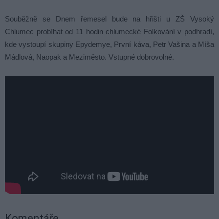
Souběžně se Dnem řemesel bude na hřišti u ZŠ Vysoký
Chlumec probíhat od 11 hodin chlumecké Folkování v podhradí,
kde vystoupí skupiny Epydemye, První káva, Petr Vašina a Míša
Mádlová, Naopak a Meziměsto. Vstupné dobrovolné.
Komentáře