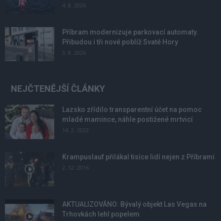
4. 8. 2026
Příbram modernizuje parkovací automaty.
Přibudou i tři nové poblíž Svaté Hory
3. 8. 2026
NEJČTENĚJŠÍ ČLÁNKY
Lazsko zřídilo transparentní účet na pomoc
mladé mamince, náhle postižené mrtvicí
14. 2. 2023
Krampuslauf přilákal tisíce lidí nejen z Příbrami
2. 12. 2016
AKTUALIZOVÁNO: Bývalý objekt Las Vegas na
Trhovkách lehl popelem