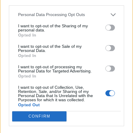
VÍCE OD AUTORA
third parties.
Personal Data Processing Opt Outs
Obděnice vzpomínaly na filmovou
legendu
I want to opt-out of the Sharing of my
personal data.
Sedlčansko
Opted In
Dnes se v Příbrami otevře výstava
I want to opt-out of the Sale of my
Personal Data.
Rovnováha života. Vernisáž nabídne
Opted In
i hudební a básnický program
Kultura
I want to opt-out of processing my
Personal Data for Targeted Advertising.
Festival hudby na zámku Dobříš sází na
Opted In
jedinečnou atmosféru. Klasiku propojí
I want to opt-out of Collection, Use,
s dalšími žánry i rodinným programem
Dobříšsko
Retention, Sale, and/or Sharing of my
Personal Data that Is Unrelated with the
Purposes for which it was collected.
Opted Out
CONFIRM