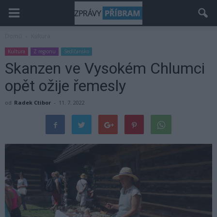
Domů
Kultura
Kultura
Z regionu
Sedlčansko
Skanzen ve Vysokém Chlumci
opět ožije řemesly
od
Radek Ctibor
-
11. 7. 2022