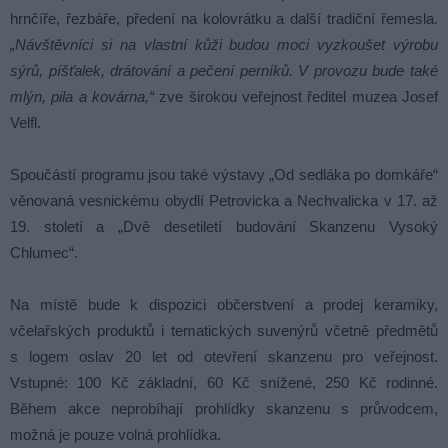
hrnčíře, řezbáře, předení na kolovrátku a další tradiční řemesla.
„Návštěvníci si na vlastní kůži budou moci vyzkoušet výrobu
sýrů, píšťalek, drátování a pečení perníků. V provozu bude také
mlýn, pila a kovárna,“
zve širokou veřejnost ředitel muzea Josef
Velfl.
Spoučástí programu jsou také výstavy „Od sedláka po domkáře“
věnovaná vesnickému obydlí Petrovicka a Nechvalicka v 17. až
19. století a „Dvě desetiletí budování Skanzenu Vysoký
Chlumec“.
Na místě bude k dispozici občerstvení a prodej keramiky,
včelařských produktů i tematických suvenýrů včetně předmětů
s logem oslav 20 let od otevření skanzenu pro veřejnost.
Vstupné: 100 Kč základní, 60 Kč snížené, 250 Kč rodinné.
Během akce neprobíhají prohlídky skanzenu s průvodcem,
možná je pouze volná prohlídka.