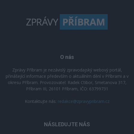
O nás
Zprávy Příbram je nezávislý zpravodajský webový portál,
přinášející informace především o aktuálním dění v Příbrami a v
okresu Příbram. Provozovatel: Radek Ctibor, Smetanova 317,
Příbram III, 26101 Příbram, IČO: 63799731
Kontaktujte nás:
redakce@zpravypribram.cz
NÁSLEDUJTE NÁS