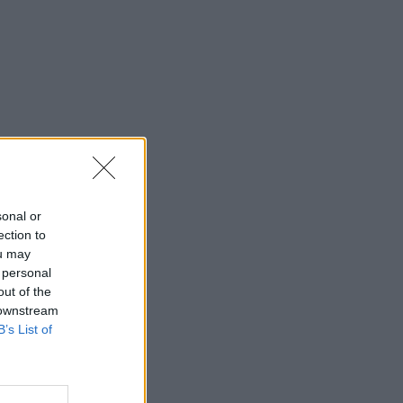
sonal or
ection to
ou may
 personal
out of the
 downstream
B’s List of