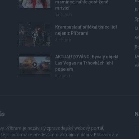
Ku
mamince, náhle postižené
mrtvicí
Kr
14. 2. 2023
Sp
Krampuslauf přilákal tisíce lidí
O
nejen z Příbrami
S
2. 12. 2016
R
D
u
AKTUALIZOVÁNO: Bývalý objekt
Las Vegas na Trhovkách lehl
V
popelem
8. 7. 2023
ás
N
vy Příbram je nezávislý zpravodajský webový portál,
ášející informace především o aktuálním dění v Příbrami a v