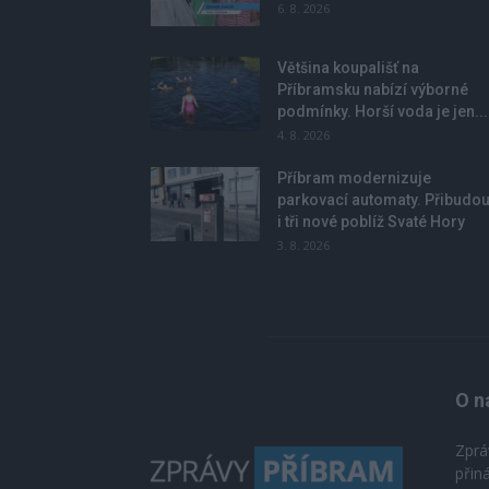
6. 8. 2026
Většina koupališť na
Příbramsku nabízí výborné
podmínky. Horší voda je jen...
4. 8. 2026
Příbram modernizuje
parkovací automaty. Přibudo
i tři nové poblíž Svaté Hory
3. 8. 2026
O n
Zprá
přin