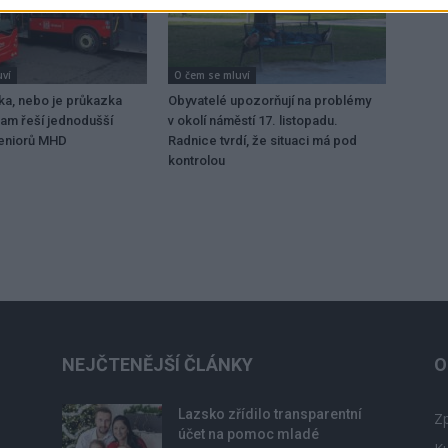
uví
O čem se mluví
ka, nebo je průkazka
Obyvatelé upozorňují na problémy
ram řeší jednodušší
v okolí náměstí 17. listopadu.
seniorů MHD
Radnice tvrdí, že situaci má pod
kontrolou
NEJČTENĚJŠÍ ČLÁNKY
O
Lazsko zřídilo transparentní
Zp
účet na pomoc mladé