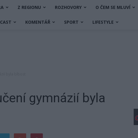
RA
Z REGIONU
ROZHOVORY
O ČEM SE MLUVÍ
DCAST
KOMENTÁŘ
SPORT
LIFESTYLE
zií byla blbost
učení gymnázií byla