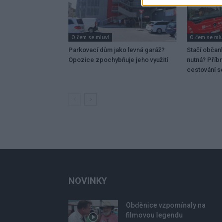
O čem se mluví
O čem se ml
Parkovací dům jako levná garáž?
Stačí občan
Opozice zpochybňuje jeho využití
nutná? Příb
cestování 
NOVINKY
Obděnice vzpomínaly na
filmovou legendu