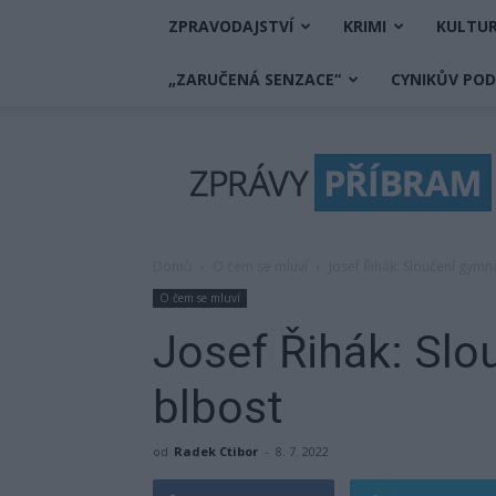
ZPRAVODAJSTVÍ
KRIMI
KULTU
„ZARUČENÁ SENZACE“
CYNIKŮV PO
Zprávy
Příbram
Domů
O čem se mluví
Josef Řihák: Sloučení gymná
O čem se mluví
Josef Řihák: Slo
blbost
od
Radek Ctibor
-
8. 7. 2022