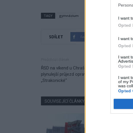
Persona
TAGY
gymnázium
Josef Řihák
sloučení
V
I want t
Opted 
SDÍLET
Facebook
Twitter
I want t
Opted 
I want 
Předchozí článek
Advertis
Opted 
ŘSD na víkend u Chraštiček a Zalužan umožní
plynulejší průjezd opravovaným úsekem
I want t
„Strakonické“
of my P
was col
Opted 
SOUVISEJÍCÍ ČLÁNKY
VÍCE OD AUTORA