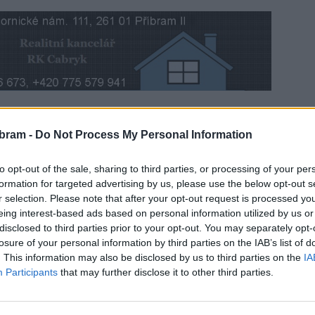
ch gymnázií je stále poměrně živé téma. Mluvilo se
bram -
Do Not Process My Personal Information
 Rakušanem a na jeho slova reagoval i bývalý hejtman
to opt-out of the sale, sharing to third parties, or processing of your per
formation for targeted advertising by us, please use the below opt-out s
r selection. Please note that after your opt-out request is processed y
eing interest-based ads based on personal information utilized by us or
disclosed to third parties prior to your opt-out. You may separately opt-
losure of your personal information by third parties on the IAB’s list of
. This information may also be disclosed by us to third parties on the
IA
Participants
that may further disclose it to other third parties.