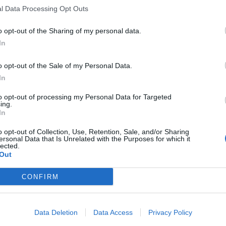
l Data Processing Opt Outs
ít Rakušan
o opt-out of the Sharing of my personal data.
In
o opt-out of the Sale of my Personal Data.
In
to opt-out of processing my Personal Data for Targeted
Následující článek
ing.
In
Skanzen ve Vysokém Chlumci opět ožije řemesly
o opt-out of Collection, Use, Retention, Sale, and/or Sharing
ersonal Data that Is Unrelated with the Purposes for which it
lected.
Out
CONFIRM
Data Deletion
Data Access
Privacy Policy