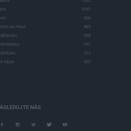
ltura
1302
imi
1047
ort
500
 čem se mluví
469
edlčansko
398
ožmitálsko
341
obříšsko
332
áš názor
305
ÁSLEDUJTE NÁS