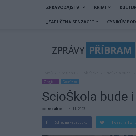
ZPRAVODAJSTVÍ
KRIMI
KULTU
„ZARUČENÁ SENZACE“
CYNIKŮV PO
Zprávy
Příbram
Domů
Z regionu
Dobříšsko
ScioŠkola bude i v
Z regionu
Dobříšsko
ScioŠkola bude i 
od
redakce
-
14. 11. 2023
Sdílet na Facebooku
Tweet na Twit