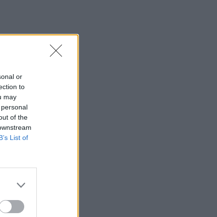
sonal or
ection to
ou may
 personal
out of the
 downstream
B’s List of