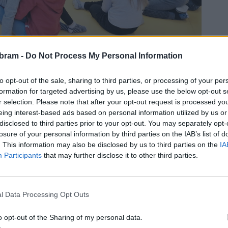
bram -
Do Not Process My Personal Information
to opt-out of the sale, sharing to third parties, or processing of your per
formation for targeted advertising by us, please use the below opt-out s
até stezce 1075, v níž je plánována rekonstrukce na školu
r selection. Please note that after your opt-out request is processed y
eing interest-based ads based on personal information utilized by us or
 13 žáků do každého ročníku. V prvním roce nabídne výuku
disclosed to third parties prior to your opt-out. You may separately opt-
0 žáků od 1. do 9. třídy. Školné, které se hradí 10 měsíců
losure of your personal information by third parties on the IAB’s list of
č / měsíc.
. This information may also be disclosed by us to third parties on the
IA
Participants
that may further disclose it to other third parties.
říšska. O vzniku školy jsme uvažovali již v minulosti, ale
 nyní podařilo,“
uvádí Jana Chárova z Rady ScioŠkol
zniku školy jsme obdrželi kolem 20 přihlášek. Ostatně ty
l Data Processing Opt Outs
o opt-out of the Sharing of my personal data.