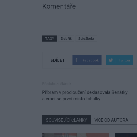
Komentáře
TAGY
Dobříš
ScioŠkola
SDÍLET
Facebook
Twitter
Předchozí článek
Příbram v prodloužení deklasovala Benátky
a vrací se první místo tabulky
SOUVISEJÍCÍ ČLÁNKY
VÍCE OD AUTORA