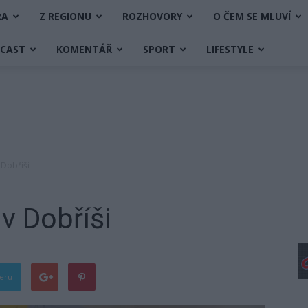
RA
Z REGIONU
ROZHOVORY
O ČEM SE MLUVÍ
DCAST
KOMENTÁŘ
SPORT
LIFESTYLE
 Dobříši
v Dobříši
teru