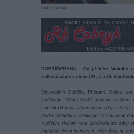
Foto: archiv školy
DOBŘÍŠ/PRAHA –
Od příštího školního r
Celkově půjde v rámci ČR již o 20. ScioŠkolu. 
Obyvatelům Dobříše, Příbrami, Mníšku pod
vzdělávání. Město Dobříš možnost rozšíření n
Jindřiška Romba:
„Jsem velmi ráda, že Scio si v
studia základního vzdělávání. V současné dob
v příštím školním roce ScioŠkola pro žáky ote
například slovní hodnocení, větší důraz na prác