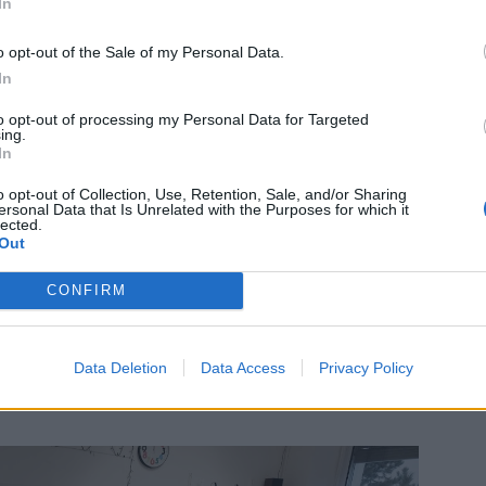
In
voj kompetencí, jako je například schopnost převzít
 týmu či respektovat ostatní. Chyby ve ScioŠkolách nejsou
o opt-out of the Sale of my Personal Data.
 ale jako prostředek pro další učení. Důraz je kladen na
In
to opt-out of processing my Personal Data for Targeted
ing.
ném, a především pak v budoucím světě. V něm už nejsou
In
ou specifické dovednosti, které když děti ovládnou, bude se
o opt-out of Collection, Use, Retention, Sale, and/or Sharing
ucnost
. K nim jsou vedeni žáci ScioŠkol. Jak daleko každý
ersonal Data that Is Unrelated with the Purposes for which it
lected.
í ušlapávat jim cesty, ale pomoci každému překonávat
Out
ahu dojít na této cestě co nejdál,“
upřesňuje Ondřej Šteffl,
l.
CONFIRM
m sálu Kulturního střediska
(Mírové náměstí 68) pořádá
Data Deletion
Data Access
Privacy Policy
v Dobříši i o konceptu školy. Vítána jsou i média. Hostem
cioŠkol.