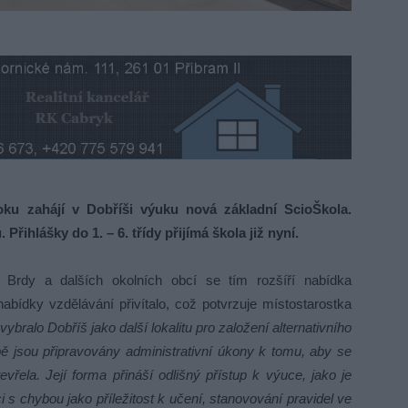
oku zahájí v Dobříši výuku nová základní ScioŠkola.
Přihlášky do 1. – 6. třídy přijímá škola již nyní.
 Brdy a dalších okolních obcí se tím rozšíří nabídka
abídky vzdělávání přivítalo, což potvrzuje místostarostka
ybralo Dobříš jako další lokalitu pro založení alternativního
ě jsou připravovány administrativní úkony k tomu, aby se
vřela. Její forma přináší odlišný přístup k výuce, jako je
i s chybou jako příležitost k učení, stanovování pravidel ve