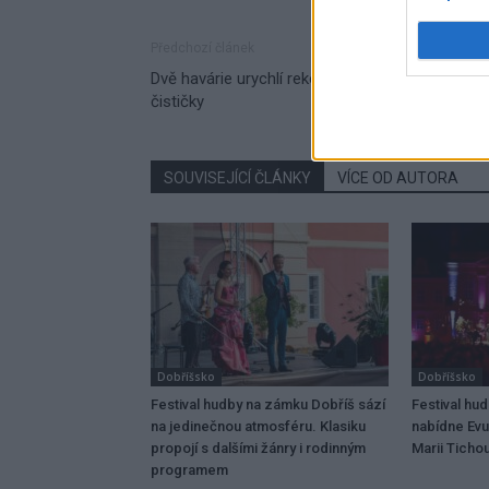
Předchozí článek
Dvě havárie urychlí rekonstrukci příbramské
čističky
SOUVISEJÍCÍ ČLÁNKY
VÍCE OD AUTORA
Dobříšsko
Dobříšsko
Festival hudby na zámku Dobříš sází
Festival hu
na jedinečnou atmosféru. Klasiku
nabídne Evu
propojí s dalšími žánry i rodinným
Marii Tichou
programem