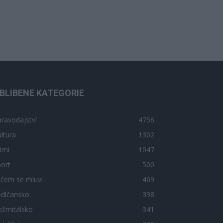
BLÍBENÉ KATEGORIE
ravodajství
4756
ltura
1302
imi
1047
ort
500
 čem se mluví
469
edlčansko
398
ožmitálsko
341