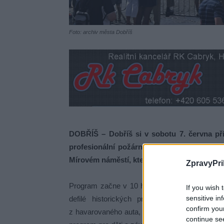
Foto: archiv města Dobříš
DOBŘÍŠ – Dobříš si v sobotu 7. června př
profesionální požární ochrany a 140 let d
Mírovém náměstí, které bude pro tuto přílež
ZpravyPri
Program začne v 10 hodin a nabídne ukázky 
If you wish 
sensitive in
defilé historických praporů i vystoupení 
confirm you
z havarovaného auta, záchrana osob z výšky n
continue se