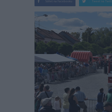
Sdílet na Facebooku
Tweet na Twit