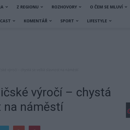
RA
Z REGIONU
ROZHOVORY
O ČEM SE MLUVÍ
DCAST
KOMENTÁŘ
SPORT
LIFESTYLE
čské výročí – chystá se velká slavnost na náměstí
sičské výročí – chystá
t na náměstí