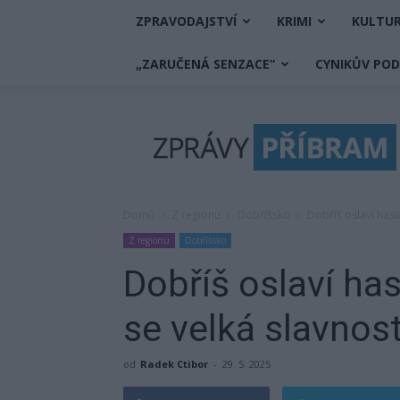
ZPRAVODAJSTVÍ
KRIMI
KULTU
„ZARUČENÁ SENZACE“
CYNIKŮV PO
Zprávy
Příbram
Domů
Z regionu
Dobříšsko
Dobříš oslaví hasi
Z regionu
Dobříšsko
Dobříš oslaví ha
se velká slavnos
od
Radek Ctibor
-
29. 5. 2025