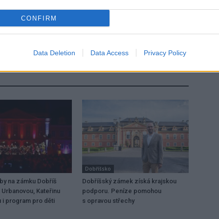
CONFIRM
Následující článek
Cynikův podcast: Romy neparodujeme, smějeme
se spíše extremistům, říká režisér Tomáš Burian
Data Deletion
Data Access
Privacy Policy
Dobříšsko
dby na zámku Dobříš
Dobříšský zámek získá krajskou
 Urbanovou, Kateřinu
podporu. Peníze pomohou
 i program pro děti
s opravou střechy