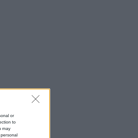
sonal or
ection to
ou may
 personal