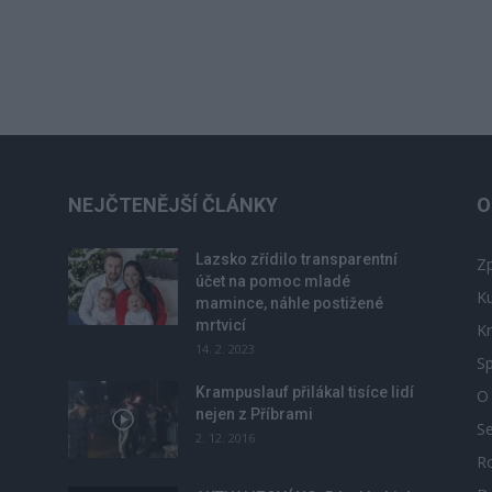
NEJČTENĚJŠÍ ČLÁNKY
O
Lazsko zřídilo transparentní
Zp
účet na pomoc mladé
Ku
mamince, náhle postižené
mrtvicí
Kr
14. 2. 2023
Sp
Krampuslauf přilákal tisíce lidí
O
nejen z Příbrami
S
2. 12. 2016
R