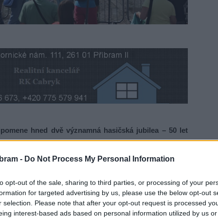
ipomene hned dvě významná hasičská jubilea – 50 let
obrovolného hasičského sboru. Oslavy se uskuteční na
itost uzavřeno.
bram -
Do Not Process My Personal Information
zásahů záchranných složek, moderní hasičskou techniku,
to opt-out of the sale, sharing to third parties, or processing of your per
formation for targeted advertising by us, please use the below opt-out s
mladých hasičů. K vidění bude například vyprošťování
r selection. Please note that after your opt-out request is processed y
ebo hašení hořícího oleje. Chybět nebude ani doprovodný
eing interest-based ads based on personal information utilized by us or