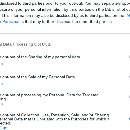
tro od 16 hodin.
disclosed to third parties prior to your opt-out. You may separately opt-
losure of your personal information by third parties on the IAB’s list of
ejí na zajištění bezpečnosti v našem regionu,“
. This information may also be disclosed by us to third parties on the
uvedl ředitel
IA
Participants
that may further disclose it to other third parties.
iči navíc letos slaví 140 let své činnosti.
„Jsme srdcem
el SDH Dobříš Jiří Zajíček.
l Data Processing Opt Outs
esionálními i dobrovolnými hasiči a dalšími složkami IZS.
o opt-out of the Sharing of my personal data.
In
o opt-out of the Sale of my Personal Data.
In
to opt-out of processing my Personal Data for Targeted
ing.
In
o opt-out of Collection, Use, Retention, Sale, and/or Sharing
ersonal Data that Is Unrelated with the Purposes for which it
lected.
Out