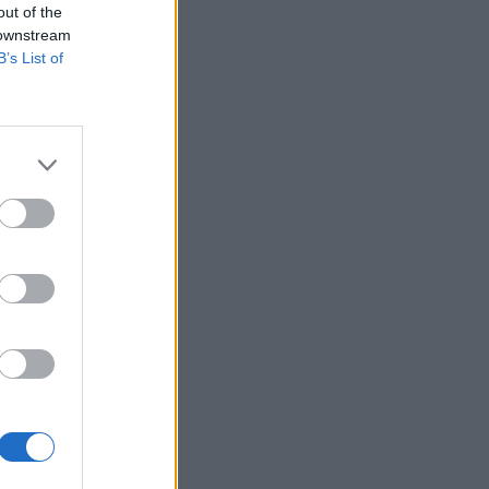
out of the
 downstream
B’s List of