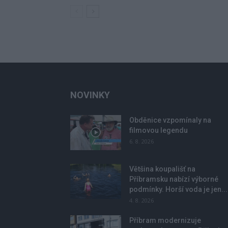
NOVINKY
Obděnice vzpomínaly na
filmovou legendu
6. 8. 2026
Většina koupališť na
Příbramsku nabízí výborné
podmínky. Horší voda je jen...
4. 8. 2026
Příbram modernizuje