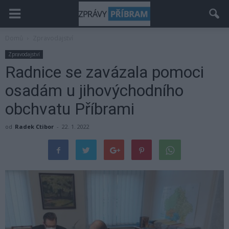
Domů
Zpravodajství
Zpravodajství
Radnice se zavázala pomoci
osadám u jihovýchodního
obchvatu Příbrami
od
Radek Ctibor
-
22. 1. 2022