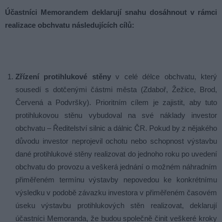
Účastníci Memorandem deklarují snahu dosáhnout v rámci
realizace obchvatu následujících cílů:
Zřízení protihlukové stěny
v celé délce obchvatu, který
sousedí s dotčenými částmi města (Zdaboř, Žežice, Brod,
Červená a Podvršky). Prioritním cílem je zajistit, aby tuto
protihlukovou stěnu vybudoval na své náklady investor
obchvatu – Ředitelství silnic a dálnic ČR. Pokud by z nějakého
důvodu investor neprojevil ochotu nebo schopnost výstavbu
dané protihlukové stěny realizovat do jednoho roku po uvedení
obchvatu do provozu a veškerá jednání o možném náhradním
přiměřeném termínu výstavby nepovedou ke konkrétnímu
výsledku v podobě závazku investora v přiměřeném časovém
úseku výstavbu protihlukových stěn realizovat, deklarují
účastníci Memoranda, že budou společně činit veškeré kroky