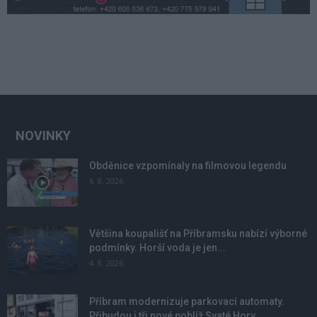
NOVINKY
Obděnice vzpomínaly na filmovou legendu
6. 8. 2026
Většina koupališť na Příbramsku nabízí výborné
podmínky. Horší voda je jen...
4. 8. 2026
Příbram modernizuje parkovací automaty.
Přibudou i tři nové poblíž Svaté Hory