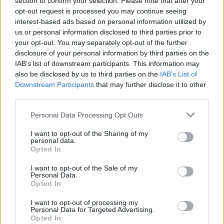
section to confirm your selection. Please note that after your
opt-out request is processed you may continue seeing
interest-based ads based on personal information utilized by
us or personal information disclosed to third parties prior to
Zajištění
, aby po vybudování obchvatu docházelo
your opt-out. You may separately opt-out of the further
k dlouhodobému a systematickému snižování dopadů
disclosure of your personal information by third parties on the
IAB’s list of downstream participants. This information may
dopravního provozu, spojeného s existencí a užívání
also be disclosed by us to third parties on the
IAB’s List of
obchvatu, v okolí obchvatu, a to zejména v ulicích Zdabořská
Downstream Participants
that may further disclose it to other
a Brodská (tzn. provedení příslušných kroků k adekvátní
third parties.
regulaci dopravy – omezení nejvyšší povolené rychlosti,
Personal Data Processing Opt Outs
provádění opatření ke zklidnění dopravy, omezení vjezdu
nákladních vozidel a podobně).
I want to opt-out of the Sharing of my
personal data.
Opted In
Komentáře
I want to opt-out of the Sale of my
Personal Data.
Opted In
I want to opt-out of processing my
Personal Data for Targeted Advertising.
TAGY
jihovýchodní obchvat
memorandum
osady
pomoc
Opted In
Příbram