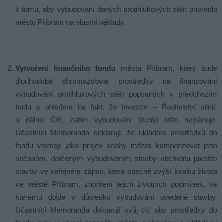
k tomu, aby vybudování daných protihlukových stěn provedlo
město Příbram na vlastní náklady.
Vytvoření finančního fondu
města Příbram, který bude
dlouhodobě shromažďovat prostředky na financování
vybudování protihlukových stěn popsaných v předchozím
bodu s ohledem na fakt, že investor – Ředitelství silnic
a dálnic ČR, zatím vybudování těchto stěn neplánuje.
Účastníci Memoranda deklarují, že ukládání prostředků do
fondu vnímají jako projev snahy města kompenzovat jeho
občanům, dotčeným vybudováním stavby obchvatu jakožto
stavby ve veřejném zájmu, která obecně zvýší kvalitu života
ve městě Příbram, zhoršení jejich životních podmínek, ke
kterému dojde v důsledku vybudování uvedené stavby.
Účastníci Memoranda deklarují svůj cíl, aby prostředky do