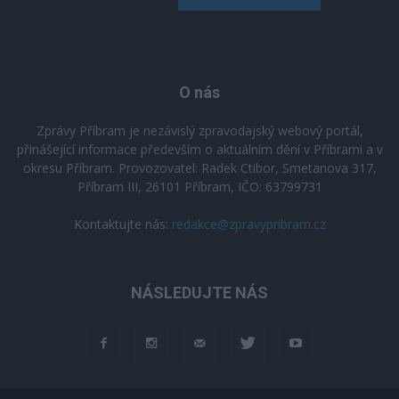
O nás
Zprávy Příbram je nezávislý zpravodajský webový portál,
přinášející informace především o aktuálním dění v Příbrami a v
okresu Příbram. Provozovatel: Radek Ctibor, Smetanova 317,
Příbram III, 26101 Příbram, IČO: 63799731
Kontaktujte nás:
redakce@zpravypribram.cz
NÁSLEDUJTE NÁS