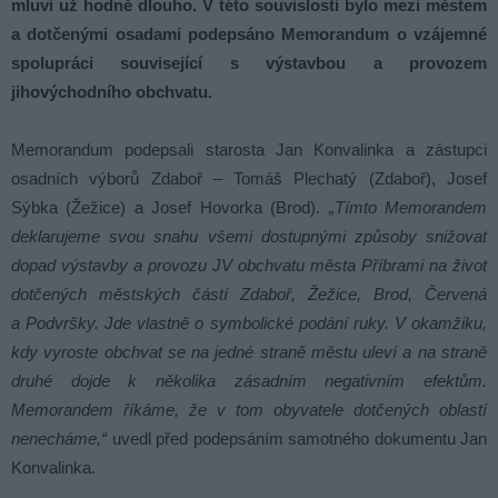
mluví už hodně dlouho. V této souvislosti bylo mezi městem
a dotčenými osadami podepsáno Memorandum o vzájemné
spolupráci související s výstavbou a provozem
jihovýchodního obchvatu.
Memorandum podepsali starosta Jan Konvalinka a zástupci
osadních výborů Zdaboř – Tomáš Plechatý (Zdaboř), Josef
Sýbka (Žežice) a Josef Hovorka (Brod).
„Tímto Memorandem
deklarujeme svou snahu všemi dostupnými způsoby snižovat
dopad výstavby a provozu JV obchvatu města Příbrami na život
dotčených městských částí Zdaboř, Žežice, Brod, Červená
a Podvršky. Jde vlastně o symbolické podání ruky. V okamžiku,
kdy vyroste obchvat se na jedné straně městu uleví a na straně
druhé dojde k několika zásadním negativním efektům.
Memorandem říkáme, že v tom obyvatele dotčených oblastí
nenecháme,“
uvedl před podepsáním samotného dokumentu Jan
Konvalinka.