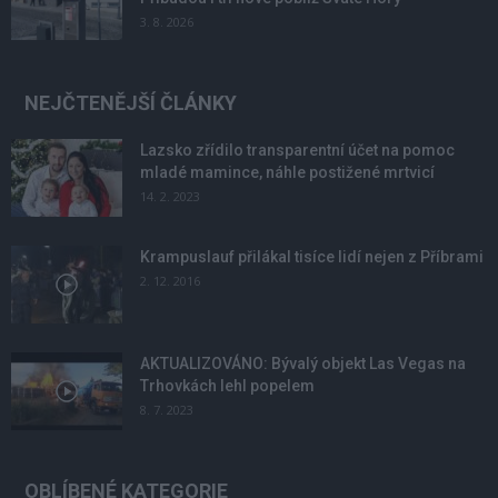
3. 8. 2026
NEJČTENĚJŠÍ ČLÁNKY
Lazsko zřídilo transparentní účet na pomoc
mladé mamince, náhle postižené mrtvicí
14. 2. 2023
Krampuslauf přilákal tisíce lidí nejen z Příbrami
2. 12. 2016
AKTUALIZOVÁNO: Bývalý objekt Las Vegas na
Trhovkách lehl popelem
8. 7. 2023
OBLÍBENÉ KATEGORIE