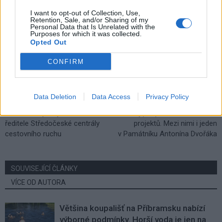
I want to opt-out of Collection, Use,
Retention, Sale, and/or Sharing of my
Personal Data that Is Unrelated with the
Purposes for which it was collected.
Opted Out
CONFIRM
Data Deletion
Data Access
Privacy Policy
Předchozí článek
Následující článek
Středočeský kraj hledá nového
Kraj podpoří šest kulturních
ředitele Středočeské centrály
projektů. Mezi nimi i jeden
cestovního ruchu
v Památníku Antonína Dvořáka
SOUVISEJÍCÍ ČLÁNKY
VÍCE OD AUTORA
Většina koupališť na Příbramsku nabízí
výborné podmínky. Horší voda je jen na