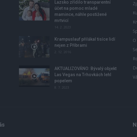
Lazsko zřídilo transparentní
Zp
účet na pomoc mladé
Ku
mamince, náhle postižené
mrtvicí
Kr
14. 2. 2023
Sp
Krampuslauf přilákal tisíce lidí
O
nejen z Příbrami
S
2. 12. 2016
R
D
u
AKTUALIZOVÁNO: Bývalý objekt
Las Vegas na Trhovkách lehl
V
popelem
8. 7. 2023
ás
N