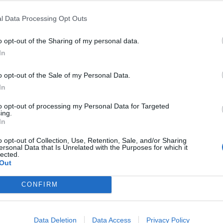
mo u sebe v obci a následně nasbíraný materiál převezou do
klem jsou trvanlivé potraviny a hygienické potřeby,“
doplnil
l Data Processing Opt Outs
o opt-out of the Sharing of my personal data.
In
volníci, kterých se v průběhu týdne na město a Městské
yto osoby jsou využívány na různých místech dle aktuální
o opt-out of the Sale of my Personal Data.
In
to opt-out of processing my Personal Data for Targeted
tovní zařízení města kromě možnosti ubytování aktuálně
ing.
policii a dobrovolníky, kteří přijímají a třídí materiál ve
In
žuje také Centrum sociálních a zdravotních služeb. Mezi
o opt-out of Collection, Use, Retention, Sale, and/or Sharing
kteří zajišťují dopravu či pronájmy nákladních automobilů
ersonal Data that Is Unrelated with the Purposes for which it
lected.
Out
Eva Švehlová,
CONFIRM
tisková mluvčí města Příbram
Data Deletion
Data Access
Privacy Policy