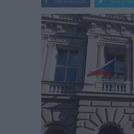
Sdílet na Facebooku
Tweet na Twit