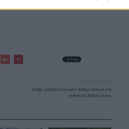
Následující článek
Podle jednání krizového štábu nemusí mít
veřejnost žádné obavy