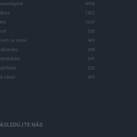
ravodajství
4756
ltura
1302
imi
1047
ort
500
 čem se mluví
469
edlčansko
398
ožmitálsko
341
obříšsko
332
áš názor
305
ÁSLEDUJTE NÁS