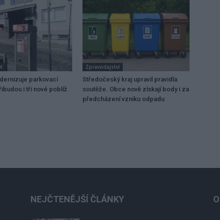
í
Zpravodajství
dernizuje parkovací
Středočeský kraj upravil pravidla
ibudou i tři nové poblíž
soutěže. Obce nově získají body i za
předcházení vzniku odpadu
NEJČTENĚJŠÍ ČLÁNKY
O