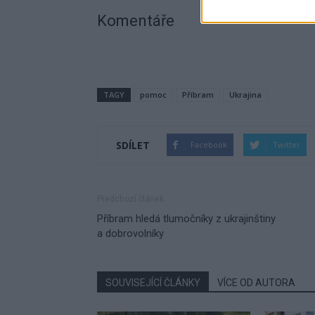
Komentáře
TAGY
pomoc
Příbram
Ukrajina
SDÍLET
Facebook
Twitter
Předchozí článek
Příbram hledá tlumočníky z ukrajinštiny
a dobrovolníky
SOUVISEJÍCÍ ČLÁNKY
VÍCE OD AUTORA