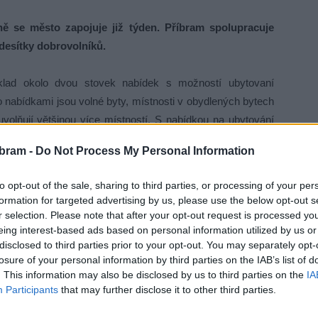
se město zapojuje již týden. Příbram spolupracuje
 desítky dobrovolníků.
klad okolo dvou stovek nabídek s možností ubytovaní
o nabídkami jsou volné byty, místnosti v obydlených bytech
uvolňují většinou více místností. S nabídkou na ubytování
. Všechny tyto kontakty byly předány do Centra pro integraci
bram -
Do Not Process My Personal Information
jících rodin.
„Zatím bylo na Příbramsku tímto způsobem,
ána přibližně stovka obyvatel Ukrajiny. Využívané jsou také
to opt-out of the sale, sharing to third parties, or processing of your per
ktuálně jsou to krizové byty či kapacity v hotelu zimního
formation for targeted advertising by us, please use the below opt-out s
 zařazeni, jsou ubytováváni přes soukromé osoby či firmy,
r selection. Please note that after your opt-out request is processed y
eing interest-based ads based on personal information utilized by us or
aměstnanců,“
uvedl starosta Jan Konvalinka.
disclosed to third parties prior to your opt-out. You may separately opt-
losure of your personal information by third parties on the IAB’s list of
ině bylo otevřeno v pondělí 28. února. Od té doby se na
. This information may also be disclosed by us to third parties on the
IA
okolo dvaceti tun pomoci, přičemž třetina byla již odvezena
Participants
that may further disclose it to other third parties.
 odvozu.
„Do humanitární sbírky se zapojují také okolní obce,