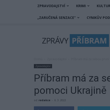
ZPRAVODAJSTVÍ
KRIMI
KULTU
„ZARUČENÁ SENZACE“
CYNIKŮV PO
Zprávy
Příbram
Domů
Zpravodajství
Příbram má za sebou první
Zpravodajství
Příbram má za s
pomoci Ukrajině
od
redakce
-
6. 3. 2022