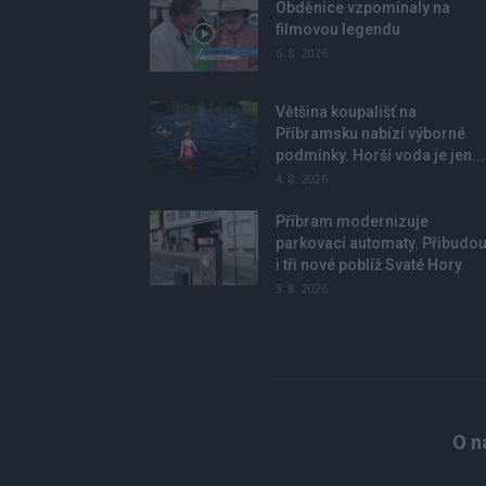
Obděnice vzpomínaly na
filmovou legendu
6. 8. 2026
Většina koupališť na
Příbramsku nabízí výborné
podmínky. Horší voda je jen...
4. 8. 2026
Příbram modernizuje
parkovací automaty. Přibudo
i tři nové poblíž Svaté Hory
3. 8. 2026
O n