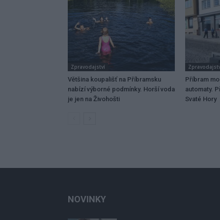
Zpravodajství
Zpravodajstv
Většina koupališť na Příbramsku
Příbram mo
nabízí výborné podmínky. Horší voda
automaty. Př
je jen na Živohošti
Svaté Hory
NOVINKY