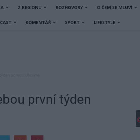
RA
Z REGIONU
ROZHOVORY
O ČEM SE MLUVÍ
DCAST
KOMENTÁŘ
SPORT
LIFESTYLE
 týden pomoci Ukrajině
ebou první týden