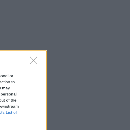
sonal or
ection to
ou may
 personal
out of the
 downstream
B’s List of