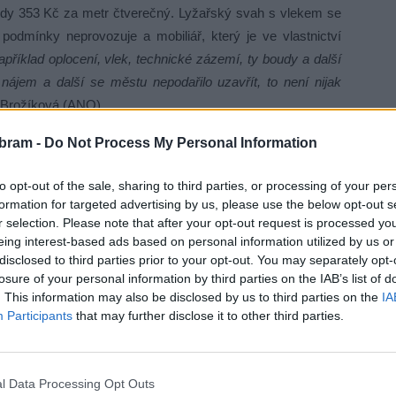
edy 353 Kč za metr čtverečný. Lyžařský svah s vlekem se
podmínky neprovozuje a mobiliář, který je ve vlastnictví
příklad oplocení, vlek, technické zázemí, ty boudy a další
nájem a další se městu nepodařilo uzavřít, to není nijak
 Brožíková (ANO).
bram -
Do Not Process My Personal Information
itě, protože jediný, který je nyní nepatří je právě ten pod
ít pro sjezd na kola a pro běžce Spartan Race Tyto věci
to opt-out of the sale, sharing to third parties, or processing of your per
ní města Renáta Vesecká (Příbramáci pro Příbram).
formation for targeted advertising by us, please use the below opt-out s
r selection. Please note that after your opt-out request is processed y
eing interest-based ads based on personal information utilized by us or
a symbolickou korunu, kterou město s TJ Baník uzavřelo
disclosed to third parties prior to your opt-out. You may separately opt-
a platila do 31. 12. 2013, neobsahuje termín, do kdy se tak
losure of your personal information by third parties on the IAB’s list of
lu právně nevynutilelná a tudíž pokud má Příbram o pozemek
. This information may also be disclosed by us to third parties on the
IA
Participants
that may further disclose it to other third parties.
říklad zastupitelka Dagmar Říhová (Šance pro Příbram).
rajeřina. Nevím, jestli toto je zrovna to, co naše město
l Data Processing Opt Outs