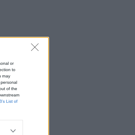
sonal or
ection to
ou may
 personal
out of the
 downstream
B’s List of