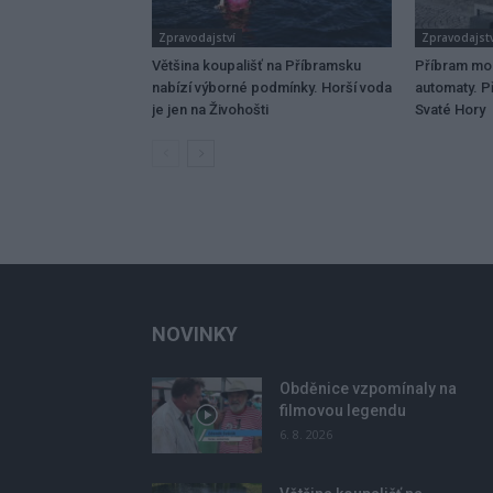
Zpravodajství
Zpravodajstv
Většina koupališť na Příbramsku
Příbram mo
nabízí výborné podmínky. Horší voda
automaty. Př
je jen na Živohošti
Svaté Hory
NOVINKY
Obděnice vzpomínaly na
filmovou legendu
6. 8. 2026