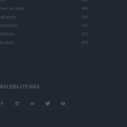
 čem se mluví
469
edlčansko
398
ožmitálsko
341
obříšsko
332
áš názor
305
ÁSLEDUJTE NÁS