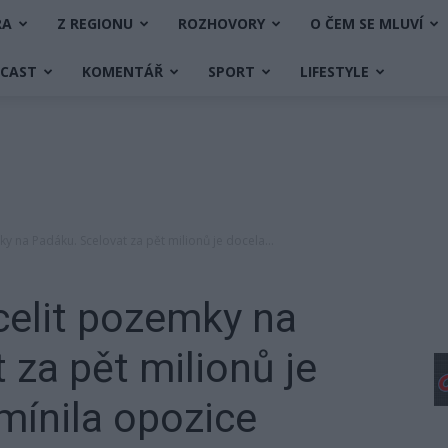
RA
Z REGIONU
ROZHOVORY
O ČEM SE MLUVÍ
DCAST
KOMENTÁŘ
SPORT
LIFESTYLE
y na Padáku. Scelovat za pět milionů je docela...
celit pozemky na
 za pět milionů je
 mínila opozice