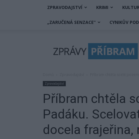
ZPRAVODAJSTVÍ
KRIMI
KULTU
„ZARUČENÁ SENZACE“
CYNIKŮV PO
Zprávy
Příbram
Domů
Zpravodajství
Příbram chtěla scelit pozemk
Zpravodajství
Příbram chtěla s
Padáku. Scelovat
docela frajeřina,