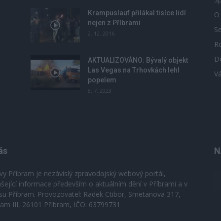
Krampuslauf přilákal tisíce lidí
O
nejen z Příbrami
S
2. 12. 2016
R
D
u
AKTUALIZOVÁNO: Bývalý objekt
Las Vegas na Trhovkách lehl
V
popelem
8. 7. 2023
ás
N
vy Příbram je nezávislý zpravodajský webový portál,
ášející informace především o aktuálním dění v Příbrami a v
su Příbram. Provozovatel: Radek Ctibor, Smetanova 317,
ram III, 26101 Příbram, IČO: 63799731