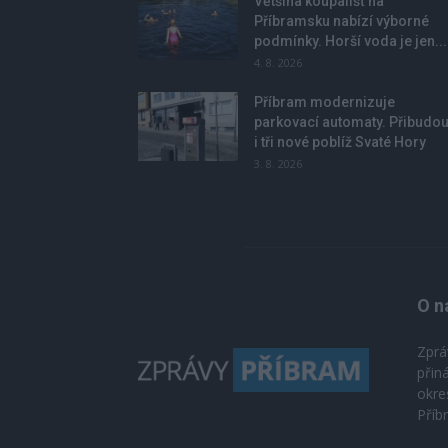
Většina koupališť na
Příbramsku nabízí výborné
podmínky. Horší voda je jen...
4. 8. 2026
Příbram modernizuje
parkovací automaty. Přibudo
i tři nové poblíž Svaté Hory
3. 8. 2026
O n
Zprá
přin
okre
Příb