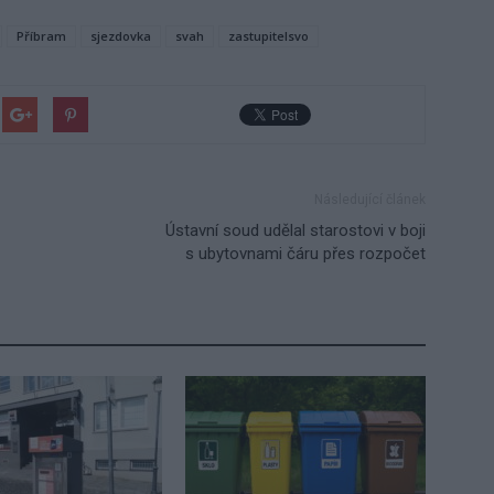
Příbram
sjezdovka
svah
zastupitelsvo
Následující článek
Ústavní soud udělal starostovi v boji
s ubytovnami čáru přes rozpočet