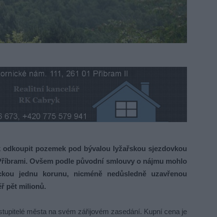
 odkoupit pozemek pod bývalou lyžařskou sjezdovkou
 v Příbrami. Ovšem podle původní smlouvy o nájmu mohlo
ckou jednu korunu, nicméně nedůsledně uzavřenou
ř pět milionů.
tupitelé města na svém zářijovém zasedání. Kupní cena je