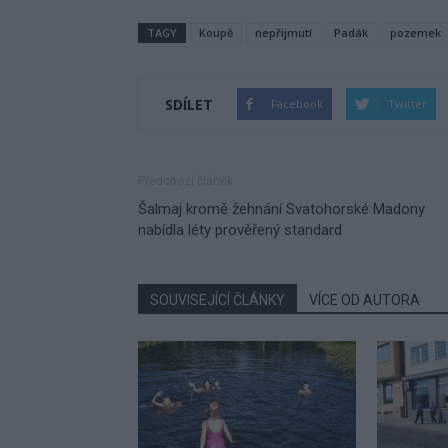
TAGY
Koupě
nepřijmutí
Padák
pozemek
SDÍLET
Facebook
Twitter
Předchozí článek
Šalmaj kromě žehnání Svatohorské Madony
nabídla léty prověřený standard
SOUVISEJÍCÍ ČLÁNKY
VÍCE OD AUTORA