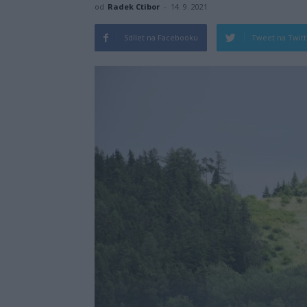
od
Radek Ctibor
-
14. 9. 2021
Sdílet na Facebooku
Tweet na Twit