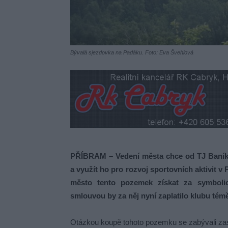
Bývalá sjezdovka na Padáku. Foto: Eva Švehlová
PŘÍBRAM – Vedení města chce od TJ Baník
a využít ho pro rozvoj sportovních aktivit
město tento pozemek získat za symboli
smlouvou by za něj nyní zaplatilo klubu témě
Otázkou koupě tohoto pozemku se zabývali zas