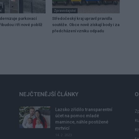
í
Zpravodajství
dernizuje parkovací
Středočeský kraj upravil pravidla
ibudou i tři nové poblíž
soutěže. Obce nově získají body i za
předcházení vzniku odpadu
NEJČTENĚJŠÍ ČLÁNKY
O
Lazsko zřídilo transparentní
Zp
účet na pomoc mladé
Ku
mamince, náhle postižené
mrtvicí
Kr
14. 2. 2023
Sp