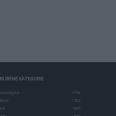
BLÍBENÉ KATEGORIE
ravodajství
4756
ltura
1302
imi
1047
ort
500