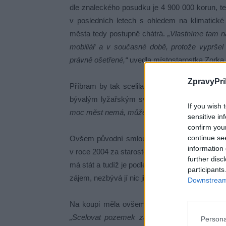
dle znaleckého posudku je 4 900 000 korun, t
v posledních letech s ohledem na klimatické 
města tedy postupně chátrá.
„Vlastníme tam na
mobiliář a v současné době, protože vypršel 
právně ošetřené,“
uvedla místostarostka Zorka
ZpravyPri
Příbram by tak scelila své pozemky v této lokal
bývalým lyžařským svahem.
„Chceme to využ
If you wish 
moc měst nemá, může to přilákat lidi,“
míní rad
sensitive in
confirm you
continue se
Ovšem původní smlouva o budoucím prodeji z
information 
v roce 2004 za starostování Ivana Fuksy (ODS) 
further disc
má stát a tudíž je podle právního názoru oddí
participants
zájem, nezbývá jí nic jiného než ho koupit.
Downstream 
Na koupi měla ovšem poněkud jiný názor nap
„Scelovat pozemek za pět milionů je docela f
Persona