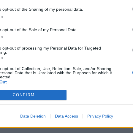
 pozemek ale není v současné době v dobrém stavu. Kolik
o opt-out of the Sharing of my personal data.
“
zeptala se v diskuzi s tím, proč si zmíné sportovní oddíly
In
 samy.
o opt-out of the Sale of my Personal Data.
, že sportovní kluby, kterým by město svah pak pronajalo
In
mi, o které budou žádat a je tam také spoluúčast města, ale
to opt-out of processing my Personal Data for Targeted
vé práce a energie. Její slova pak všem přítomným ještě
ing.
slovy, nelze nyní určit, jak velká částka by to měla být, ale
In
měly svah pronájmu by do něj investovaly jak své prostředky
o opt-out of Collection, Use, Retention, Sale, and/or Sharing
i o nutnost odkupu.“
ersonal Data that Is Unrelated with the Purposes for which it
lected.
Out
, proti 5 a zdrželo se 6 návrh koupě pozemku pod bývalou
CONFIRM
Data Deletion
Data Access
Privacy Policy