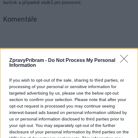
laviček a případně stolků pro posezení.
Komentáře
TAGY
Čekalíkovský rybník
dotace
odbahnění
Příbram
Zelená páteř
ZpravyPribram -
Do Not Process My Personal
Information
If you wish to opt-out of the sale, sharing to third parties, or
processing of your personal or sensitive information for
targeted advertising by us, please use the below opt-out
section to confirm your selection. Please note that after your
opt-out request is processed you may continue seeing
interest-based ads based on personal information utilized by
us or personal information disclosed to third parties prior to
Předchozí článek
Následující článek
your opt-out. You may separately opt-out of the further
Proluka v centru Dobříše je po
Jaké budou hlavní investice
disclosure of your personal information by third parties on the
čtyřech letech opět přístupná
města v roce 2021