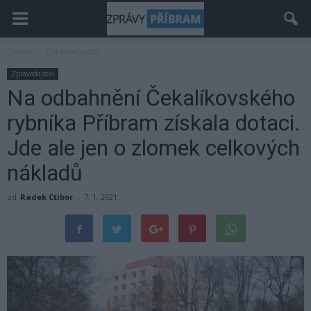
Domů
Zpravodajství
Zpravodajství
Na odbahnění Čekalíkovského
rybníka Příbram získala dotaci.
Jde ale jen o zlomek celkových
nákladů
od
Radek Ctibor
-
7. 1. 2021