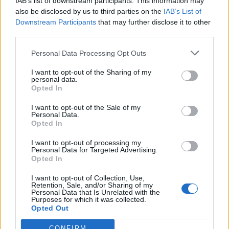
IAB’s list of downstream participants. This information may
veřejnosti
also be disclosed by us to third parties on the
IAB’s List of
Downstream Participants
that may further disclose it to other
third parties.
SOUVISEJÍCÍ ČLÁNKY
Personal Data Processing Opt Outs
VÍCE OD AUTORA
I want to opt-out of the Sharing of my
personal data.
Většina koupališť na Příbramsku nabízí
Opted In
výborné podmínky. Horší voda je jen na
I want to opt-out of the Sale of my
Živohošti
Zpravodajství
Personal Data.
Opted In
Příbram modernizuje parkovací automaty.
I want to opt-out of processing my
Přibudou i tři nové poblíž Svaté Hory
Personal Data for Targeted Advertising.
Opted In
Zpravodajství
I want to opt-out of Collection, Use,
Středočeský kraj upravil pravidla soutěže.
Retention, Sale, and/or Sharing of my
Personal Data that Is Unrelated with the
Obce nově získají body i za předcházení
Purposes for which it was collected.
vzniku odpadu
Opted Out
Zpravodajství
CONFIRM