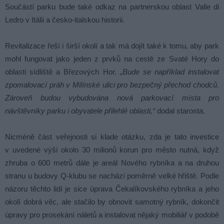
Součástí parku bude také odkaz na partnerskou oblast Valle di
Ledro v Itálii a česko-italskou historii.
Revitalizace řeší i širší okolí a tak má dojít také k tomu, aby park
mohl fungovat jako jeden z prvků na cestě ze Svaté Hory do
oblasti sídliště a Březových Hor.
„Bude se například instalovat
zpomalovací práh v Milínské ulici pro bezpečný přechod chodců.
Zároveň budou vybudována nová parkovací místa pro
návštěvníky parku i obyvatele přilehlé oblasti,“
dodal starosta.
Nicméně část veřejnosti si klade otázku, zda je tato investice
v uvedené výši okolo 30 milionů korun pro město nutná, když
zhruba o 600 metrů dále je areál Nového rybníka a na druhou
stranu u budovy Q-klubu se nachází poměrně velké hřiště. Podle
názoru těchto lidí je sice úprava Čekalíkovského rybníka a jeho
okolí dobrá věc, ale stačilo by obnovit samotný rybník, dokončit
úpravy pro prosekání náletů a instalovat nějaký mobiliář v podobě