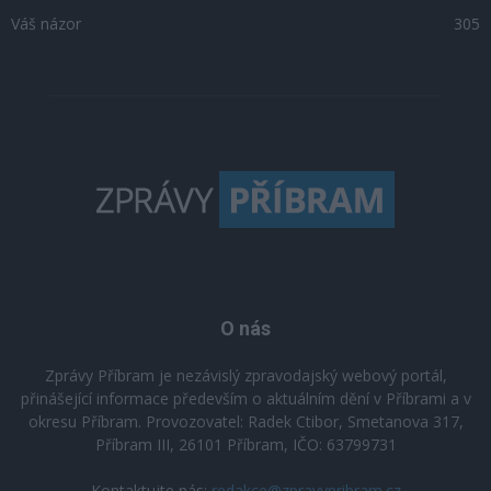
Váš názor
305
O nás
Zprávy Příbram je nezávislý zpravodajský webový portál,
přinášející informace především o aktuálním dění v Příbrami a v
okresu Příbram. Provozovatel: Radek Ctibor, Smetanova 317,
Příbram III, 26101 Příbram, IČO: 63799731
Kontaktujte nás:
redakce@zpravypribram.cz