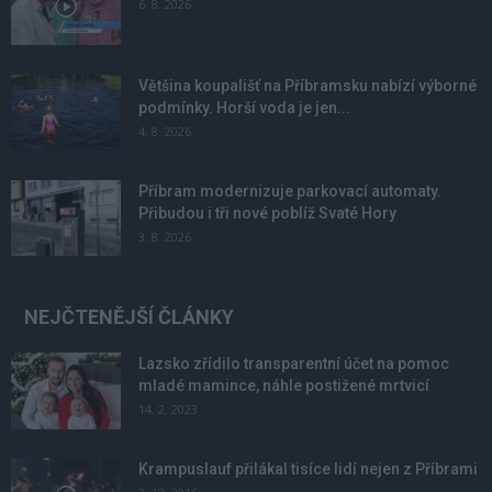
6. 8. 2026
Většina koupališť na Příbramsku nabízí výborné
podmínky. Horší voda je jen...
4. 8. 2026
Příbram modernizuje parkovací automaty.
Přibudou i tři nové poblíž Svaté Hory
3. 8. 2026
NEJČTENĚJŠÍ ČLÁNKY
Lazsko zřídilo transparentní účet na pomoc
mladé mamince, náhle postižené mrtvicí
14. 2. 2023
Krampuslauf přilákal tisíce lidí nejen z Příbrami