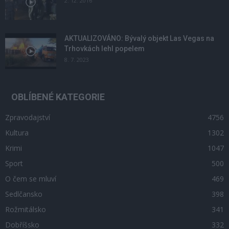
2. 12. 2016
AKTUALIZOVÁNO: Bývalý objekt Las Vegas na
Trhovkách lehl popelem
8. 7. 2023
OBLÍBENÉ KATEGORIE
Zpravodajství
4756
Kultura
1302
Krimi
1047
Sport
500
O čem se mluví
469
Sedlčansko
398
Rožmitálsko
341
Dobříšsko
332