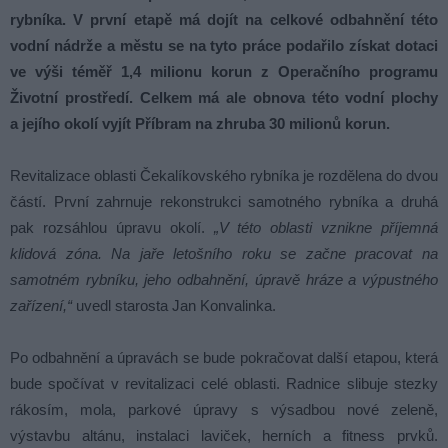
rybníka. V první etapě má dojít na celkové odbahnění této
vodní nádrže a městu se na tyto práce podařilo získat dotaci
ve výši téměř 1,4 milionu korun z Operačního programu
Životní prostředí. Celkem má ale obnova této vodní plochy
a jejího okolí vyjít Příbram na zhruba 30 milionů korun.
Revitalizace oblasti Čekalíkovského rybníka je rozdělena do dvou
částí. První zahrnuje rekonstrukci samotného rybníka a druhá
pak rozsáhlou úpravu okolí.
„V této oblasti vznikne příjemná
klidová zóna. Na jaře letošního roku se začne pracovat na
samotném rybníku, jeho odbahnění, úpravě hráze a výpustného
zařízení,“
uvedl starosta Jan Konvalinka.
Po odbahnění a úpravách se bude pokračovat další etapou, která
bude spočívat v revitalizaci celé oblasti. Radnice slibuje stezky
rákosím, mola, parkové úpravy s výsadbou nové zeleně,
výstavbu altánu, instalaci laviček, herních a fitness prvků.