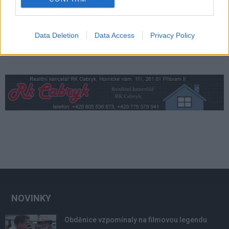
Data Deletion
Data Access
Privacy Policy
NOVINKY
Obděnice vzpomínaly na filmovou legendu