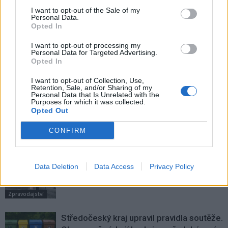
I want to opt-out of the Sale of my
Personal Data.
Předchozí článek
Následující článek
Opted In
Zastupitelé mají dnes na
Příbramští hokejisté porazili
programu 16 bodů
Benátky a přivezli domů tři body
I want to opt-out of processing my
Personal Data for Targeted Advertising.
Opted In
SOUVISEJÍCÍ ČLÁNKY
I want to opt-out of Collection, Use,
Retention, Sale, and/or Sharing of my
VÍCE OD AUTORA
Personal Data that Is Unrelated with the
Purposes for which it was collected.
Opted Out
Většina koupališť na Příbramsku nabízí
CONFIRM
výborné podmínky. Horší voda je jen na
Živohošti
Zpravodajství
Data Deletion
Data Access
Privacy Policy
Příbram modernizuje parkovací automaty.
Přibudou i tři nové poblíž Svaté Hory
Zpravodajství
Středočeský kraj upravil pravidla soutěže.