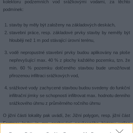
kolektoru podzemních vod srážkovými vodami, za těchto
podmínek:
stavby by měly být založeny na základových deskách,
stavební práce, resp. základové prvky stavby by neměly být
hlouběji než 1 m pod stávající úrovní terénu,
vodě nepropustné stavební prvky budou aplikovány na ploše
nepřevyšující max. 40 % z plochy každého pozemku, tzn. že
min. 60 % pozemku dotčeného stavbou bude umožňovat
přirozenou infiltraci srážkových vod,
srážkové vody zachycené stavbou budou svedeny do funkční
infiltrační jímky se schopností infiltrovat max. hodnotu denního
srážkového úhrnu z průměrného ročního úhrnu
O jižní části lokality pak uvádí, že: Jižní polygon, resp. jižní část
Fantovy louky je pro zachování současného biotopu velice
významná a pro začlenění do územního plánu s plánovanou