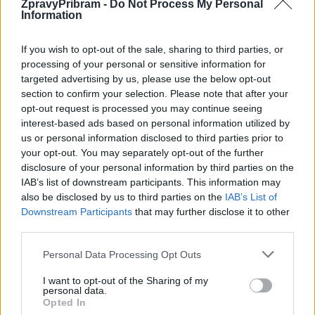
ZpravyPribram -
Do Not Process My Personal
zástavbou nevhodná
Information
If you wish to opt-out of the sale, sharing to third parties, or
Celou závěrečnou zprávu k průzkumu Fantovy louky najdete
processing of your personal or sensitive information for
ZDE
.
targeted advertising by us, please use the below opt-out
section to confirm your selection. Please note that after your
Komentáře
opt-out request is processed you may continue seeing
interest-based ads based on personal information utilized by
us or personal information disclosed to third parties prior to
your opt-out. You may separately opt-out of the further
disclosure of your personal information by third parties on the
TAGY
Fantova louka
Hydrogeologický a hydrologický průzkum
IAB’s list of downstream participants. This information may
also be disclosed by us to third parties on the
IAB’s List of
posudek
Příbram
zástavba
zpráva
Downstream Participants
that may further disclose it to other
third parties.
Personal Data Processing Opt Outs
I want to opt-out of the Sharing of my
personal data.
Opted In