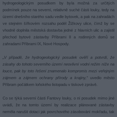
hydrogeologickým posudkem by byla možná za určitých
podmínek pouze na severní, relativně suché části louky, tedy na
území dnešního starého sadu vedle bytovek, a pak na zahradách
ve stejném šířkovém rozsahu podél Žižkovy ulice, čímž by se
vhodně doplnila městská dostavba jedné z hlavních ulic a zajistil
přechod bytové zástavby Příbrami II a rodinných domů se
zahradami Příbrami IX, Nové Hospody.
„V případě, že hydrogeologický posudek ověří a potvrdí, že
zásahy do tohoto severního území neovlivní vodní režim níže na
louce, pak by toto řešení znamenalo kompromis mezi veřejným
zájmem a zájmem ochrany přírody a krajiny,“
uvedlo město
Příbram počátkem loňského listopadu v tiskové zprávě.
Co se týká severní části Fantovy louky, o ní posudek mimo jiné
uvádí, že na tomto území by realizace plánované zástavby
neměla narušit dotaci jak povrchového zásobování mokřadu, tak