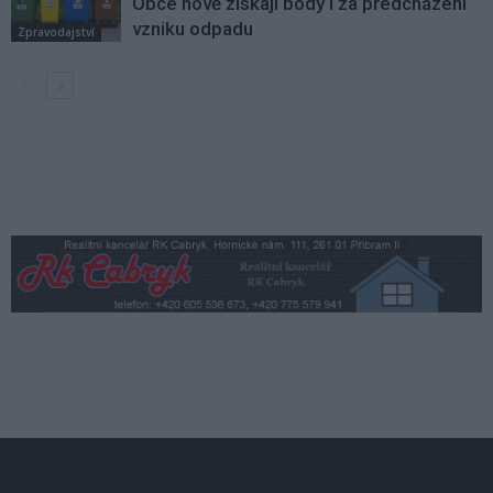
Obce nově získají body i za předcházení
vzniku odpadu
Zpravodajství