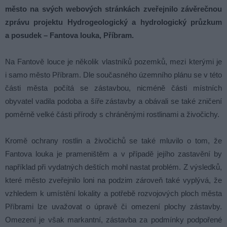
město na svých webových stránkách zveřejnilo závěrečnou
zprávu projektu Hydrogeologický a hydrologický průzkum
a posudek – Fantova louka, Příbram.
Na Fantově louce je několik vlastníků pozemků, mezi kterými je
i samo město Příbram. Dle současného územního plánu se v této
části města počítá se zástavbou, nicméně části místních
obyvatel vadila podoba a šíře zástavby a obávali se také zničení
poměrně velké části přírody s chráněnými rostlinami a živočichy.
Kromě ochrany rostlin a živočichů se také mluvilo o tom, že
Fantova louka je prameništěm a v případě jejího zastavění by
například při vydatných deštích mohl nastat problém. Z výsledků,
které město zveřejnilo loni na podzim zároveň také vyplývá, že
vzhledem k umístění lokality a potřebě rozvojových ploch města
Příbrami lze uvažovat o úpravě či omezení plochy zástavby.
Omezení je však markantní, zástavba za podmínky podpořené