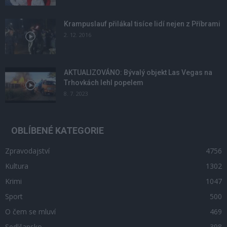
Krampuslauf přilákal tisíce lidí nejen z Příbrami
2. 12. 2016
AKTUALIZOVÁNO: Bývalý objekt Las Vegas na
Trhovkách lehl popelem
8. 7. 2023
OBLÍBENÉ KATEGORIE
Zpravodajství
4756
Kultura
1302
Krimi
1047
Sport
500
O čem se mluví
469
Sedlčansko
398