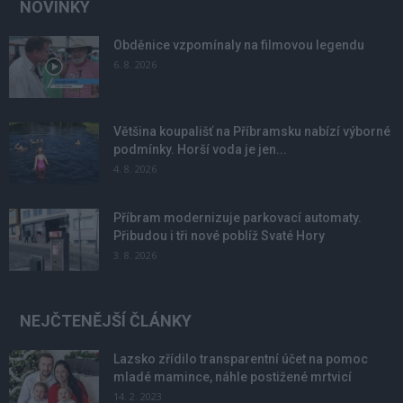
NOVINKY
Obděnice vzpomínaly na filmovou legendu
6. 8. 2026
Většina koupališť na Příbramsku nabízí výborné
podmínky. Horší voda je jen...
4. 8. 2026
Příbram modernizuje parkovací automaty.
Přibudou i tři nové poblíž Svaté Hory
3. 8. 2026
NEJČTENĚJŠÍ ČLÁNKY
Lazsko zřídilo transparentní účet na pomoc
mladé mamince, náhle postižené mrtvicí
14. 2. 2023