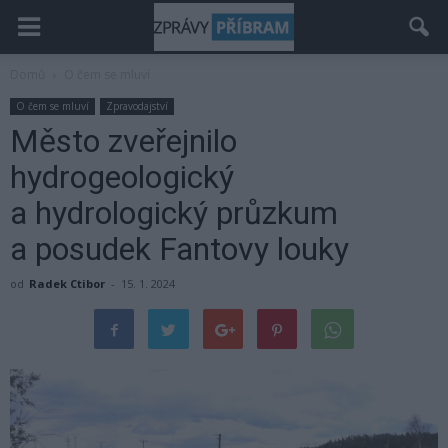
Domů
O čem se mluví
O čem se mluví
Zpravodajství
Město zveřejnilo
hydrogeologický
a hydrologický průzkum
a posudek Fantovy louky
od
Radek Ctibor
-
15. 1. 2024