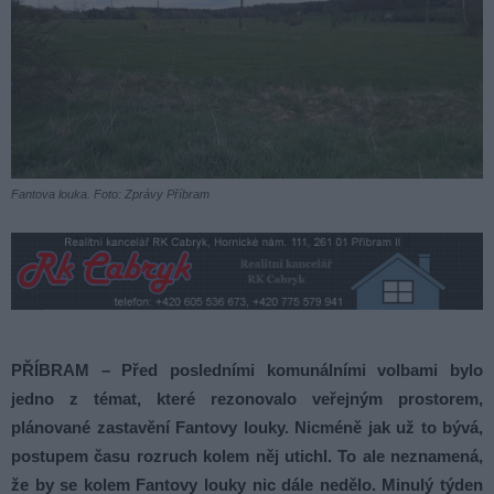
Fantova louka. Foto: Zprávy Příbram
PŘÍBRAM – Před posledními komunálními volbami bylo
jedno z témat, které rezonovalo veřejným prostorem,
plánované zastavění Fantovy louky. Nicméně jak už to bývá,
postupem času rozruch kolem něj utichl. To ale neznamená,
že by se kolem Fantovy louky nic dále nedělo. Minulý týden