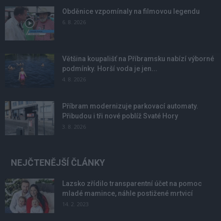
Obděnice vzpomínaly na filmovou legendu
6. 8. 2026
Většina koupališť na Příbramsku nabízí výborné
podmínky. Horší voda je jen...
4. 8. 2026
Příbram modernizuje parkovací automaty.
Přibudou i tři nové poblíž Svaté Hory
3. 8. 2026
NEJČTENĚJŠÍ ČLÁNKY
Lazsko zřídilo transparentní účet na pomoc
mladé mamince, náhle postižené mrtvicí
14. 2. 2023