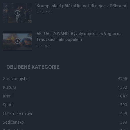
Krampuslauf přilákal tisíce lidí nejen z Příbrami
2. 12. 2016
AKTUALIZOVÁNO: Bývalý objekt Las Vegas na
Trhovkách lehl popelem
8. 7. 2023
OBLÍBENÉ KATEGORIE
Zpravodajství
4756
Kultura
1302
Krimi
1047
Sport
500
O čem se mluví
469
Sedlčansko
398