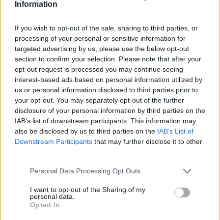
Information
městské a soukromé
hydrogeologický a hydrologický
nemocnice a také paliativní péči
průzkum a posudek Fantovy
If you wish to opt-out of the sale, sharing to third parties, or
louky
processing of your personal or sensitive information for
targeted advertising by us, please use the below opt-out
section to confirm your selection. Please note that after your
SOUVISEJÍCÍ ČLÁNKY
opt-out request is processed you may continue seeing
VÍCE OD AUTORA
interest-based ads based on personal information utilized by
us or personal information disclosed to third parties prior to
your opt-out. You may separately opt-out of the further
Většina koupališť na Příbramsku nabízí
disclosure of your personal information by third parties on the
výborné podmínky. Horší voda je jen na
IAB’s list of downstream participants. This information may
Živohošti
Zpravodajství
also be disclosed by us to third parties on the
IAB’s List of
Downstream Participants
that may further disclose it to other
Příbram modernizuje parkovací automaty.
third parties.
Přibudou i tři nové poblíž Svaté Hory
Personal Data Processing Opt Outs
Zpravodajství
I want to opt-out of the Sharing of my
Středočeský kraj upravil pravidla soutěže.
personal data.
Opted In
Obce nově získají body i za předcházení
vzniku odpadu