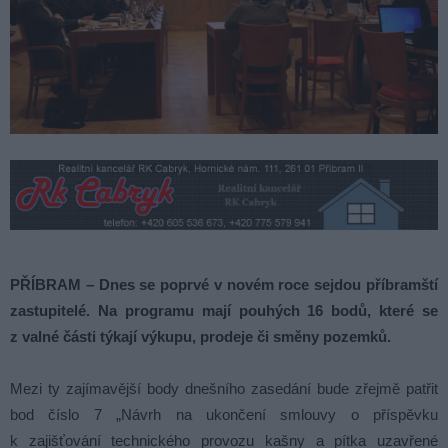
PŘÍBRAM – Dnes se poprvé v novém roce sejdou příbramští
zastupitelé. Na programu mají pouhých 16 bodů, které se
z valné části týkají výkupu, prodeje či směny pozemků.
Mezi ty zajímavější body dnešního zasedání bude zřejmě patřit
bod číslo 7 „Návrh na ukončení smlouvy o příspěvku
k zajišťování technického provozu kašny a pítka uzavřené