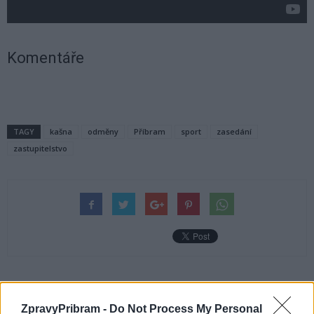
Komentáře
TAGY
kašna
odměny
Příbram
sport
zasedání
zastupitelstvo
Předchozí článek
Následující článek
ZpravyPribram -
Do Not Process My Personal
Kraj chce opět finančně podpořit
Město zveřejnilo