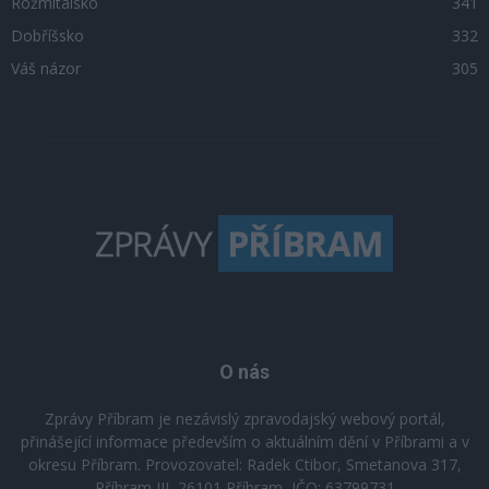
Rožmitálsko
341
Dobříšsko
332
Váš názor
305
O nás
Zprávy Příbram je nezávislý zpravodajský webový portál,
přinášející informace především o aktuálním dění v Příbrami a v
okresu Příbram. Provozovatel: Radek Ctibor, Smetanova 317,
Příbram III, 26101 Příbram, IČO: 63799731