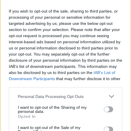
vycházející popová hvězda
Středočeského kraje bodovali
Sofian Medjmedj
i sportovci z Příbramska
If you wish to opt-out of the sale, sharing to third parties, or
processing of your personal or sensitive information for
targeted advertising by us, please use the below opt-out
SOUVISEJÍCÍ ČLÁNKY
section to confirm your selection. Please note that after your
VÍCE OD AUTORA
opt-out request is processed you may continue seeing
interest-based ads based on personal information utilized by
us or personal information disclosed to third parties prior to
Parkovací dům jako levná garáž? Opozice
your opt-out. You may separately opt-out of the further
zpochybňuje jeho využití
disclosure of your personal information by third parties on the
O čem se mluví
IAB’s list of downstream participants. This information may
also be disclosed by us to third parties on the
IAB’s List of
Stačí občanka, nebo je průkazka nutná?
Downstream Participants
that may further disclose it to other
Příbram řeší jednodušší cestování
third parties.
seniorů MHD
O čem se mluví
Personal Data Processing Opt Outs
Obyvatelé upozorňují na problémy v okolí
I want to opt-out of the Sharing of my
personal data.
náměstí 17. listopadu. Radnice tvrdí, že
Opted In
situaci má pod kontrolou
O čem se mluví
I want to opt-out of the Sale of my