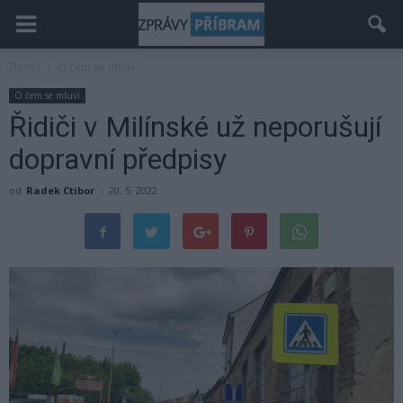
Domů
O čem se mluví
O čem se mluví
Řidiči v Milínské už neporušují
dopravní předpisy
od
Radek Ctibor
-
20. 5. 2022