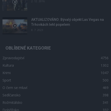
2. 12. 2016
AKTUALIZOVÁNO: Bývalý objekt Las Vegas na
Trhovkách lehl popelem
8. 7. 2023
OBLÍBENÉ KATEGORIE
Zpravodajství
4756
Kultura
1302
Krimi
1047
Sport
500
O čem se mluví
469
Sedlčansko
398
Rožmitálsko
341
Dobříšsko
332