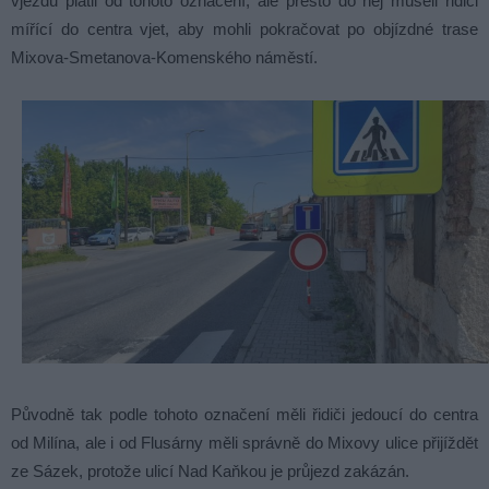
vjezdu platil od tohoto označení, ale přesto do něj museli řidiči
mířící do centra vjet, aby mohli pokračovat po objízdné trase
Mixova-Smetanova-Komenského náměstí.
Původně tak podle tohoto označení měli řidiči jedoucí do centra
od Milína, ale i od Flusárny měli správně do Mixovy ulice přijíždět
ze Sázek, protože ulicí Nad Kaňkou je průjezd zakázán.