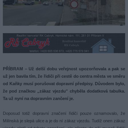
PŘÍBRAM – Už delší dobu veřejnost upozorňovala a pak se
už jen bavila tím, že řidiči při cestě do centra města ve směru
od Kaňky musí porušovat dopravní předpisy. Důvodem bylo,
že pod značkou „zákaz vjezdu“ chyběla dodatková tabulka.
Ta už nyní na dopravním zančení je.
Doposud totiž dopravní značení řidiči pouze oznamovalo, že
Milínská je slepá ulice a je do ní zákaz vjezdu. Tudíž onen zákaz