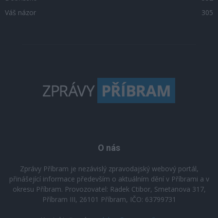
Váš názor
305
O nás
Zprávy Příbram je nezávislý zpravodajský webový portál,
přinášející informace především o aktuálním dění v Příbrami a v
okresu Příbram. Provozovatel: Radek Ctibor, Smetanova 317,
Příbram III, 26101 Příbram, IČO: 63799731