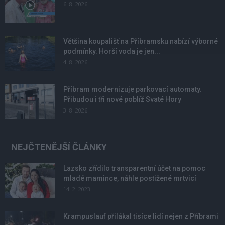
6. 8. 2026
Většina koupališť na Příbramsku nabízí výborné
podmínky. Horší voda je jen...
4. 8. 2026
Příbram modernizuje parkovací automaty.
Přibudou i tři nové poblíž Svaté Hory
3. 8. 2026
NEJČTENĚJŠÍ ČLÁNKY
Lazsko zřídilo transparentní účet na pomoc
mladé mamince, náhle postižené mrtvicí
14. 2. 2023
Krampuslauf přilákal tisíce lidí nejen z Příbrami