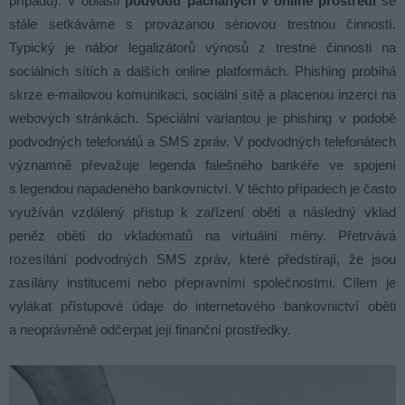
případů). V oblasti
podvodů páchaných v online prostředí
se
stále setkáváme s provázanou sériovou trestnou činností.
Typický je nábor legalizátorů výnosů z trestné činnosti na
sociálních sítích a dalších online platformách. Phishing probíhá
skrze e-mailovou komunikaci, sociální sítě a placenou inzerci na
webových stránkách. Speciální variantou je phishing v podobě
podvodných telefonátů a SMS zpráv. V podvodných telefonátech
významně převažuje legenda falešného bankéře ve spojení
s legendou napadeného bankovnictví. V těchto případech je často
využíván vzdálený přístup k zařízení oběti a následný vklad
peněz oběti do vkladomatů na virtuální měny. Přetrvává
rozesílání podvodných SMS zpráv, které předstírají, že jsou
zasílány institucemi nebo přepravními společnostmi. Cílem je
vylákat přístupové údaje do internetového bankovnictví oběti
a neoprávněně odčerpat její finanční prostředky.