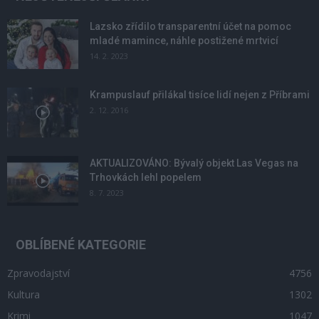
Lazsko zřídilo transparentní účet na pomoc
mladé mamince, náhle postižené mrtvicí
14. 2. 2023
Krampuslauf přilákal tisíce lidí nejen z Příbrami
2. 12. 2016
AKTUALIZOVÁNO: Bývalý objekt Las Vegas na
Trhovkách lehl popelem
8. 7. 2023
OBLÍBENÉ KATEGORIE
Zpravodajství
4756
Kultura
1302
Krimi
1047