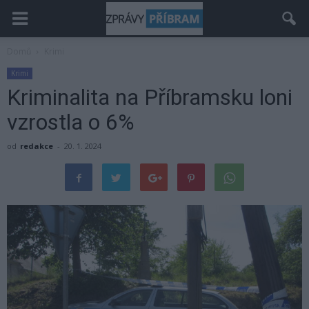
Domů
Krimi
Krimi
Kriminalita na Příbramsku loni
vzrostla o 6%
od
redakce
-
20. 1. 2024