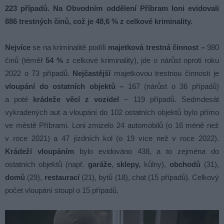
223 případů. Na Obvodním oddělení Příbram loni evidovali
886 trestných činů, což je 48,6 % z celkové kriminality.
Nejvíce
se na kriminalitě podílí
majetková trestná činnost –
980
činů (téměř
54 %
z celkové kriminality), jde o nárůst oproti roku
2022 o 73 případů.
Nejčastější
majetkovou trestnou činností je
vloupání do ostatních
objektů –
167 (nárůst o 36 případů)
a poté
krádeže věcí
z vozidel
– 119 případů. Sedmdesát
vykradených aut a vloupání do 102 ostatních objektů bylo přímo
ve městě Příbrami. Loni zmizelo 24 automobilů (o 16 méně než
v roce 2021) a 47 jízdních kol (o 19 více než v roce 2022).
Krádeží vloupáním
bylo evidováno 438, a to zejména do
ostatních objektů (např.
garáže
,
sklepy,
kůlny),
obchodů
(31),
domů
(29),
restaurací
(21), bytů (18), chat (15 případů). Celkový
počet vloupání stoupl o 15 případů.