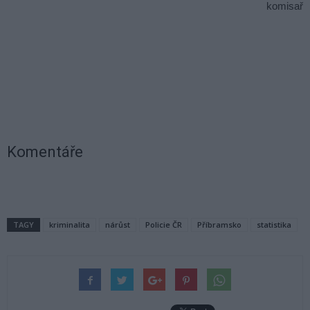
komisař
Komentáře
TAGY
kriminalita
nárůst
Policie ČR
Příbramsko
statistika