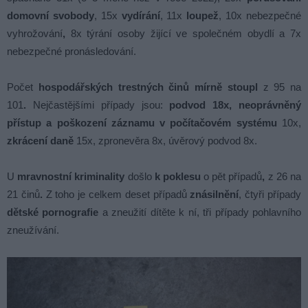
domovní svobody
, 15x
vydírání
, 11x
loupež
, 10x nebezpečné
vyhrožování
,
8x týrání osoby žijící ve společném obydlí a 7x
nebezpečné pronásledování.
Počet
hospodářských trestných činů mírně stoupl
z 95 na
101
.
Nejčastějšími případy jsou:
podvod 18x,
neoprávněný
přístup a poškození záznamu v počítačovém systému
10x,
zkrácení daně
15x, zpronevěra 8x, úvěrový podvod 8x.
U
mravnostní kriminality
došlo
k poklesu
o pět případů
,
z 26 na
21 činů
.
Z toho je celkem deset případů
znásilnění
, čtyři případy
dětské pornografie
a zneužití dítěte k ní, tři případy pohlavního
zneužívání.