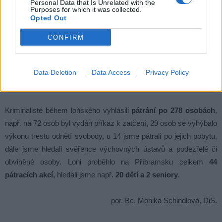
Personal Data that Is Unrelated with the
Purposes for which it was collected.
Opted Out
CONFIRM
Data Deletion
Data Access
Privacy Policy
Foto: Policie ČR
Kriminalisté během loňského vyhlásili
pátrání po 278 osobách
,
např. na 72 osob byl vydán příkaz k zatčení, 29 osob se vyhýbalo
výkonu trestu odnětí svobody, u 14 jsme pátrali po jejich pobytu,
dále jsme hledali svěřence výchovných ústavů a podezřelé či
obviněné osoby. Loni proběhlo na Příbramsku celkem
44
pátracích akcí,
hledali jsme např
. 20 dětí a 2 seniory
.
por. Bc. Monika Schindlová, DiS.