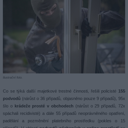
Ilustrační foto.
Co se týká další majetkové trestné činnosti, řešili policisté
155
podvodů
(nárůst o 36 případů, objasněno pouze 9 případů), 95x
šlo o
krádeže prosté v obchodech
(nárůst o 29 případů, 72x
spáchali recidivisté) a dále 55 případů neoprávněného opatření,
padělání a pozměnění platebního prostředku (pokles o 15