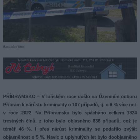
Ilustrační foto.
PŘÍBRAMSKO – V loňském roce došlo na Územním odboru
Příbram k nárůstu kriminality o 107 případů, tj. o 6 % více než
v roce 2022. Na Příbramsku bylo spácháno celkem 1824
trestných činů, z toho bylo objasněno 836 případů, což je
téměř 46 %. I přes nárůst kriminality se podařilo zvýšit
objasněnost o 5 %. Navíc z uplynulých let bylo doobjasněno