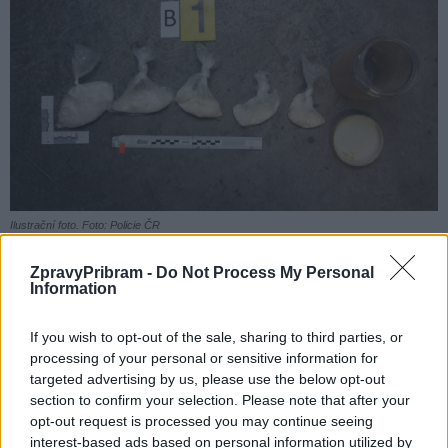
Ilustrační foto. Foto: Policie ČR
ZpravyPribram -
Do Not Process My Personal
Co se týká
drogové trestné činnosti
, kriminalistům se podařilo
Information
během loňského roku
odhalit 33 případů
trestného činu
nedovolená výroba a držení psychotropních látek a jedů. Drogové
If you wish to opt-out of the sale, sharing to third parties, or
problematice je věnována velká pozornost, protože je úzce
processing of your personal or sensitive information for
spojena s majetkovou trestnou činností.
targeted advertising by us, please use the below opt-out
section to confirm your selection. Please note that after your
opt-out request is processed you may continue seeing
Častými případy
, které policisté museli řešit, bylo: 161x
maření
interest-based ads based on personal information utilized by