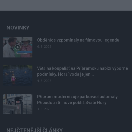
NOVINKY
Obděnice vzpomínaly na filmovou legendu
6. 8. 2026
Většina koupališť na Příbramsku nabízí výborné
podmínky. Horší voda je jen...
4. 8. 2026
Příbram modernizuje parkovací automaty.
Přibudou i tři nové poblíž Svaté Hory
3. 8. 2026
NEJČTENĚJŠÍ ČLÁNKY