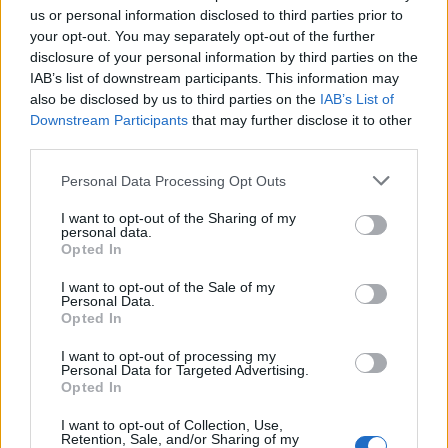
výkonu úředního rozhodnutí
, 138x
ohrožení pod vlivem
us or personal information disclosed to third parties prior to
návykové látky
, 73x
zanedbání povinné výživy
, 68x poškození
your opt-out. You may separately opt-out of the further
disclosure of your personal information by third parties on the
cizí věci, 35x sprejerství.
IAB’s list of downstream participants. This information may
also be disclosed by us to third parties on the
IAB’s List of
Recidivisté spáchali
celkem 573 případů
,
tj.
68 % objasněných
Downstream Participants
that may further disclose it to other
trestných činů.
Nejčastěji se dopouštěli různých krádeží, hlavně
third parties.
v obchodech, mařili výkon úředního rozhodnutí, neplatili výživné,
Personal Data Processing Opt Outs
vloupávali se do ostatních objektů a jezdili pod vlivem
návykových látek.
Mladiství
ve věku od 15 do 18 let
se podíleli
I want to opt-out of the Sharing of my
personal data.
na 19 trestných činech
.
Opted In
I want to opt-out of the Sale of my
Personal Data.
Opted In
I want to opt-out of processing my
Personal Data for Targeted Advertising.
Opted In
I want to opt-out of Collection, Use,
Retention, Sale, and/or Sharing of my