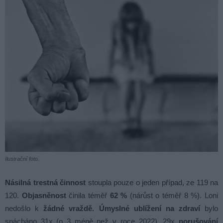
Ilustrační foto.
Násilná trestná činnost
stoupla pouze o jeden případ, ze 119 na
120.
Objasněnost
činila téměř
62 %
(nárůst o téměř 8 %). Loni
nedošlo k
žádné vraždě.
Úmyslné ublížení na zdraví
bylo
spácháno 31x (o 3 méně než v roce 2022), 29x
porušování