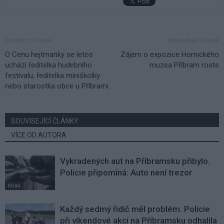
Předchozí článek
Následující článek
O Cenu hejtmanky se letos
Zájem o expozice Hornického
uchází ředitelka hudebního
muzea Příbram roste
festivalu, ředitelka miniškolky
nebo starostka obce u Příbrami
SOUVISEJÍCÍ ČLÁNKY
VÍCE OD AUTORA
Vykradených aut na Příbramsku přibylo.
Policie připomíná: Auto není trezor
Krimi
Každý sedmý řidič měl problém. Policie
při víkendové akci na Příbramsku odhalila