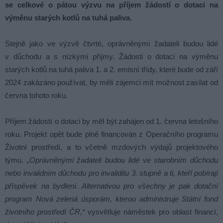
se celkové o pátou výzvu na příjem žádostí o dotaci na
výměnu starých kotlů na tuhá paliva.
Stejně jako ve výzvě čtvrté, oprávněnými žadateli budou lidé
v důchodu a s nízkými příjmy. Žádosti o dotaci na výměnu
starých kotlů na tuhá paliva 1. a 2. emisní třídy, které bude od září
2024 zakázáno používat, by měli zájemci mít možnost zasílat od
června tohoto roku.
Příjem žádostí o dotaci by měl být zahájen od 1. června letošního
roku. Projekt opět bude plně financován z Operačního programu
Životní prostředí, a to včetně mzdových výdajů projektového
týmu.
„Oprávněnými žadateli budou lidé ve starobním důchodu
nebo invalidním důchodu pro invaliditu 3. stupně a ti, kteří pobírají
příspěvek na bydlení. Alternativou pro všechny je pak dotační
program Nová zelená úsporám, kterou administruje Státní fond
životního prostředí ČR,“
vysvětluje náměstek pro oblast financí,