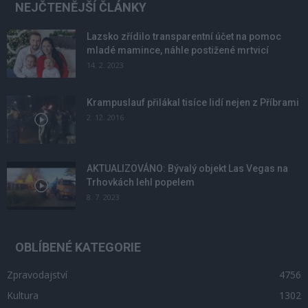
NEJČTENĚJŠÍ ČLÁNKY
Lazsko zřídilo transparentní účet na pomoc
mladé mamince, náhle postižené mrtvicí
14. 2. 2023
Krampuslauf přilákal tisíce lidí nejen z Příbrami
2. 12. 2016
AKTUALIZOVÁNO: Bývalý objekt Las Vegas na
Trhovkách lehl popelem
8. 7. 2023
OBLÍBENÉ KATEGORIE
Zpravodajství
4756
Kultura
1302