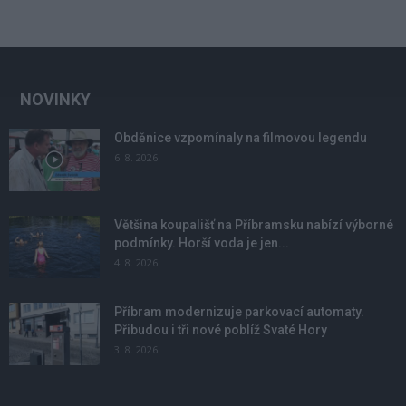
NOVINKY
Obděnice vzpomínaly na filmovou legendu
6. 8. 2026
Většina koupališť na Příbramsku nabízí výborné
podmínky. Horší voda je jen...
4. 8. 2026
Příbram modernizuje parkovací automaty.
Přibudou i tři nové poblíž Svaté Hory
3. 8. 2026