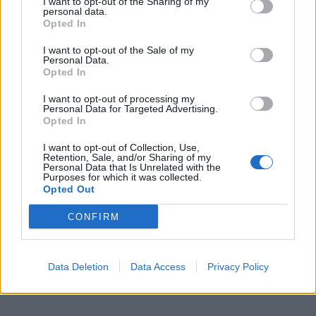
I want to opt-out of the Sharing of my
Přibudou i tři nové poblíž Svaté Hory
personal data.
Opted In
Zpravodajství
I want to opt-out of the Sale of my
Středočeský kraj upravil pravidla soutěže.
Personal Data.
Opted In
Obce nově získají body i za předcházení
vzniku odpadu
Zpravodajství
I want to opt-out of processing my
Personal Data for Targeted Advertising.
Opted In
I want to opt-out of Collection, Use,
Retention, Sale, and/or Sharing of my
Personal Data that Is Unrelated with the
Purposes for which it was collected.
Opted Out
CONFIRM
Data Deletion
Data Access
Privacy Policy