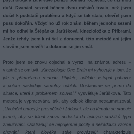
duši. Dvanáct sezení během dvou měsíců trvalo, než jsem
došel k podstatě problému a když se tak stalo, otevřel jsem
pusu dokořán. Vždyť ho už rok znám, během jednoho sezení
mi ho odhalila Štěpánka Jarůšková, kinezioložka z Příbrami.
Jenže tehdy jsem k ní šel z donucení, této metodě ani jejím
slovům jsem nevěřil a dokonce se jim smál.
Proto jsem se znovu objednal a vyrazil na známou adresu –
vlastně se omluvit.
„Kineziologie One Brain mi vyhovuje v tom, že
jde o přímočarou metodu. Přijdete, uděláte vstupní pohovor
a potom následuje samotný odblok. Dostaneme se přímo do
situace, která s problémem souvisí,“
vysvětluje Jarůšková. Tato
metoda je vypracována tak, aby odblok klienta netraumatizoval.
„Uvolnění emocí je prospěšné i žádoucí, ale na tématu se pracuje
jemně, aby se klient znovu nedostal do úplných prožitků typu
zneužívání. Odstraňují se nepříjemné pocity a nežádoucí vzorce
chování, které člověka stále provázejí,“
charakterizuje