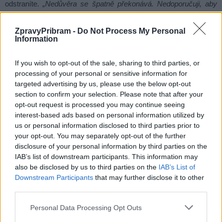
odstraníte.
„Nedůvěra se špatně překonává. Nedoporučuji, aby
na sezení chodili lidé, které někdo ‚jen poslal‘. Nebude to příliš
účinné, jelikož je také důležité doma posléze provádět posilující
ZpravyPribram -
Do Not Process My Personal
Information
cvičení a jednoduché korekce pro upevnění nových struktur
chování,“
říká kinezioložka.
„Jsem přesvědčena, že je důležitá
If you wish to opt-out of the sale, sharing to third parties, or
práce na těle i na duchu. Život přináší různé situace a ne vždy
processing of your personal or sensitive information for
jsou příjemné. Kineziologie nás může udělat šťastnějšími,“
targeted advertising by us, please use the below opt-out
podotýká na závěr.
section to confirm your selection. Please note that after your
opt-out request is processed you may continue seeing
interest-based ads based on personal information utilized by
Komentáře
us or personal information disclosed to third parties prior to
your opt-out. You may separately opt-out of the further
disclosure of your personal information by third parties on the
IAB’s list of downstream participants. This information may
also be disclosed by us to third parties on the
IAB’s List of
TAGY
Březové Hory
kineziologie
One Brain
problém
Downstream Participants
that may further disclose it to other
Štěpánka Jarůšková
terapeut
third parties.
Personal Data Processing Opt Outs