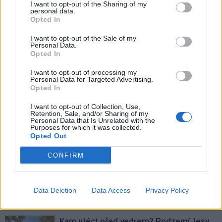
I want to opt-out of the Sharing of my
personal data.
Opted In
I want to opt-out of the Sale of my
Personal Data.
Opted In
Předchozí článek
Následující článek
I want to opt-out of processing my
Příbram znovu jedná s ŘSD
V Březnici bude vystavovat
Personal Data for Targeted Advertising.
Opted In
o protihlukových opatřeních
Martin Andrle
u jihovýchodního obchvatu
I want to opt-out of Collection, Use,
Retention, Sale, and/or Sharing of my
Personal Data that Is Unrelated with the
Purposes for which it was collected.
SOUVISEJÍCÍ ČLÁNKY
Opted Out
VÍCE OD AUTORA
CONFIRM
Kam na výlet se psem? Střední Čechy
nabízejí hrady, skanzeny i osvěžení
Data Deletion
Data Access
Privacy Policy
v přírodě
Lifestyle
Kam utéct před vedrem? Podzemí, lesy