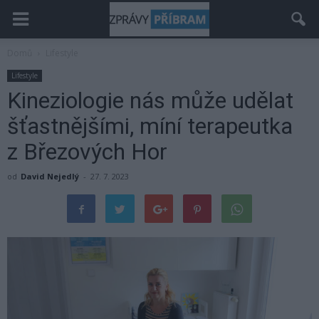
Domů
Lifestyle
Lifestyle
Kineziologie nás může udělat
šťastnějšími, míní terapeutka
z Březových Hor
od
David Nejedlý
-
27. 7. 2023