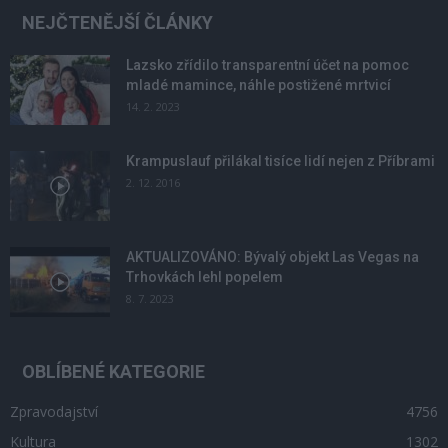
NEJČTENĚJŠÍ ČLÁNKY
Lazsko zřídilo transparentní účet na pomoc
mladé mamince, náhle postižené mrtvicí
14. 2. 2023
Krampuslauf přilákal tisíce lidí nejen z Příbrami
2. 12. 2016
AKTUALIZOVÁNO: Bývalý objekt Las Vegas na
Trhovkách lehl popelem
8. 7. 2023
OBLÍBENÉ KATEGORIE
Zpravodajství
4756
Kultura
1302