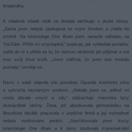
terapeutka.
K relativně mladé vědě se dostala takříkajíc z druhé strany.
„Sama jsem nebyla spokojená se svým životem a chtěla ho
změnit. Na kineziologii One Brain jsem narazila náhodou na
YouTube. Přišla mi smysluplná,“
popisuje, jak vyhledala poradnu,
zašla do ní a přišla na to, že nemusí okolnosti jen přijímat a má
moc svůj život tvořit.
„Jsem vděčná, že jsem tuto metodu
poznala,“
usměje se.
Navíc v sobě objevila sílu pomáhat. Opustila komfortní zónu
a vykročila neznámým směrem.
„Nebála jsem se, jelikož mi
cesta dávala smysl a sílu,“
zdůrazňuje maminka brzy
dvanáctileté slečny. Žena, jež absolvovala germanistiku na
filozofické fakultě, pracovala v úspěšné firmě a její rozhodnutí
nebylo motivováno penězi.
„Navštěvovala jsem kurzy
kineziologie One Brain a k tomu studovala kraniosakrální