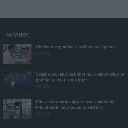
NOVINKY
Obděnice vzpomínaly na filmovou legendu
6. 8. 2026
Většina koupališť na Příbramsku nabízí výborné
podmínky. Horší voda je jen...
4. 8. 2026
Příbram modernizuje parkovací automaty.
Přibudou i tři nové poblíž Svaté Hory
3. 8. 2026