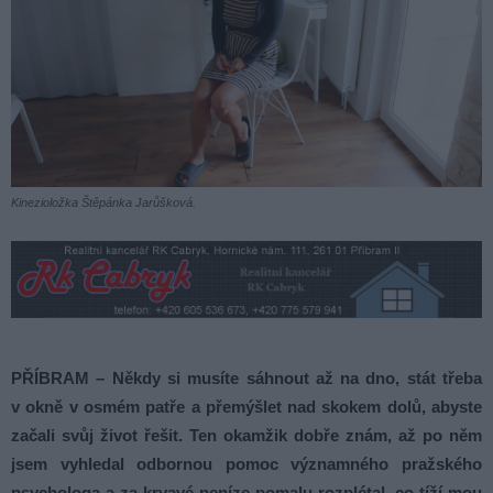
Kinezioložka Štěpánka Jarůšková.
PŘÍBRAM – Někdy si musíte sáhnout až na dno, stát třeba
v okně v osmém patře a přemýšlet nad skokem dolů, abyste
začali svůj život řešit. Ten okamžik dobře znám, až po něm
jsem vyhledal odbornou pomoc významného pražského
psychologa a za krvavé peníze pomalu rozplétal, co tíží mou