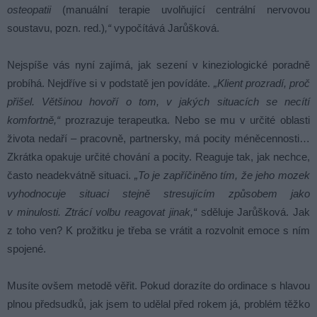
osteopatii
(manuální terapie uvolňující centrální nervovou
soustavu, pozn. red.)
,“
vypočítává Jarůšková.
Nejspíše vás nyní zajímá, jak sezení v kineziologické poradně
probíhá. Nejdříve si v podstatě jen povídáte.
„Klient prozradí, proč
přišel. Většinou hovoří o tom, v jakých situacích se necítí
komfortně,“
prozrazuje terapeutka. Nebo se mu v určité oblasti
života nedaří – pracovně, partnersky, má pocity méněcennosti…
Zkrátka opakuje určité chování a pocity. Reaguje tak, jak nechce,
často neadekvátně situaci.
„To je zapříčiněno tím, že jeho mozek
vyhodnocuje situaci stejně stresujícím způsobem jako
v minulosti. Ztrácí volbu reagovat jinak,“
sděluje Jarůšková. Jak
z toho ven? K prožitku je třeba se vrátit a rozvolnit emoce s ním
spojené.
Musíte ovšem metodě věřit. Pokud dorazíte do ordinace s hlavou
plnou předsudků, jak jsem to udělal před rokem já, problém těžko