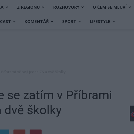
RA
Z REGIONU
ROZHOVORY
O ČEM SE MLUVÍ
DCAST
KOMENTÁŘ
SPORT
LIFESTYLE
 Příbrami připojí jedna ZŠ a dvě školky
e se zatím v Příbrami
a dvě školky