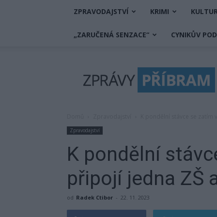
ZPRAVODAJSTVÍ
KRIMI
KULTU
„ZARUČENÁ SENZACE“
CYNIKŮV PO
Zprávy
Příbram
Domů
Zpravodajství
K pondělní stávce se zatím v
Zpravodajství
K pondělní stávc
připojí jedna ZŠ 
od
Radek Ctibor
-
22. 11. 2023