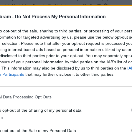
ramská školská zařízení.
„Ze školek to jsou školky 28. Října
ří Čapků. Ostatní školní zařízení se k akci připojí pouze
bram -
Do Not Process My Personal Information
at například jen kuchařky. Ty ale svou protest vyjádří tak,
udené. Pro ilustraci například chléb s nutellou,“
konstatoval
to opt-out of the sale, sharing to third parties, or processing of your per
m původní profesí učitel.
formation for targeted advertising by us, please use the below opt-out s
r selection. Please note that after your opt-out request is processed y
eing interest-based ads based on personal information utilized by us or
že situace malinko změnit, protože poslední termín, kdy
disclosed to third parties prior to your opt-out. You may separately opt-
udou či nebudou učit, je v pátek. Sám starosta ale žádné
losure of your personal information by third parties on the IAB’s list of
ádá.
. This information may also be disclosed by us to third parties on the
IA
Participants
that may further disclose it to other third parties.
ášť pak v oblasti platů nepedagogických pracovníků škol.
se, které jsou ve školství dlouhodobě podhodnocené a pak
l Data Processing Opt Outs
 jídelnách vaří, tak jak se tam vaří. Bohužel za současné
míní příbramský starosta.
o opt-out of the Sharing of my personal data.
In
 Středočeský kraj, by se aktivně do stávky měla zapojit
t v pondělí budeme, bude uzavřena škola, školní jídelna
o opt-out of the Sale of my Personal Data.