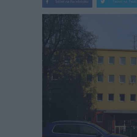
Sdílet na Facebooku
Tweet na Twit