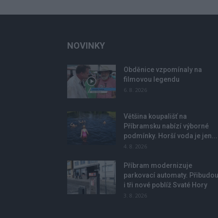
NOVINKY
Obděnice vzpomínaly na
filmovou legendu
6. 8. 2026
Většina koupališť na
Příbramsku nabízí výborné
podmínky. Horší voda je jen...
4. 8. 2026
Příbram modernizuje
parkovací automaty. Přibudo
i tři nové poblíž Svaté Hory
3. 8. 2026