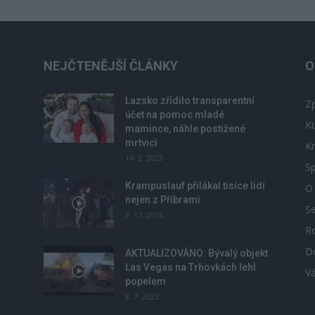
NEJČTENĚJŠÍ ČLÁNKY
O
Lazsko zřídilo transparentní
Zp
účet na pomoc mladé
Ku
mamince, náhle postižené
mrtvicí
Kr
14. 2. 2023
Sp
Krampuslauf přilákal tisíce lidí
O
nejen z Příbrami
S
2. 12. 2016
R
D
u
AKTUALIZOVÁNO: Bývalý objekt
Las Vegas na Trhovkách lehl
V
popelem
8. 7. 2023