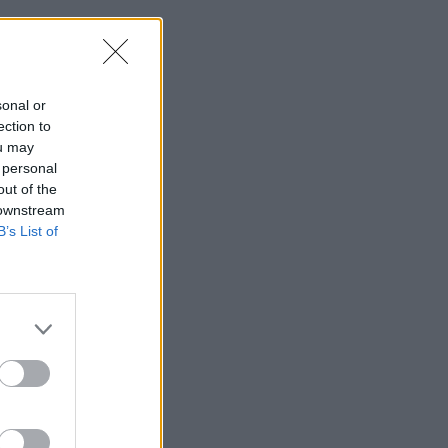
sonal or
ection to
ou may
 personal
out of the
 downstream
B’s List of