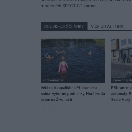
moderních SPECT-CT kamer
SOUVISEJÍCÍ ČLÁNKY
VÍCE OD AUTORA
Zpravodajství
Zpravodajstv
Většina koupališť na Příbramsku
Příbram mo
nabízí výborné podmínky. Horší voda
automaty. Př
je jen na Živohošti
Svaté Hory