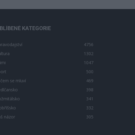
BLÍBENÉ KATEGORIE
ravodajství
4756
ltura
1302
imi
1047
ort
500
 čem se mluví
469
edlčansko
398
ožmitálsko
341
obříšsko
332
áš názor
305