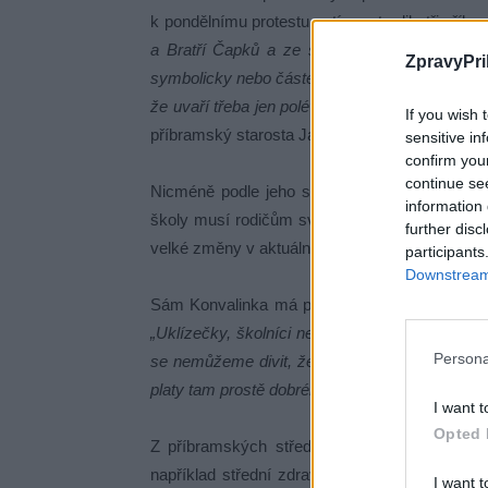
k pondělnímu protestu zatím potvrdily tři příb
a Bratří Čapků a ze škol Základní škola Brat
ZpravyPri
symbolicky nebo částečně, tím že budou stávkov
že uvaří třeba jen polévku a hlavní jídlo bude st
If you wish 
příbramský starosta Jan Konvalinka, který je sá
sensitive in
confirm you
continue se
Nicméně podle jeho slov se ještě do pátku mů
information 
školy musí rodičům svých žáků oznámit, zda b
further disc
velké změny v aktuálním seznamu nepředpokl
participants
Downstream 
Sám Konvalinka má pro protest pochopení, zvl
„Uklízečky, školníci nebo kuchařky jsou profe
Persona
se nemůžeme divit, že se v některých školních
platy tam prostě dobrého kuchaře neseženete,“
I want t
Opted 
Z příbramských středních škol, které zřizuje
například střední zdravotnická škola.
„Stávkova
I want t