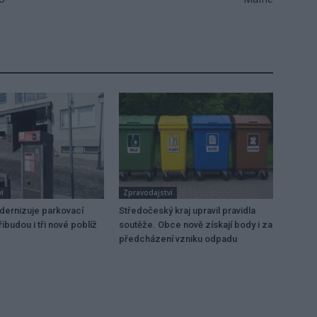
í
Zpravodajství
dernizuje parkovací
Středočeský kraj upravil pravidla
ibudou i tři nové poblíž
soutěže. Obce nově získají body i za
předcházení vzniku odpadu