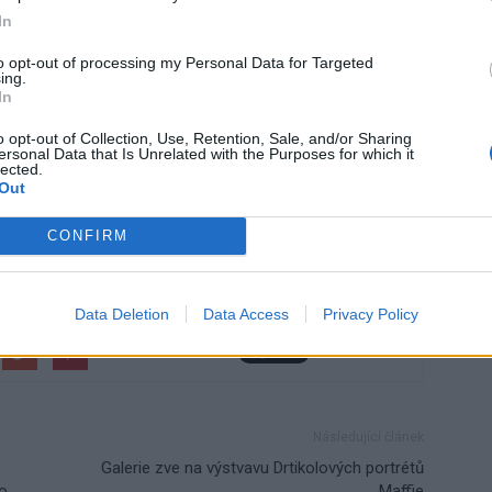
ubytovaní tak budou moci nastoupit až v úterý ráno,“
říká
In
 ještě do středy 22. listopadu čekala na výsledky jednání
to opt-out of processing my Personal Data for Targeted
ě rozhodla k protestu připojit.
ing.
In
o opt-out of Collection, Use, Retention, Sale, and/or Sharing
ersonal Data that Is Unrelated with the Purposes for which it
lected.
Out
CONFIRM
kuchařka
mateřská školka
plat
Příbram
ředitel
avotnická škola
uklízečka
Václav Kočovský
základní škola
Data Deletion
Data Access
Privacy Policy
Následující článek
Galerie zve na výstvavu Drtikolových portrétů
do
Maffie