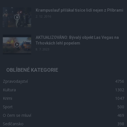
Krampuslauf přilákal tisíce lidí nejen z Příbrami
2. 12. 2016
AKTUALIZOVÁNO: Bývalý objekt Las Vegas na
Trhovkách lehl popelem
8. 7. 2023
OBLÍBENÉ KATEGORIE
Zpravodajství
4756
Kultura
1302
Krimi
1047
Sport
500
O čem se mluví
469
Sedlčansko
398