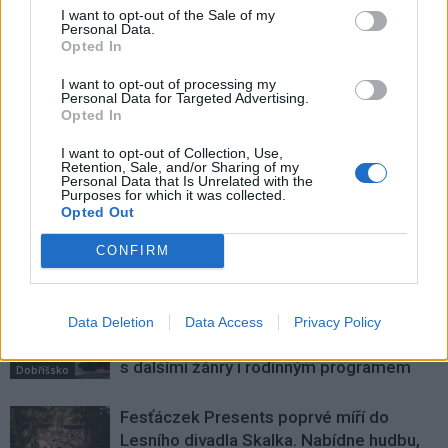
Předchozí článek
Následující článek
I want to opt-out of the Sale of my
Personal Data.
K pondělní stávce se zatím
Jinečtí dělostřelci se chystají na
Opted In
v Příbrami připojí jedna ZŠ a dvě
misi do Litvy
školky
I want to opt-out of processing my
Personal Data for Targeted Advertising.
Opted In
SOUVISEJÍCÍ ČLÁNKY
I want to opt-out of Collection, Use,
Retention, Sale, and/or Sharing of my
VÍCE OD AUTORA
Personal Data that Is Unrelated with the
Purposes for which it was collected.
Opted Out
Dnes se v Příbrami otevře výstava
Rovnováha života. Vernisáž nabídne
CONFIRM
i hudební a básnický program
Kultura
Festival hudby na zámku Dobříš sází na
Data Deletion
Data Access
Privacy Policy
jedinečnou atmosféru. Klasiku propojí
s dalšími žánry i rodinným programem
Dobříšsko
Fesťáczek Presents poprvé míří do
Lesního divadla Skalka. Nabídne hudbu,