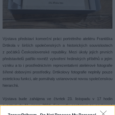
Výstava představí komerční práci portrétního ateliéru Františka
Drtikola v širších společenských a historických souvislostech
z počátků Československé republiky. Mezi úkoly jejích prvních
představitelů patřilo rovněž vytvoření hrdinských příběhů o jejím
vzniku a to i prostřednictvím reprezentativní ateliérové fotografie
šířené dobovými prostředky. Drtikolovy fotografie neplnily pouze
estetickou funkci, ale pomáhaly ustanovovat novou společenskou
hierarchii.
Výstava bude zahájena ve čtvrtek 23. listopadu v 17 hodin
a potrvá do 11. února 2024. Fotografie pocházejí ze soukromé
sbírky a skeny pro faksimile z fondů Archivu Národního muzea