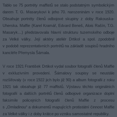
Tablo se 75 portréty maffistů se stalo podstatným symbolickým
darem T. G. Masarykovi k jeho 70. narozeninám v roce 1920.
Obsahuje portréty členů odbojové skupiny z doby Rakouska-
Uherska. Maffie (Karel Kramář, Edvard Beneš, Alois Rašín, T.G.
Masaryk…) představovala hlavní strukturu tuzemského odboje
za Velké války. Její aktéry ateliér Drtikol a spol. zpodobnil
v podobě reprezentativních portrétů na základě soupisů hradního
kancléře Přemysla Šámala.
V roce 1921 František Drtikol vydal soubor fotografií členů Maffie
v exkluzivním provedení. Šámalovy soupisy se neustále
rozšiřovaly (v roce 1922 jich bylo již 90) a album fotografií z roku
1921 tak obsahuje již 77 maffistů. Výstavu těchto originálních
fotografií a dalších portrétů členů odbojové organizace doplní
faksimile policejních fotografií členů Maffie z procesu
s „Omladinou“ a dokumentů mapujících protistátní činnost Maffie
za Velké války i z doby krátce po vzniku samostatné republiky.