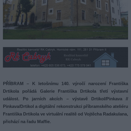
PŘÍBRAM – K letošnímu 140. výročí narození Františka
Drtikola pořádá Galerie Františka Drtikola třetí výstavní
událost. Po jarních akcích – výstavě Drtikol/Pinkava //
Pinkava/Drtikol a digitální rekonstrukci příbramského ateliéru
Františka Drtikola ve virtuální realitě od Vojtěcha Radakulana,
přichází na řadu Maffie.