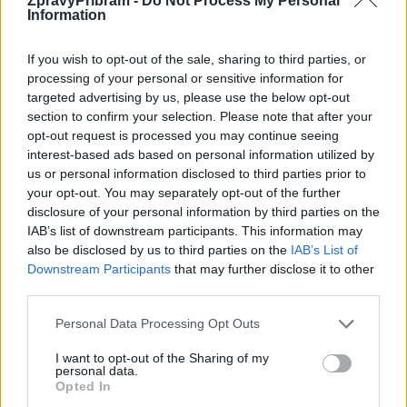
ZpravyPribram -
Do Not Process My Personal
v Praze. Projekt podpořilo Ministerstvo kultury ČR, zápůjčky
Information
rámů PPF Art. Projekt připravili kurátoři Libor Jůn a Jan Freiberg.
If you wish to opt-out of the sale, sharing to third parties, or
processing of your personal or sensitive information for
Komentáře
targeted advertising by us, please use the below opt-out
section to confirm your selection. Please note that after your
opt-out request is processed you may continue seeing
interest-based ads based on personal information utilized by
us or personal information disclosed to third parties prior to
TAGY
Alois Rašín
Edvard Beneš
Glalerie Františka Drtikola
your opt-out. You may separately opt-out of the further
Karel Kramář
Maffie
Tomáš Garrigue Masaryk
vernisáž
disclosure of your personal information by third parties on the
výstava
IAB’s list of downstream participants. This information may
also be disclosed by us to third parties on the
IAB’s List of
Downstream Participants
that may further disclose it to other
third parties.
Personal Data Processing Opt Outs
I want to opt-out of the Sharing of my
personal data.
Opted In