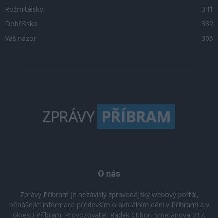
Rožmitálsko
341
Dobříšsko
332
Váš názor
305
O nás
Zprávy Příbram je nezávislý zpravodajský webový portál,
přinášející informace především o aktuálním dění v Příbrami a v
okresu Příbram. Provozovatel: Radek Ctibor, Smetanova 317,