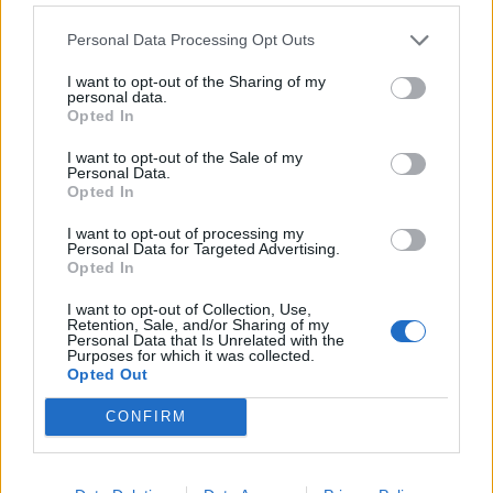
Personal Data Processing Opt Outs
Zpravodajství
I want to opt-out of the Sharing of my
personal data.
Studenti pronikali do tajů cizích jazyků
Opted In
redakce
-
1. 7. 2018
0
I want to opt-out of the Sale of my
PŘÍBRAM – V polovině června se na střední zdravotnické škole konala
Personal Data.
akce Den jazyků. Jazyky se vyvíjejí spolu s lidmi, mění se, rodí a umírají.
Opted In
Současný...
I want to opt-out of processing my
Personal Data for Targeted Advertising.
Opted In
I want to opt-out of Collection, Use,
Retention, Sale, and/or Sharing of my
Personal Data that Is Unrelated with the
Purposes for which it was collected.
Opted Out
CONFIRM
Nezařazené