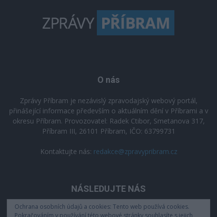
O nás
Zprávy Příbram je nezávislý zpravodajský webový portál,
přinášející informace především o aktuálním dění v Příbrami a v
okresu Příbram. Provozovatel: Radek Ctibor, Smetanova 317,
Příbram III, 26101 Příbram, IČO: 63799731
Kontaktujte nás:
redakce@zpravypribram.cz
NÁSLEDUJTE NÁS
Ochrana osobních údajů a cookies: Tento web používá cookies.
Pokračováním v používání této webové stránky souhlasíte s jejich