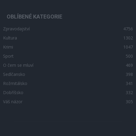
OBLÍBENÉ KATEGORIE
Zpravodajství
4756
Kultura
1302
Krimi
1047
Sport
500
O čem se mluví
469
Sedlčansko
398
Rožmitálsko
341
Dobříšsko
332
Váš názor
305