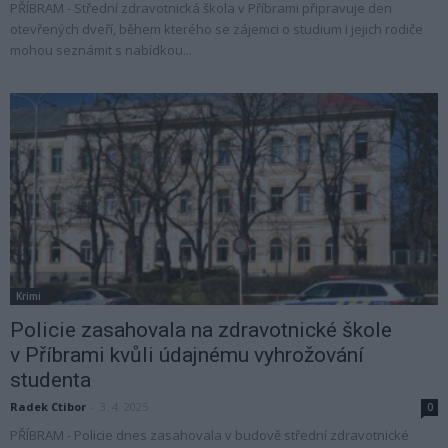
PŘÍBRAM - Střední zdravotnická škola v Příbrami připravuje den
otevřených dveří, během kterého se zájemci o studium i jejich rodiče
mohou seznámit s nabídkou...
Krimi
Policie zasahovala na zdravotnické škole
v Příbrami kvůli údajnému vyhrožování
studenta
Radek Ctibor
-
3. 4. 2025
0
PŘÍBRAM - Policie dnes zasahovala v budově střední zdravotnické