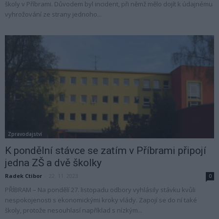
školy v Příbrami. Důvodem byl incident, při němž mělo dojít k údajnému
vyhrožování ze strany jednoho...
Zpravodajství
K pondělní stávce se zatím v Příbrami připojí
jedna ZŠ a dvě školky
Radek Ctibor
-
22. 11. 2023
0
PŘÍBRAM – Na pondělí 27. listopadu odbory vyhlásily stávku kvůli
nespokojenosti s ekonomickými kroky vlády. Zapojí se do ní také
školy, protože nesouhlasí například s nízkým...