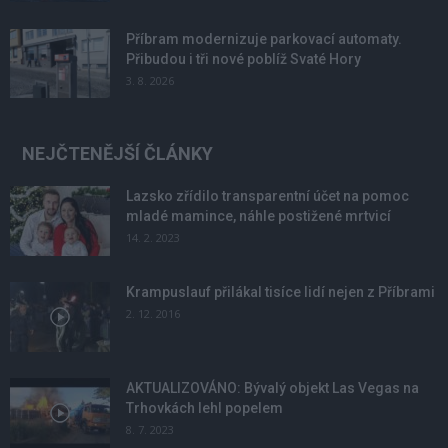
Příbram modernizuje parkovací automaty.
Přibudou i tři nové poblíž Svaté Hory
3. 8. 2026
NEJČTENĚJŠÍ ČLÁNKY
Lazsko zřídilo transparentní účet na pomoc
mladé mamince, náhle postižené mrtvicí
14. 2. 2023
Krampuslauf přilákal tisíce lidí nejen z Příbrami
2. 12. 2016
AKTUALIZOVÁNO: Bývalý objekt Las Vegas na
Trhovkách lehl popelem
8. 7. 2023