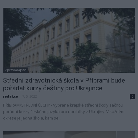
Zpravodajství
Střední zdravotnická škola v Příbrami bude
pořádat kurzy češtiny pro Ukrajince
redakce
-
7. 5. 2022
0
PŘÍBRAM/STŘEDNÍ ČECHY - Vybrané krajské střední školy začnou
pořádat kurzy českého jazyka pro uprchlíky z Ukrajiny. V každém
okrese je jedna škola, kam se...