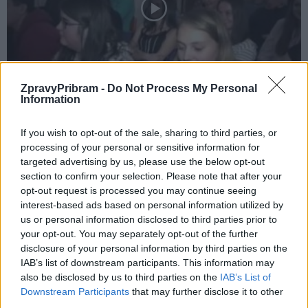
Zpravodajství
ZpravyPribram -
Do Not Process My Personal
Studenti střední zdravotnické školy si
Information
připomněli vznik republiky
If you wish to opt-out of the sale, sharing to third parties, or
Martin Poulíček
-
26. 10. 2018
0
processing of your personal or sensitive information for
PŘÍBRAM – Vznik samostatného státu, ke kterému došlo před sto lety,
targeted advertising by us, please use the below opt-out
si připomněli studenti střední zdravotnické školy. Několik slov jim o této
section to confirm your selection. Please note that after your
době přišel...
opt-out request is processed you may continue seeing
interest-based ads based on personal information utilized by
us or personal information disclosed to third parties prior to
your opt-out. You may separately opt-out of the further
disclosure of your personal information by third parties on the
IAB’s list of downstream participants. This information may
also be disclosed by us to third parties on the
IAB’s List of
Downstream Participants
that may further disclose it to other
third parties.