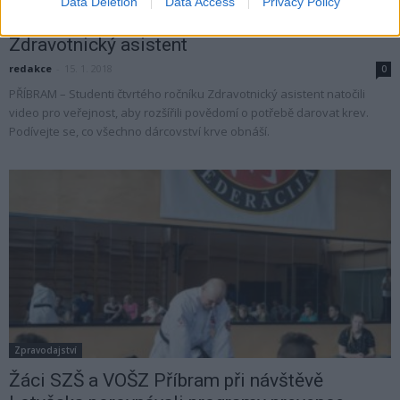
Data Deletion
Data Access
Privacy Policy
Výzva k dárcovství krve žáků 4. ročníku oboru
Zdravotnický asistent
redakce
-
15. 1. 2018
0
PŘÍBRAM – Studenti čtvrtého ročníku Zdravotnický asistent natočili
video pro veřejnost, aby rozšířili povědomí o potřebě darovat krev.
Podívejte se, co všechno dárcovství krve obnáší.
Zpravodajství
Žáci SZŠ a VOŠZ Příbram při návštěvě