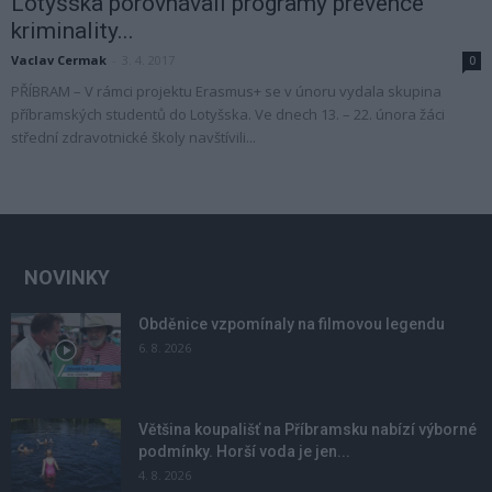
Lotyšska porovnávali programy prevence
kriminality...
Vaclav Cermak
-
3. 4. 2017
0
PŘÍBRAM – V rámci projektu Erasmus+ se v únoru vydala skupina
příbramských studentů do Lotyšska. Ve dnech 13. – 22. února žáci
střední zdravotnické školy navštívili...
NOVINKY
Obděnice vzpomínaly na filmovou legendu
6. 8. 2026
Většina koupališť na Příbramsku nabízí výborné
podmínky. Horší voda je jen...
4. 8. 2026