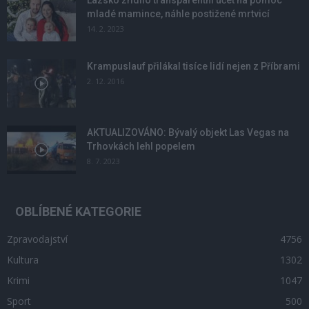
Lazsko zřídilo transparentní účet na pomoc
mladé mamince, náhle postižené mrtvicí
14. 2. 2023
Krampuslauf přilákal tisíce lidí nejen z Příbrami
2. 12. 2016
AKTUALIZOVÁNO: Bývalý objekt Las Vegas na
Trhovkách lehl popelem
8. 7. 2023
OBLÍBENÉ KATEGORIE
Zpravodajství
4756
Kultura
1302
Krimi
1047
Sport
500