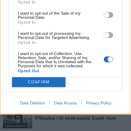
Opted In
I want to opt-out of the Sale of my
Předchozí článek
Následující článek
Personal Data.
Příbram společně s muzeem
ÚZSVM v Příbrami zajistil na
Opted In
a dalšími spolky chystá program
svém pozemku nebezpečnou
přípomínky březohorské důlní
propusť
I want to opt-out of processing my
Personal Data for Targeted Advertising.
katastrofy
Opted In
I want to opt-out of Collection, Use,
Retention, Sale, and/or Sharing of my
SOUVISEJÍCÍ ČLÁNKY
Personal Data that Is Unrelated with the
Purposes for which it was collected.
VÍCE OD AUTORA
Opted Out
CONFIRM
Většina koupališť na Příbramsku nabízí
výborné podmínky. Horší voda je jen na
Živohošti
Zpravodajství
Data Deletion
Data Access
Privacy Policy
Příbram modernizuje parkovací automaty.
Přibudou i tři nové poblíž Svaté Hory
Zpravodajství