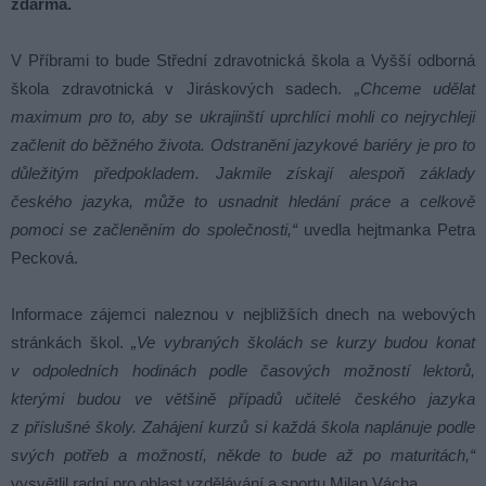
zdarma.
V Příbrami to bude Střední zdravotnická škola a Vyšší odborná
škola zdravotnická v Jiráskových sadech.
„Chceme udělat
maximum pro to, aby se ukrajinští uprchlíci mohli co nejrychleji
začlenit do běžného života. Odstranění jazykové bariéry je pro to
důležitým předpokladem. Jakmile získají alespoň základy
českého jazyka, může to usnadnit hledání práce a celkově
pomoci se začleněním do společnosti,“
uvedla hejtmanka Petra
Pecková.
Informace zájemci naleznou v nejbližších dnech na webových
stránkách škol.
„Ve vybraných školách se kurzy budou konat
v odpoledních hodinách podle časových možností lektorů,
kterými budou ve většině případů učitelé českého jazyka
z příslušné školy. Zahájení kurzů si každá škola naplánuje podle
svých potřeb a možností, někde to bude až po maturitách,“
vysvětlil radní pro oblast vzdělávání a sportu Milan Vácha.