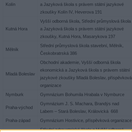
Kolín
a Jazyková škola s právem státní jazykové
zkoušky Kolín IV, Heverova 191
Vyšší odborná škola, Střední průmyslová škola
Kutná Hora
a Jazyková škola s právem státní jazykové
zkoušky, Kutná Hora, Masarykova 197
Střední průmyslová škola stavební, Mělník,
Mělník
Českobratrská 386
Obchodní akademie, Vyšší odborná škola
ekonomická a Jazyková škola s právem státní
Mladá Boleslav
jazykové zkoušky Mladá Boleslav, příspěvková
organizace
Nymburk
Gymnázium Bohumila Hrabala v Nymburce
Gymnázium J. S. Machara, Brandýs nad
Praha-východ
Labem – Stará Boleslav, Královická 668
Praha-západ
Gymnázium Hostivice, příspěvková organizace
Střední zdravotnická škola a Vyšší odborná