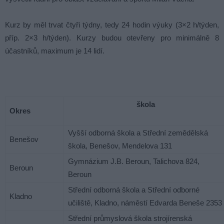
Kurz by měl trvat čtyři týdny, tedy 24 hodin výuky (3×2 h/týden,
příp. 2×3 h/týden). Kurzy budou otevřeny pro minimálně 8
účastníků, maximum je 14 lidí.
škola
Okres
Vyšší odborná škola a Střední zemědělská
Benešov
škola, Benešov, Mendelova 131
Gymnázium J.B. Beroun, Talichova 824,
Beroun
Beroun
Střední odborná škola a Střední odborné
Kladno
učiliště, Kladno, náměstí Edvarda Beneše 2353
Střední průmyslová škola strojírenská