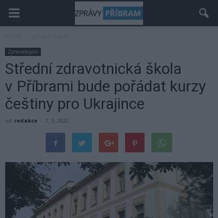
Domů
Zpravodajství
Zpravodajství
Střední zdravotnická škola
v Příbrami bude pořádat kurzy
češtiny pro Ukrajince
od
redakce
-
7. 5. 2022