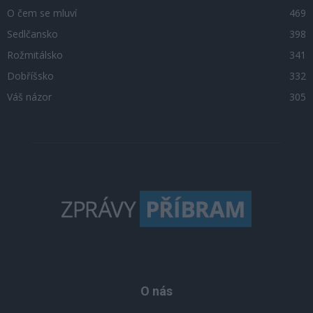
O čem se mluví
469
Sedlčansko
398
Rožmitálsko
341
Dobříšsko
332
Váš názor
305
O nás