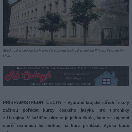
Střední zdravotnická škola a Vyšší odborná škola zdravotnická Příbram Foto: archiv
školy
PŘÍBRAM/STŘEDNÍ ČECHY – Vybrané krajské střední školy
začnou pořádat kurzy českého jazyka pro uprchlíky
z Ukrajiny. V každém okrese je jedna škola, kam se zájemci
starší osmnácti let mohou na kurz přihlásit. Výuka bude