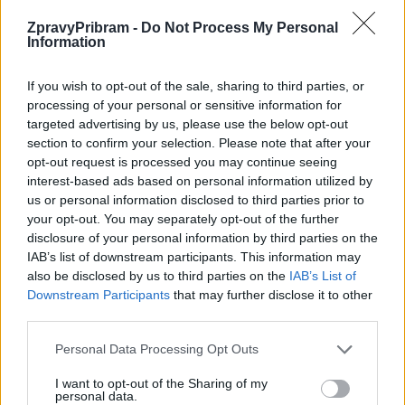
Příbram
škola zdravotnická, Příbram I, Jiráskovy sady
ZpravyPribram -
Do Not Process My Personal
113
Information
Gymnázium Zikmunda Wintra Rakovník,
Rakovník
If you wish to opt-out of the sale, sharing to third parties, or
příspěvková organizace
processing of your personal or sensitive information for
targeted advertising by us, please use the below opt-out
Komentáře
section to confirm your selection. Please note that after your
opt-out request is processed you may continue seeing
interest-based ads based on personal information utilized by
us or personal information disclosed to third parties prior to
your opt-out. You may separately opt-out of the further
disclosure of your personal information by third parties on the
TAGY
čeština
kurz
Příbram
střední zdravotnická škola
IAB’s list of downstream participants. This information may
Ukrajinci
Vyšší odborná škola zdravotnická
also be disclosed by us to third parties on the
IAB’s List of
Downstream Participants
that may further disclose it to other
third parties.
Personal Data Processing Opt Outs
I want to opt-out of the Sharing of my
personal data.